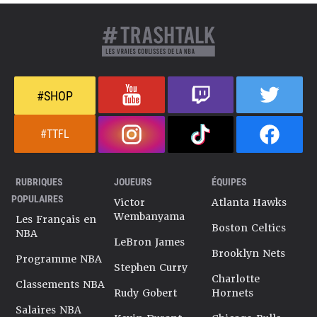
Chris Paul.
S’il n’est plus le joueur capable d’être le lieutenant d’un
franchise player en NBA, C.J. McCollum a encore du
basket à offrir et de l’expérience à partager auprès de ses
jeunes coéquipiers. Au sein d’une équipe des Atlanta
Hawks, la présence d’un vétéran comme C.J. McCollum
#SHOP
pour encadrer les jeunes est importante, en plus d’offrir
une flexibilité salariale à la franchise. La dernière
#TTFL
mission de C.J. McCollum avant de ranger les baskets et
se consacrer à une carrière dans les médias ?
Dernière mise à jour le 08/01/2026
RUBRIQUES
JOUEURS
ÉQUIPES
POPULAIRES
Victor
Atlanta Hawks
Wembanyama
Les Français en
Boston Celtics
NBA
LeBron James
Brooklyn Nets
Programme NBA
Stephen Curry
Charlotte
Classements NBA
Rudy Gobert
Hornets
Salaires NBA