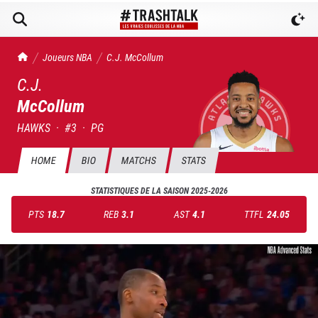
TrashTalk Actu NBA
Joueurs NBA
C.J.
McCollum
C.J.
McCollum
HAWKS
·
#
3
·
PG
HOME
BIO
MATCHS
STATS
STATISTIQUES DE LA SAISON
2025-2026
PTS
18.7
REB
3.1
AST
4.1
TTFL
24.05