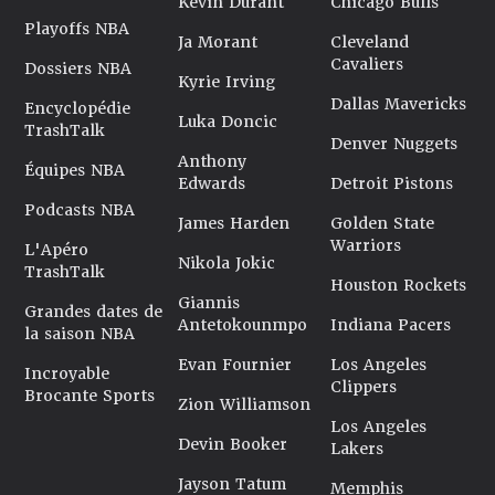
Kevin Durant
Chicago Bulls
Playoffs NBA
Ja Morant
Cleveland
Cavaliers
Dossiers NBA
Kyrie Irving
Dallas Mavericks
Encyclopédie
Luka Doncic
TrashTalk
Denver Nuggets
Anthony
Équipes NBA
Edwards
Detroit Pistons
Podcasts NBA
James Harden
Golden State
Warriors
L'Apéro
Nikola Jokic
TrashTalk
Houston Rockets
Giannis
Grandes dates de
Antetokounmpo
Indiana Pacers
la saison NBA
Evan Fournier
Los Angeles
Incroyable
Clippers
Brocante Sports
Zion Williamson
Los Angeles
Devin Booker
Lakers
Jayson Tatum
Memphis