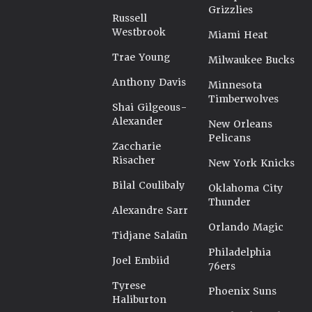
Grizzlies
Russell
Westbrook
Miami Heat
Trae Young
Milwaukee Bucks
Anthony Davis
Minnesota
Timberwolves
Shai Gilgeous-
Alexander
New Orleans
Pelicans
Zaccharie
Risacher
New York Knicks
Bilal Coulibaly
Oklahoma City
Thunder
Alexandre Sarr
Orlando Magic
Tidjane Salaün
Philadelphia
Joel Embiid
76ers
Tyrese
Phoenix Suns
Haliburton