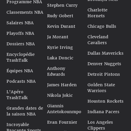
Programme NBA
Stephen Curry
Charlotte
Classements NBA
Rudy Gobert
Hornets
Salaires NBA
Kevin Durant
Chicago Bulls
Playoffs NBA
Ja Morant
Cleveland
Cavaliers
Dossiers NBA
Kyrie Irving
Dallas Mavericks
Encyclopédie
Luka Doncic
TrashTalk
Denver Nuggets
Anthony
Équipes NBA
Edwards
Detroit Pistons
Podcasts NBA
James Harden
Golden State
Warriors
L'Apéro
Nikola Jokic
TrashTalk
Houston Rockets
Giannis
Grandes dates de
Antetokounmpo
Indiana Pacers
la saison NBA
Evan Fournier
Los Angeles
Incroyable
Clippers
Brocante Sports