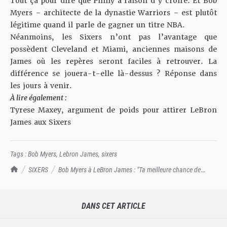
Tout ça pour dire que Philly a raison d’y croire. Et Bob
Myers – architecte de la dynastie Warriors – est plutôt
légitime quand il parle de gagner un titre NBA.
Néanmoins, les Sixers n’ont pas l’avantage que
possèdent Cleveland et Miami, anciennes maisons de
James où les repères seront faciles à retrouver. La
différence se jouera-t-elle là-dessus ? Réponse dans
les jours à venir.
À lire également :
Tyrese Maxey, argument de poids pour attirer LeBron
James aux Sixers
Tags :
Bob Myers
,
Lebron James
,
sixers
TrashTalk Actu NBA
SIXERS
Bob Myers à LeBron James : "Ta meilleure chance de
gagner, c'est à Philly"
DANS CET ARTICLE