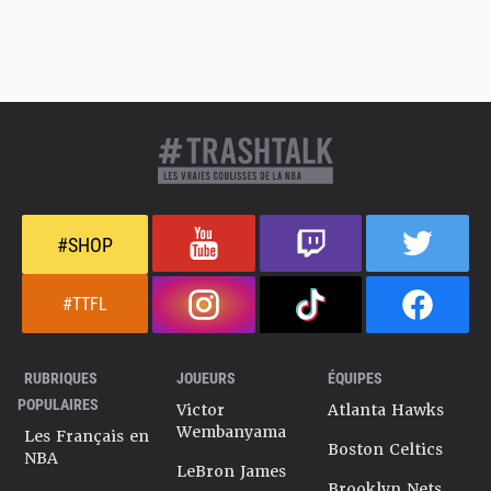
#SHOP
#TTFL
RUBRIQUES
JOUEURS
ÉQUIPES
POPULAIRES
Victor
Atlanta Hawks
Wembanyama
Les Français en
Boston Celtics
NBA
LeBron James
Brooklyn Nets