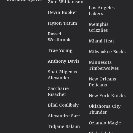
Zion Williamson
Los Angeles
Devin Booker
Lakers
Jayson Tatum
Memphis
Grizzlies
Russell
Westbrook
Miami Heat
Trae Young
Milwaukee Bucks
Anthony Davis
Minnesota
Timberwolves
Shai Gilgeous-
Alexander
New Orleans
Pelicans
Zaccharie
Risacher
New York Knicks
Bilal Coulibaly
Oklahoma City
Thunder
Alexandre Sarr
Orlando Magic
Tidjane Salaün