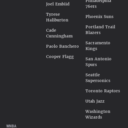
Philadelphia
Joel Embiid
76ers
Tyrese
Phoenix Suns
Haliburton
Portland Trail
Cade
Blazers
Cunningham
Sacramento
Paolo Banchero
Kings
Cooper Flagg
San Antonio
Spurs
Seattle
Supersonics
Toronto Raptors
Utah Jazz
Washington
Wizards
WNBA