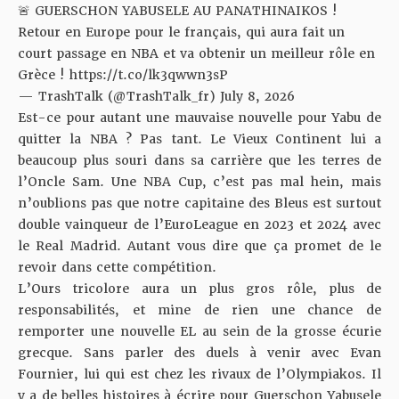
🚨 GUERSCHON YABUSELE AU PANATHINAIKOS !
Retour en Europe pour le français, qui aura fait un
court passage en NBA et va obtenir un meilleur rôle en
Grèce !
https://t.co/lk3qwwn3sP
— TrashTalk (@TrashTalk_fr)
July 8, 2026
Est-ce pour autant une mauvaise nouvelle pour Yabu de
quitter la NBA ? Pas tant. Le Vieux Continent lui a
beaucoup plus souri dans sa carrière que les terres de
l’Oncle Sam. Une NBA Cup, c’est pas mal hein, mais
n’oublions pas que notre capitaine des Bleus est surtout
double vainqueur de l’EuroLeague en 2023 et 2024 avec
le Real Madrid. Autant vous dire que ça promet de le
revoir dans cette compétition.
L’Ours tricolore aura un plus gros rôle, plus de
responsabilités, et mine de rien une chance de
remporter une nouvelle EL au sein de la grosse écurie
grecque. Sans parler des duels à venir avec Evan
Fournier, lui qui est chez les rivaux de l’Olympiakos. Il
y a de belles histoires à écrire pour Guerschon Yabusele