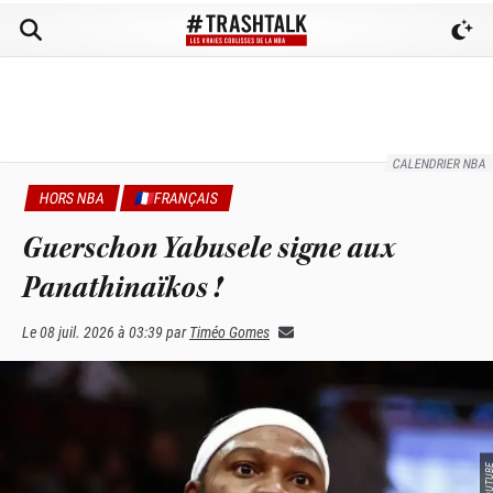
CALENDRIER NBA
HORS NBA
🇫🇷FRANÇAIS
Guerschon Yabusele signe aux
Panathinaïkos !
Le
08 juil. 2026 à 03:39
par
Timéo Gomes