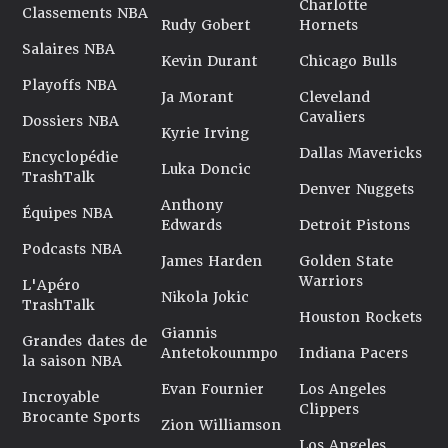
Charlotte
Classements NBA
Rudy Gobert
Hornets
Salaires NBA
Kevin Durant
Chicago Bulls
Playoffs NBA
Ja Morant
Cleveland
Cavaliers
Dossiers NBA
Kyrie Irving
Dallas Mavericks
Encyclopédie
Luka Doncic
TrashTalk
Denver Nuggets
Anthony
Équipes NBA
Edwards
Detroit Pistons
Podcasts NBA
James Harden
Golden State
Warriors
L'Apéro
Nikola Jokic
TrashTalk
Houston Rockets
Giannis
Grandes dates de
Antetokounmpo
Indiana Pacers
la saison NBA
Evan Fournier
Los Angeles
Incroyable
Clippers
Brocante Sports
Zion Williamson
Los Angeles