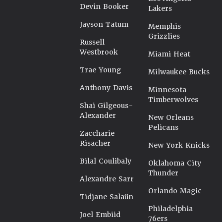
Devin Booker
Lakers
Jayson Tatum
Memphis
Grizzlies
Russell
Westbrook
Miami Heat
Trae Young
Milwaukee Bucks
Anthony Davis
Minnesota
Timberwolves
Shai Gilgeous-
Alexander
New Orleans
Pelicans
Zaccharie
Risacher
New York Knicks
Bilal Coulibaly
Oklahoma City
Thunder
Alexandre Sarr
Orlando Magic
Tidjane Salaün
Philadelphia
Joel Embiid
76ers