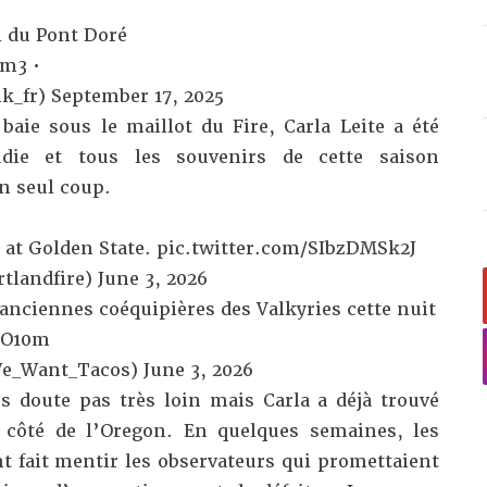
rl du Pont Doré
cm3
•
k_fr)
September 17, 2025
baie sous le maillot du Fire, Carla Leite a été
udie et tous les souvenirs de cette saison
un seul coup.
 at Golden State.
pic.twitter.com/SIbzDMSk2J
tlandfire)
June 3, 2026
s anciennes coéquipières des Valkyries cette nuit
oO10m
We_Want_Tacos)
June 3, 2026
s doute pas très loin mais Carla a déjà trouvé
 côté de l’Oregon. En quelques semaines, les
t fait mentir les observateurs qui promettaient