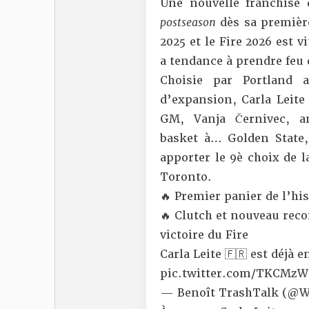
Une nouvelle franchise 
postseason
dès sa premièr
2025 et le Fire 2026 est v
a tendance à prendre feu
Choisie par Portland 
d’expansion, Carla Leite
GM, Vanja Černivec, a
basket à… Golden State, 
apporter le 9è choix de la
Toronto.
🔥 Premier panier de l’hi
🔥 Clutch et nouveau reco
victoire du Fire
Carla Leite 🇫🇷 est déjà 
pic.twitter.com/TKCMz
— Benoît TrashTalk (@