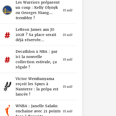
Les Warriors préparent
un coup : Kelly Olynyk
05 août
ou Georges Niang…
tremblez !
LeBron James aux JO
2028 ? Sa place serait
05 août
déjà réservée...
Decathlon x NBA : par
ici la nouvelle
05 août
collection estivale, ça
régale !
Victor Wembanyama
reçoit les Spurs à
05 août
Nanterre : la prépa est
lancée !
WNBA : Janelle Salaün
enchaine avec 21 points
05 août