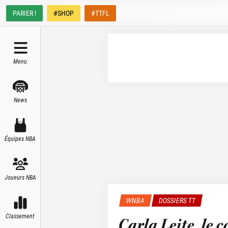
PARIER !
#SHOP
#TTFL
Menu
News
Équipes NBA
Joueurs NBA
WNBA
DOSSIERS TT
Classement
Carla Leite, le 