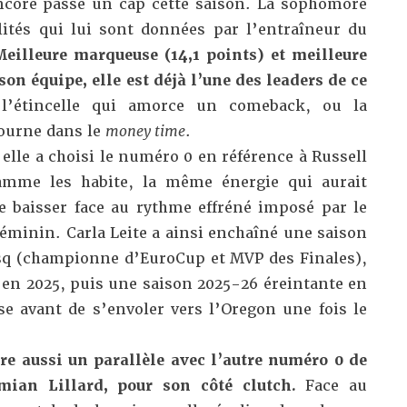
encore passé un cap cette saison. La sophomore
ités qui lui sont données par l’entraîneur du
eilleure marqueuse (14,1 points) et meilleure
son équipe, elle est déjà l’une des leaders de ce
 l’étincelle qui amorce un comeback, ou la
tourne dans le
money time
.
 elle a choisi le numéro 0 en référence à Russell
mme les habite, la même énergie qui aurait
e baisser face au rythme effréné imposé par le
féminin. Carla Leite a ainsi enchaîné une saison
sq (championne d’EuroCup et MVP des Finales),
 en 2025, puis une saison 2025-26 éreintante en
e avant de s’envoler vers l’Oregon une fois le
re aussi un parallèle avec l’autre numéro 0 de
mian Lillard, pour son côté clutch.
Face au