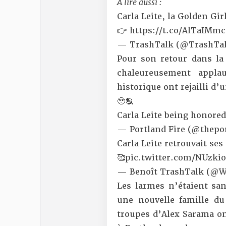
À lire aussi :
Carla Leite, la Golden Gi
👉
https://t.co/AlTaIMm
— TrashTalk (@TrashTal
Pour son retour dans la 
chaleureusement appla
historique ont rejailli d’
🥹🫂
Carla Leite being honored
— Portland Fire (@thepor
Carla Leite retrouvait se
🥰
pic.twitter.com/NUzki
— Benoît TrashTalk (@
Les larmes n’étaient san
une nouvelle famille du
troupes d’Alex Sarama on