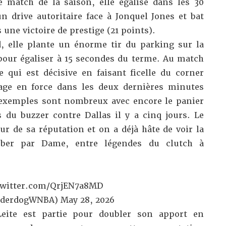
 match de la saison, elle égalise dans les 30
n drive autoritaire face à Jonquel Jones et bat
 une victoire de prestige (21 points).
, elle plante un énorme tir du parking sur la
pour égaliser à 15 secondes du terme. Au match
e qui est décisive en faisant ficelle du corner
age en force dans les deux dernières minutes
 exemples sont nombreux avec encore le panier
s du buzzer contre Dallas il y a cinq jours. Le
ur de sa réputation et on a déjà hâte de voir la
ouber par Dame, entre légendes du clutch à
twitter.com/QrjEN7a8MD
nderdogWNBA)
May 28, 2026
 Leite est partie pour doubler son apport en