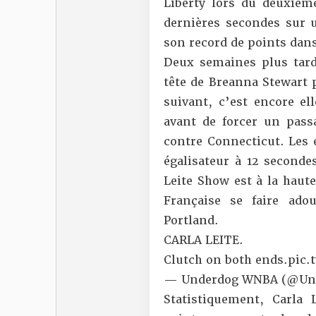
Liberty lors du deuxième
dernières secondes sur u
son record de points dans
Deux semaines plus tard
tête de Breanna Stewart 
suivant, c’est encore ell
avant de forcer un pass
contre Connecticut. Les
égalisateur à 12 seconde
Leite Show est à la haute
Française se faire ad
Portland.
CARLA LEITE.
Clutch on both ends.
pic.
— Underdog WNBA (@U
Statistiquement, Carla