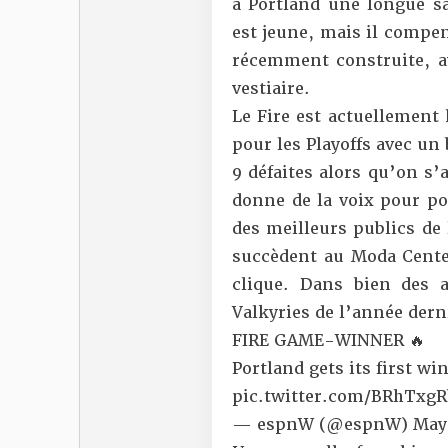
à Portland une longue sa
est jeune, mais il compe
récemment construite, a
vestiaire.
Le Fire est actuellement 
pour les Playoffs avec un 
9 défaites alors qu’on s’
donne de la voix pour p
des meilleurs publics de
succèdent au Moda Center
clique. Dans bien des a
Valkyries de l’année dern
FIRE GAME-WINNER 🔥
Portland gets its first win
pic.twitter.com/BRhTxgR
— espnW (@espnW)
May 