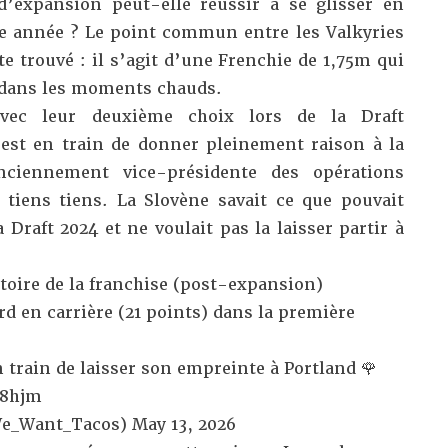
d’expansion peut-elle réussir à se glisser en
e année ? Le point commun entre les Valkyries
ite trouvé : il s’agit d’une Frenchie de 1,75m qui
 dans les moments chauds.
avec leur deuxième choix lors de la Draft
 est en train de donner pleinement raison à la
nciennement vice-présidente des opérations
tiens tiens. La Slovène savait ce que pouvait
 Draft 2024 et ne voulait pas la laisser partir à
stoire de la franchise (post-expansion)
rd en carrière (21 points) dans la première
en train de laisser son empreinte à Portland 🌹
W8hjm
We_Want_Tacos)
May 13, 2026