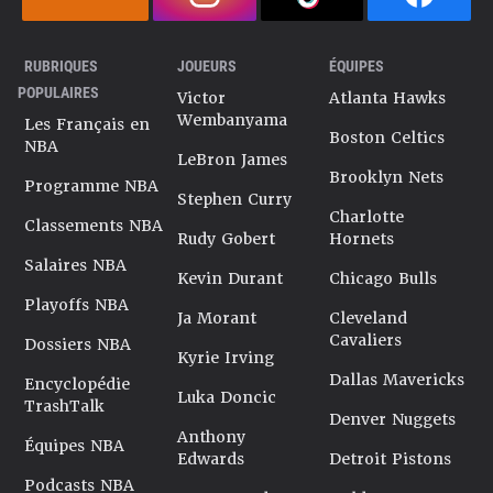
RUBRIQUES
JOUEURS
ÉQUIPES
POPULAIRES
Victor
Atlanta Hawks
Wembanyama
Les Français en
Boston Celtics
NBA
LeBron James
Brooklyn Nets
Programme NBA
Stephen Curry
Charlotte
Classements NBA
Rudy Gobert
Hornets
Salaires NBA
Kevin Durant
Chicago Bulls
Playoffs NBA
Ja Morant
Cleveland
Cavaliers
Dossiers NBA
Kyrie Irving
Dallas Mavericks
Encyclopédie
Luka Doncic
TrashTalk
Denver Nuggets
Anthony
Équipes NBA
Edwards
Detroit Pistons
Podcasts NBA