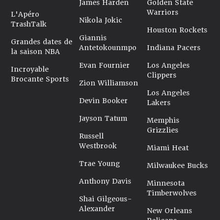
James Harden
Golden State
Warriors
L'Apéro
Nikola Jokic
TrashTalk
Houston Rockets
Giannis
Grandes dates de
Antetokounmpo
Indiana Pacers
la saison NBA
Evan Fournier
Los Angeles
Incroyable
Clippers
Brocante Sports
Zion Williamson
Los Angeles
Devin Booker
Lakers
Jayson Tatum
Memphis
Grizzlies
Russell
Westbrook
Miami Heat
Trae Young
Milwaukee Bucks
Anthony Davis
Minnesota
Timberwolves
Shai Gilgeous-
Alexander
New Orleans