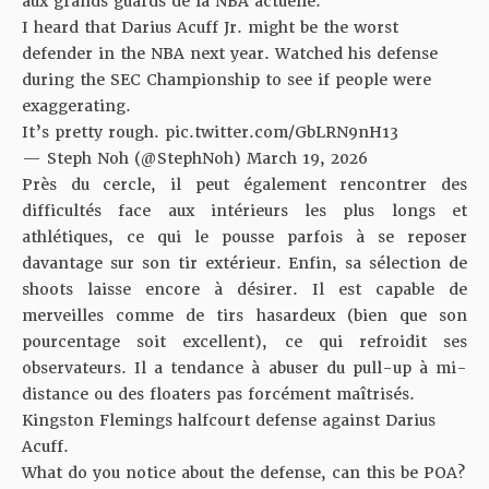
aux grands guards de la NBA actuelle.
I heard that Darius Acuff Jr. might be the worst
defender in the NBA next year. Watched his defense
during the SEC Championship to see if people were
exaggerating.
It’s pretty rough.
pic.twitter.com/GbLRN9nH13
— Steph Noh (@StephNoh)
March 19, 2026
Près du cercle, il peut également rencontrer des
difficultés face aux intérieurs les plus longs et
athlétiques, ce qui le pousse parfois à se reposer
davantage sur son tir extérieur. Enfin, sa sélection de
shoots laisse encore à désirer. Il est capable de
merveilles comme de tirs hasardeux (bien que son
pourcentage soit excellent), ce qui refroidit ses
observateurs. Il a tendance à abuser du pull-up à mi-
distance ou des floaters pas forcément maîtrisés.
Kingston Flemings halfcourt defense against Darius
Acuff.
What do you notice about the defense, can this be POA?