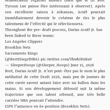
sembleraient regarder ailleurs (bien que le fit avec
Tyronn Lue puisse être intéressant à observer). Après
son excellente saison à Arkansas, Acuff pourrait
immédiatement devenir le créateur de tirs le plus
talentueux de l’effectif qui le sélectionnera.
Throughout the pre-draft process, Darius Acuff Jr. has
been linked to three teams:
Los Angeles Clippers
Brooklyn Nets
Sacramento Kings
(
@BrettSiegelNBA
)
pic.twitter.com/YhwkI89KaV
— SleeperHoops (@Sleeper_Hoops)
June 15, 2026
Bref, Darius Acuff Jr. n’est peut-être pas le nom le plus
médiatisé de cette Draft 2026, mais peu de joueurs de
cette cuvée savent autant faire avec un ballon dans les
mains. Si son développement défensif suit la même
trajectoire que son talent offensif, une très belle
carrière NBA pourrait l’attendre.
ESPN
l’annonce en 6e position (Brooklyn Nets).