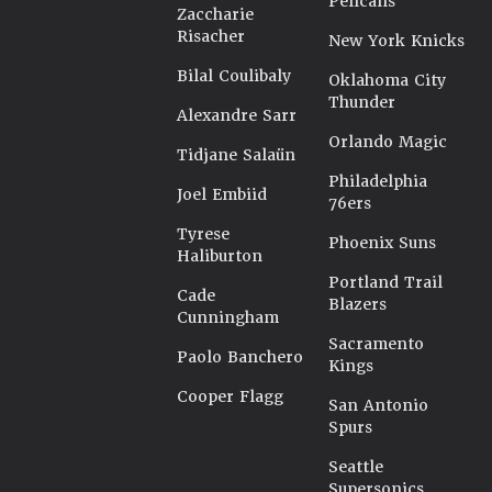
Pelicans
Zaccharie
Risacher
New York Knicks
Bilal Coulibaly
Oklahoma City
Thunder
Alexandre Sarr
Orlando Magic
Tidjane Salaün
Philadelphia
Joel Embiid
76ers
Tyrese
Phoenix Suns
Haliburton
Portland Trail
Cade
Blazers
Cunningham
Sacramento
Paolo Banchero
Kings
Cooper Flagg
San Antonio
Spurs
Seattle
Supersonics