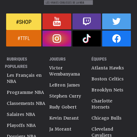
#SHOP
#TTFL
RUBRIQUES
JOUEURS
ÉQUIPES
POPULAIRES
Victor
Atlanta Hawks
Wembanyama
Les Français en
Boston Celtics
NBA
LeBron James
Brooklyn Nets
Programme NBA
Stephen Curry
Charlotte
Classements NBA
Rudy Gobert
Hornets
Salaires NBA
Kevin Durant
Chicago Bulls
Playoffs NBA
Ja Morant
Cleveland
Cavaliers
Dossiers NBA