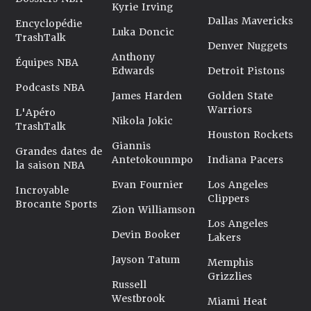
Kyrie Irving
Dallas Mavericks
Encyclopédie
Luka Doncic
TrashTalk
Denver Nuggets
Anthony
Équipes NBA
Edwards
Detroit Pistons
Podcasts NBA
James Harden
Golden State
Warriors
L'Apéro
Nikola Jokic
TrashTalk
Houston Rockets
Giannis
Grandes dates de
Antetokounmpo
Indiana Pacers
la saison NBA
Evan Fournier
Los Angeles
Incroyable
Clippers
Brocante Sports
Zion Williamson
Los Angeles
Devin Booker
Lakers
Jayson Tatum
Memphis
Grizzlies
Russell
Westbrook
Miami Heat