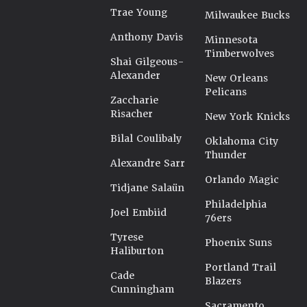
Trae Young
Milwaukee Bucks
Anthony Davis
Minnesota
Timberwolves
Shai Gilgeous-
Alexander
New Orleans
Pelicans
Zaccharie
Risacher
New York Knicks
Bilal Coulibaly
Oklahoma City
Thunder
Alexandre Sarr
Orlando Magic
Tidjane Salaün
Philadelphia
Joel Embiid
76ers
Tyrese
Phoenix Suns
Haliburton
Portland Trail
Cade
Blazers
Cunningham
Sacramento