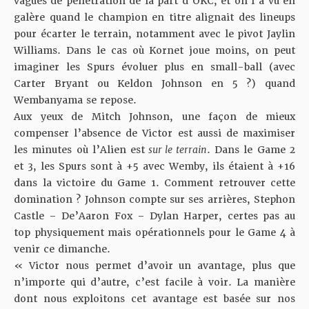
vagues de pénétration de la part d’OKC, et on l’a vu en
galère quand le champion en titre alignait des lineups
pour écarter le terrain, notamment avec le pivot Jaylin
Williams. Dans le cas où Kornet joue moins, on peut
imaginer les Spurs évoluer plus en small-ball (avec
Carter Bryant ou Keldon Johnson en 5 ?) quand
Wembanyama se repose.
Aux yeux de Mitch Johnson, une façon de mieux
compenser l’absence de Victor est aussi de maximiser
les minutes où l’Alien est
sur le terrain
. Dans le Game 2
et 3, les Spurs sont à +5 avec Wemby, ils étaient à +16
dans la victoire du Game 1. Comment retrouver cette
domination ? Johnson compte sur ses arrières, Stephon
Castle – De’Aaron Fox – Dylan Harper, certes pas au
top physiquement mais
opérationnels pour le Game 4
à
venir ce dimanche.
« Victor nous permet d’avoir un avantage, plus que
n’importe qui d’autre, c’est facile à voir. La manière
dont nous exploitons cet avantage est basée sur nos