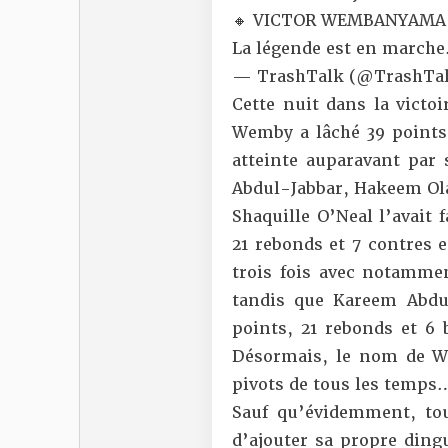
🔸 VICTOR WEMBANYAMA
La légende est en marche
— TrashTalk (@TrashTal
Cette nuit
dans la victo
Wemby a lâché 39 points,
atteinte auparavant par 
Abdul-Jabbar, Hakeem Ola
Shaquille O’Neal l’avait 
21 rebonds et 7 contres e
trois fois avec notammen
tandis que Kareem Abdul
points, 21 rebonds et 6 b
Désormais, le nom de We
pivots de tous les temps
Sauf qu’évidemment, tou
d’ajouter sa propre dingu