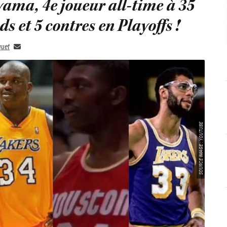
ma, 4e joueur all-time à 35
s et 5 contres en Playoffs !
quet
SOURCE IMAGE : YOUTUBE