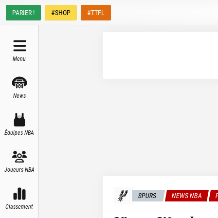
PARIER !
#SHOP
#TTFL
Menu
News
Équipes NBA
Joueurs NBA
SPURS
NEWS NBA
Classement