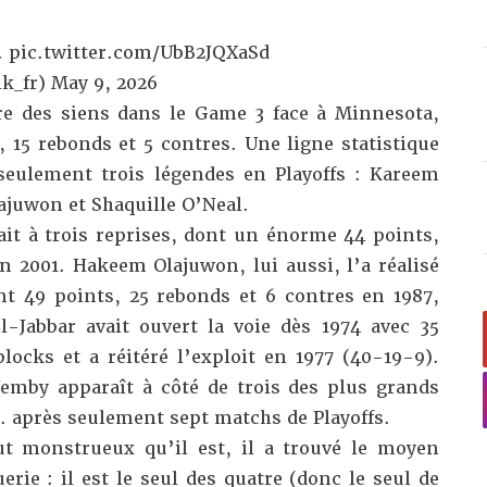
.
pic.twitter.com/UbB2JQXaSd
k_fr)
May 9, 2026
ire des siens dans le Game 3 face à Minnesota
,
 15 rebonds et 5 contres. Une ligne statistique
seulement trois légendes en Playoffs : Kareem
juwon et Shaquille O’Neal.
fait à trois reprises, dont un énorme 44 points,
n 2001. Hakeem Olajuwon, lui aussi, l’a réalisé
t 49 points, 25 rebonds et 6 contres en 1987,
-Jabbar avait ouvert la voie dès 1974 avec 35
locks et a réitéré l’exploit en 1977 (40-19-9).
mby apparaît à côté de trois des plus grands
… après seulement sept matchs de Playoffs.
t monstrueux qu’il est, il a trouvé le moyen
erie : il est le seul des quatre (donc le seul de