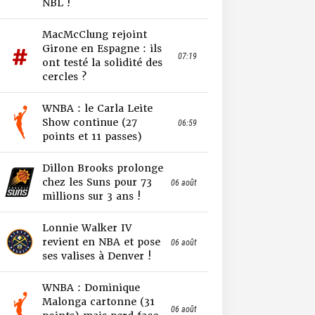
NBL !
MacMcClung rejoint
Girone en Espagne : ils
07:19
ont testé la solidité des
cercles ?
WNBA : le Carla Leite
Show continue (27
06:59
points et 11 passes)
Dillon Brooks prolonge
chez les Suns pour 73
06 août
millions sur 3 ans !
Lonnie Walker IV
revient en NBA et pose
06 août
ses valises à Denver !
WNBA : Dominique
Malonga cartonne (31
06 août