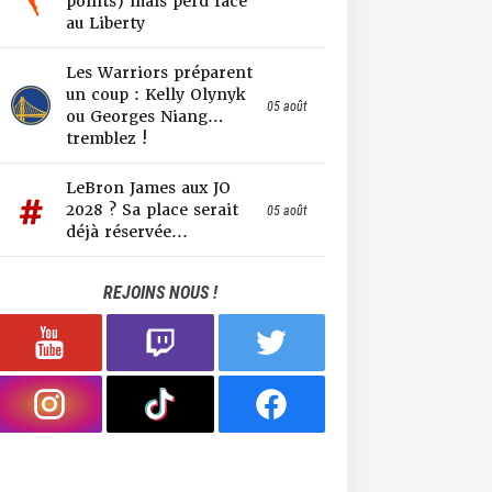
points) mais perd face
au Liberty
Les Warriors préparent
un coup : Kelly Olynyk
05 août
ou Georges Niang…
tremblez !
LeBron James aux JO
2028 ? Sa place serait
05 août
déjà réservée...
REJOINS NOUS !