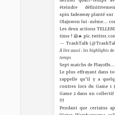
dernier quart-temps
ave
éteindre définitive
spin fadeaway planté sur
Olajuwon lui-même… co
Les deux actions TELLE
time ! 😱🔥
pic.twitter.c
— TrashTalk (@TrashTal
À lire aussi :
les highlights d
temps
Sept matchs de Playoffs… 
Le plus effrayant dans to
rappelle qu’il y a quel
contres lors du Game 1
(
Game 2 dans un collecti
!!!
Pendant que certains a