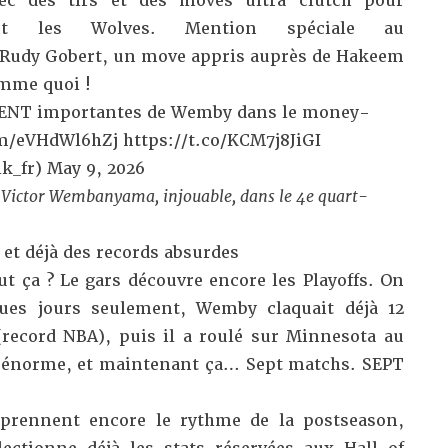
c des tirs et des moves ultra clutch pour
ment les Wolves. Mention spéciale au
 Rudy Gobert, un move appris auprès de Hakeem
mme quoi !
MENT importantes de Wemby dans le money-
om/eVHdWl6hZj
https://t.co/KCM7j8JiGI
k_fr)
May 9, 2026
e Victor Wembanyama, injouable, dans le 4e quart-
et déjà des records absurdes
ut ça ? Le gars découvre encore les Playoffs. On
ques jours seulement,
Wemby claquait déjà 12
record NBA), puis
il a roulé sur Minnesota au
f énorme
, et maintenant ça… Sept matchs. SEPT
pprennent encore le rythme de la postseason,