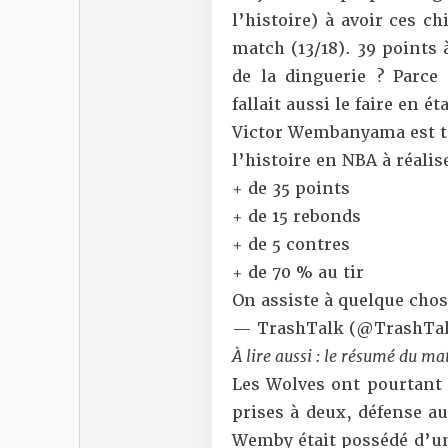
l’histoire) à avoir ces c
match (13/18).
39 points 
de la dinguerie ? Parce
fallait aussi le faire en é
Victor Wembanyama est t
l’histoire en NBA à réalis
+ de 35 points
+ de 15 rebonds
+ de 5 contres
+ de 70 % au tir
On assiste à quelque chose
— TrashTalk (@TrashTal
À lire aussi :
le résumé du m
Les Wolves ont pourtant 
prises à deux, défense au 
Wemby était possédé d’une