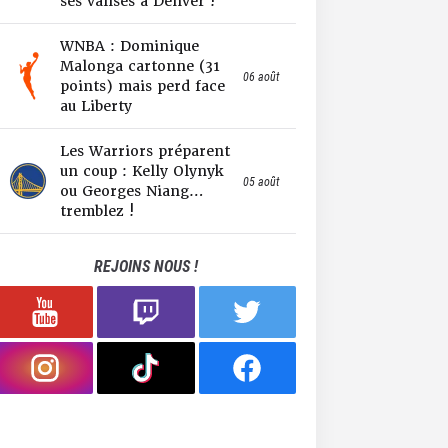
ses valises à Denver !
WNBA : Dominique
Malonga cartonne (31
06 août
points) mais perd face
au Liberty
Les Warriors préparent
un coup : Kelly Olynyk
05 août
ou Georges Niang…
tremblez !
REJOINS NOUS !