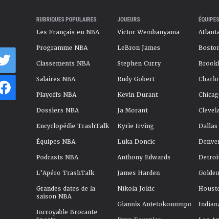
RUBRIQUES POPULAIRES
JOUEURS
ÉQUIPES
Les Français en NBA
Victor Wembanyama
Atlant
Programme NBA
LeBron James
Boston
Classements NBA
Stephen Curry
Brookl
Salaires NBA
Rudy Gobert
Charlo
Playoffs NBA
Kevin Durant
Chicag
Dossiers NBA
Ja Morant
Clevel
Encyclopédie TrashTalk
Kyrie Irving
Dallas
Équipes NBA
Luka Doncic
Denve
Podcasts NBA
Anthony Edwards
Detroi
L'Apéro TrashTalk
James Harden
Golden
Grandes dates de la
Nikola Jokic
Houst
saison NBA
Giannis Antetokounmpo
Indian
Incroyable Brocante