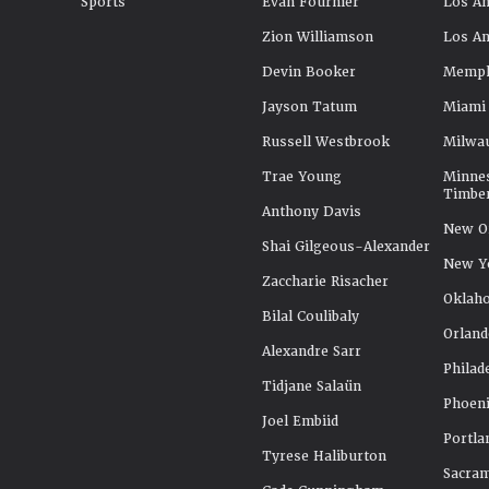
Sports
Evan Fournier
Los An
Zion Williamson
Los An
Devin Booker
Memphi
Jayson Tatum
Miami
Russell Westbrook
Milwa
Trae Young
Minne
Timbe
Anthony Davis
New Or
Shai Gilgeous-Alexander
New Y
Zaccharie Risacher
Oklah
Bilal Coulibaly
Orland
Alexandre Sarr
Philad
Tidjane Salaün
Phoeni
Joel Embiid
Portla
Tyrese Haliburton
Sacra