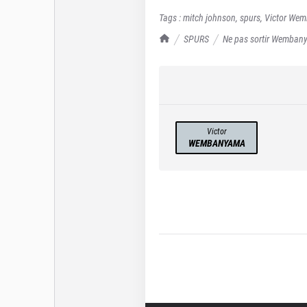
Tags :
mitch johnson
,
spurs
,
Victor We
TrashTalk Actu NBA
SPURS
Ne pas sortir Wembany
Victor
WEMBANYAMA