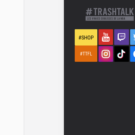
#SHOP
#TTFL