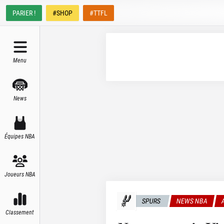
PARIER !
#SHOP
#TTFL
Menu
News
Équipes NBA
Joueurs NBA
SPURS
NEWS NBA
Classement