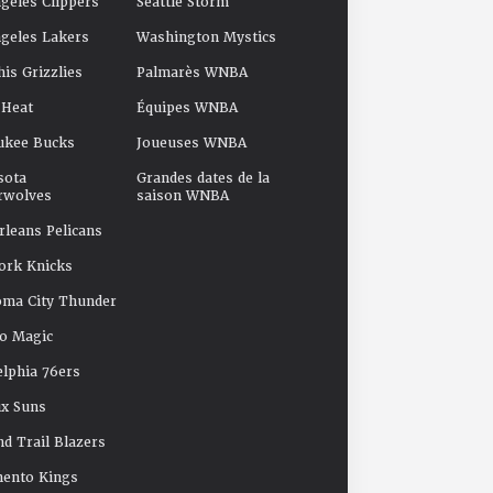
geles Clippers
Seattle Storm
geles Lakers
Washington Mystics
s Grizzlies
Palmarès WNBA
 Heat
Équipes WNBA
ukee Bucks
Joueuses WNBA
sota
Grandes dates de la
rwolves
saison WNBA
leans Pelicans
ork Knicks
oma City Thunder
o Magic
elphia 76ers
x Suns
nd Trail Blazers
mento Kings