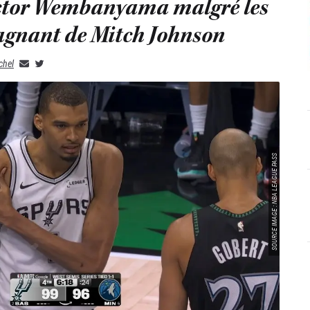
ictor Wembanyama malgré les
 gagnant de Mitch Johnson
chel
SOURCE IMAGE : NBA LEAGUE PASS