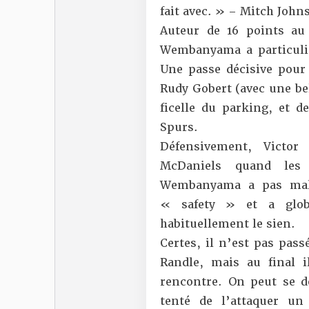
fait avec. » –
Mitch John
Auteur de
16 points au
Wembanyama a particuliè
Une passe décisive pour 
Rudy Gobert (avec une be
ficelle du parking, et 
Spurs
.
Défensivement, Victor
McDaniels quand les 
Wembanyama a pas mal 
« safety » et a glob
habituellement le sien.
Certes, il n’est pas pass
Randle, mais au final 
rencontre. On peut se 
tenté de l’attaquer u