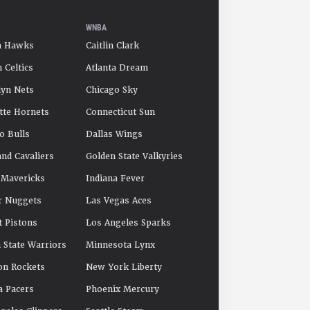
WNBA
a Hawks
Caitlin Clark
 Celtics
Atlanta Dream
yn Nets
Chicago Sky
tte Hornets
Connecticut Sun
o Bulls
Dallas Wings
and Cavaliers
Golden State Valkyries
 Mavericks
Indiana Fever
r Nuggets
Las Vegas Aces
t Pistons
Los Angeles Sparks
 State Warriors
Minnesota Lynx
on Rockets
New York Liberty
a Pacers
Phoenix Mercury