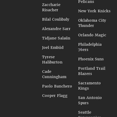
Pelicans
Zaccharie
Risacher
New York Knicks
Bilal Coulibaly
Oklahoma City
Thunder
Alexandre Sarr
Orlando Magic
Tidjane Salaün
Philadelphia
Joel Embiid
76ers
Tyrese
Phoenix Suns
Haliburton
Portland Trail
Cade
Blazers
Cunningham
Sacramento
Paolo Banchero
Kings
Cooper Flagg
San Antonio
Spurs
Seattle