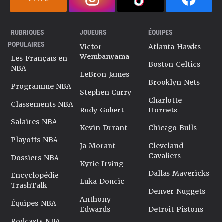
RUBRIQUES
JOUEURS
ÉQUIPES
POPULAIRES
Victor
Atlanta Hawks
Wembanyama
Les Français en
Boston Celtics
NBA
LeBron James
Brooklyn Nets
Programme NBA
Stephen Curry
Charlotte
Classements NBA
Rudy Gobert
Hornets
Salaires NBA
Kevin Durant
Chicago Bulls
Playoffs NBA
Ja Morant
Cleveland
Cavaliers
Dossiers NBA
Kyrie Irving
Dallas Mavericks
Encyclopédie
Luka Doncic
TrashTalk
Denver Nuggets
Anthony
Équipes NBA
Edwards
Detroit Pistons
Podcasts NBA