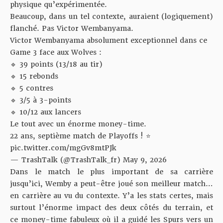
physique qu’expérimentée.
Beaucoup, dans un tel contexte, auraient (logiquement)
flanché. Pas Victor Wembanyama.
Victor Wembanyama absolument exceptionnel dans ce
Game 3 face aux Wolves :
🔹 39 points (13/18 au tir)
🔹 15 rebonds
🔹 5 contres
🔹 3/5 à 3-points
🔹 10/12 aux lancers
Le tout avec un énorme money-time.
22 ans, septième match de Playoffs ! ⭐
pic.twitter.com/mgGv8mtPJk
— TrashTalk (@TrashTalk_fr)
May 9, 2026
Dans le match le plus important de sa carrière
jusqu’ici, Wemby a peut-être joué
son meilleur match…
en carrière
au vu du contexte. Y’a les stats certes, mais
surtout l’énorme impact des deux côtés du terrain, et
ce money-time fabuleux
où il a guidé les Spurs vers un