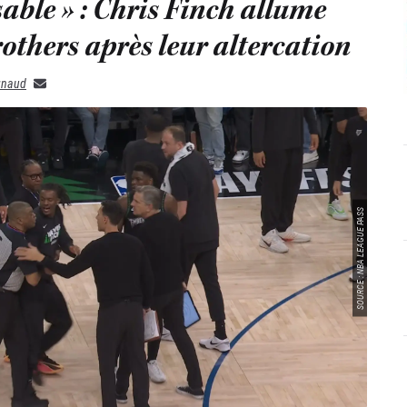
sable » : Chris Finch allume
rothers après leur altercation
gnaud
SOURCE : NBA LEAGUE PASS