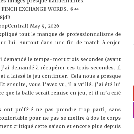
des images presque hallucinantes.
 FINCH EXCHANGE WORDS. 🍿👀
8jdB
oopCentral)
May 9, 2026
expliqué tout le manque de professionnalisme de
pour lui. Surtout dans une fin de match à enjeu
’ai demandé le temps-mort trois secondes (avant
t j’ai demandé à récupérer ces trois secondes. Il
t a laissé le jeu continuer. Cela nous a presque
t ensuite, vous l’avez vu, il a vrillé. J’ai été lui
que la balle serait remise en jeu, et il m’a crié
s ont préféré ne pas prendre trop parti, sans
 confortable pour ne pas se mettre à dos le corps
ement critiqué cette saison et encore plus depuis