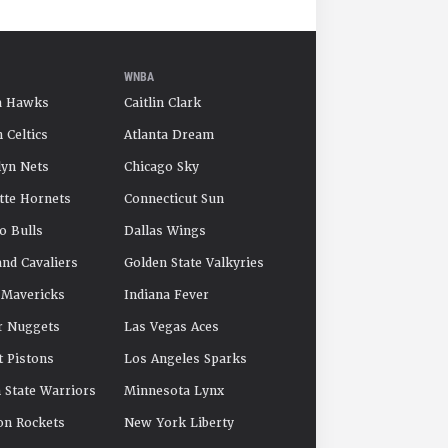
WNBA
a Hawks
Caitlin Clark
 Celtics
Atlanta Dream
yn Nets
Chicago Sky
tte Hornets
Connecticut Sun
o Bulls
Dallas Wings
and Cavaliers
Golden State Valkyries
 Mavericks
Indiana Fever
r Nuggets
Las Vegas Aces
t Pistons
Los Angeles Sparks
 State Warriors
Minnesota Lynx
on Rockets
New York Liberty