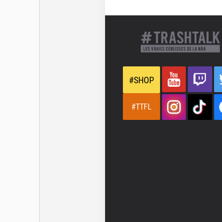
#SHOP
#TTFL