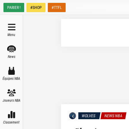
PARIER !
#SHOP
#TTFL
Menu
News
Équipes NBA
Joueurs NBA
WOLVES
NEWS NBA
Classement