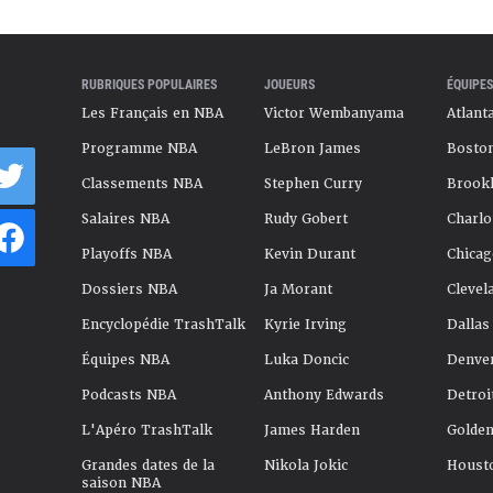
RUBRIQUES POPULAIRES
JOUEURS
ÉQUIPES
Les Français en NBA
Victor Wembanyama
Atlant
Programme NBA
LeBron James
Boston
Classements NBA
Stephen Curry
Brookl
Salaires NBA
Rudy Gobert
Charlo
Playoffs NBA
Kevin Durant
Chicag
Dossiers NBA
Ja Morant
Clevel
Encyclopédie TrashTalk
Kyrie Irving
Dallas
Équipes NBA
Luka Doncic
Denve
Podcasts NBA
Anthony Edwards
Detroi
L'Apéro TrashTalk
James Harden
Golden
Grandes dates de la
Nikola Jokic
Houst
saison NBA