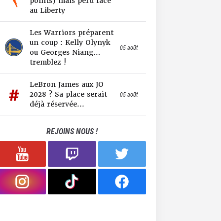
points) mais perd face
au Liberty
Les Warriors préparent
un coup : Kelly Olynyk
05 août
ou Georges Niang…
tremblez !
LeBron James aux JO
2028 ? Sa place serait
05 août
déjà réservée...
REJOINS NOUS !