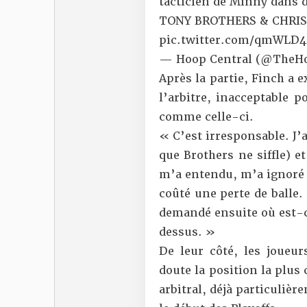
tacticien de Minny dans 
TONY BROTHERS & CHRIS
pic.twitter.com/qmWLD4
— Hoop Central (@TheH
Après la partie, Finch a 
l’arbitre, inacceptable 
comme celle-ci.
« C’est irresponsable. J
que Brothers ne siffle) e
m’a entendu, m’a ignoré e
coûté une perte de balle. E
demandé ensuite où est-ce 
dessus. »
De leur côté, les joueur
doute la position la plus
arbitral, déjà particulièr