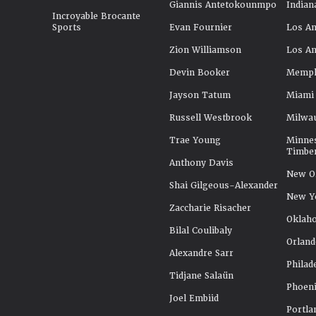
Giannis Antetokounmpo
Indian
Incroyable Brocante
Sports
Evan Fournier
Los An
Zion Williamson
Los An
Devin Booker
Memphi
Jayson Tatum
Miami
Russell Westbrook
Milwa
Trae Young
Minne
Timbe
Anthony Davis
New Or
Shai Gilgeous-Alexander
New Y
Zaccharie Risacher
Oklah
Bilal Coulibaly
Orland
Alexandre Sarr
Philad
Tidjane Salaün
Phoeni
Joel Embiid
Portla