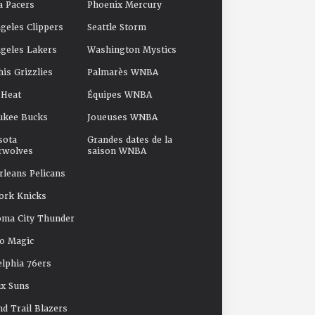
a Pacers
Phoenix Mercury
geles Clippers
Seattle Storm
geles Lakers
Washington Mystics
s Grizzlies
Palmarès WNBA
 Heat
Équipes WNBA
ukee Bucks
Joueuses WNBA
sota
Grandes dates de la
rwolves
saison WNBA
leans Pelicans
ork Knicks
oma City Thunder
o Magic
elphia 76ers
x Suns
nd Trail Blazers