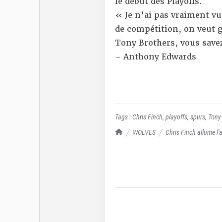
le début des Playoffs.
« Je n’ai pas vraiment vu 
de compétition, on veut 
Tony Brothers, vous save
– Anthony Edwards
Tags :
Chris Finch
,
playoffs
,
spurs
,
Tony
TrashTalk Actu NBA
WOLVES
Chris Finch allume l'