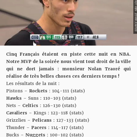
SOURCE IMAGE : NBA LEAG
Cinq Français étaient en piste cette nuit en NBA.
Notre MVP de la soirée nous vient tout droit de la ville
qui ne dort jamais : monsieur Nolan Traoré qui
réalise de très belles choses ces derniers temps !
Les résultats de la nuit :
Pistons –
Rockets
: 104-111 (
stats
)
Hawks
– Suns : 110-103 (
stats
)
Nets –
Celtics
: 126-130 (
stats
)
Cavaliers
– Kings : 123-118 (
stats
)
Grizzlies –
Pelicans
: 127-133 (
stats
)
Thunder –
Pacers
: 114-117 (
stats
)
Bucks –
Nuggets
: 100-102 (
stats
)