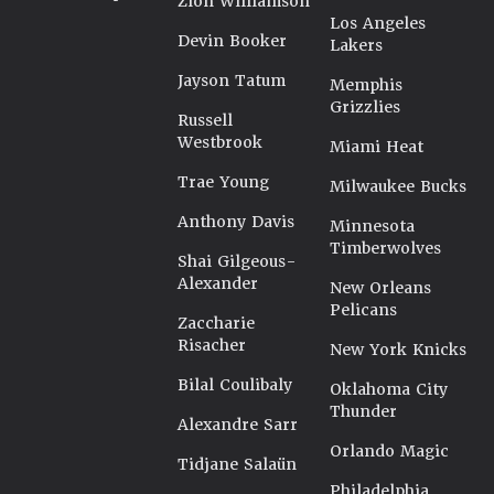
Zion Williamson
Los Angeles
Devin Booker
Lakers
Jayson Tatum
Memphis
Grizzlies
Russell
Westbrook
Miami Heat
Trae Young
Milwaukee Bucks
Anthony Davis
Minnesota
Timberwolves
Shai Gilgeous-
Alexander
New Orleans
Pelicans
Zaccharie
Risacher
New York Knicks
Bilal Coulibaly
Oklahoma City
Thunder
Alexandre Sarr
Orlando Magic
Tidjane Salaün
Philadelphia