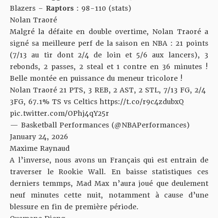
Blazers –
Raptors
: 98-110 (
stats
)
Nolan Traoré
Malgré la défaite en double overtime, Nolan Traoré a
signé sa meilleure perf de la saison en NBA : 21 points
(7/13 au tir dont 2/4 de loin et 5/6 aux lancers), 3
rebonds, 2 passes, 2 steal et 1 contre en 36 minutes !
Belle montée en puissance du meneur tricolore !
Nolan Traoré 21 PTS, 3 REB, 2 AST, 2 STL, 7/13 FG, 2/4
3FG, 67.1% TS vs Celtics
https://t.co/r9c4zdubxQ
pic.twitter.com/OPhj4qY25r
— Basketball Performances (@NBAPerformances)
January 24, 2026
Maxime Raynaud
A l’inverse, nous avons un Français qui est entrain de
traverser le Rookie Wall. En baisse statistiques ces
derniers temmps, Mad Max n’aura joué que deulement
neuf minutes cette nuit, notamment à cause d’une
blessure en fin de première période.