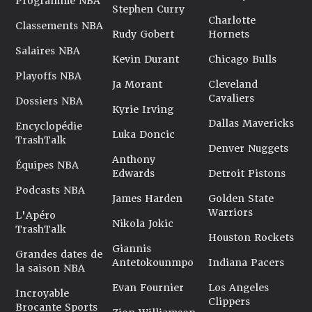
Programme NBA
Stephen Curry
Charlotte
Classements NBA
Rudy Gobert
Hornets
Salaires NBA
Kevin Durant
Chicago Bulls
Playoffs NBA
Ja Morant
Cleveland
Cavaliers
Dossiers NBA
Kyrie Irving
Dallas Mavericks
Encyclopédie
Luka Doncic
TrashTalk
Denver Nuggets
Anthony
Équipes NBA
Edwards
Detroit Pistons
Podcasts NBA
James Harden
Golden State
Warriors
L'Apéro
Nikola Jokic
TrashTalk
Houston Rockets
Giannis
Grandes dates de
Antetokounmpo
Indiana Pacers
la saison NBA
Evan Fournier
Los Angeles
Incroyable
Clippers
Brocante Sports