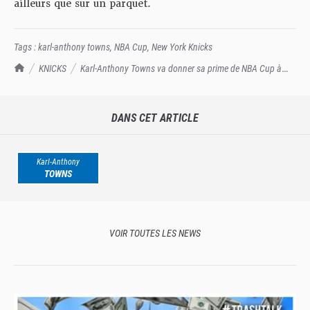
ailleurs que sur un parquet.
Tags :
karl-anthony towns
,
NBA Cup
,
New York Knicks
TrashTalk Actu NBA
KNICKS
Karl-Anthony Towns va donner sa prime de NBA Cup à
des associations
DANS CET ARTICLE
Karl-Anthony
TOWNS
VOIR TOUTES LES NEWS