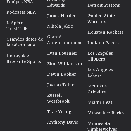
Équipes NBA
Edwards
Detroit Pistons
Podcasts NBA
James Harden
Golden State
Warriors
L'Apéro
Nikola Jokic
TrashTalk
Houston Rockets
Giannis
Grandes dates de
Antetokounmpo
Indiana Pacers
la saison NBA
Evan Fournier
Los Angeles
Incroyable
Clippers
Brocante Sports
Zion Williamson
Los Angeles
Devin Booker
Lakers
Jayson Tatum
Memphis
Grizzlies
Russell
Westbrook
Miami Heat
Trae Young
Milwaukee Bucks
Anthony Davis
Minnesota
Timberwolves