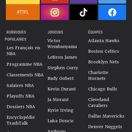
#TTFL
RUBRIQUES
JOUEURS
ÉQUIPES
POPULAIRES
Victor
Atlanta Hawks
Wembanyama
Les Français en
Boston Celtics
NBA
LeBron James
Brooklyn Nets
Programme NBA
Stephen Curry
Charlotte
Classements NBA
Rudy Gobert
Hornets
Salaires NBA
Kevin Durant
Chicago Bulls
Playoffs NBA
Ja Morant
Cleveland
Cavaliers
Dossiers NBA
Kyrie Irving
Dallas Mavericks
Encyclopédie
Luka Doncic
TrashTalk
Denver Nuggets
Anthony