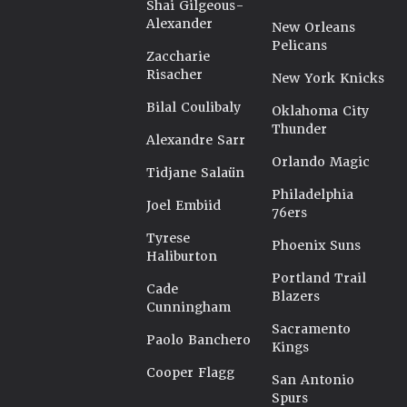
Shai Gilgeous-
Alexander
New Orleans
Pelicans
Zaccharie
Risacher
New York Knicks
Bilal Coulibaly
Oklahoma City
Thunder
Alexandre Sarr
Orlando Magic
Tidjane Salaün
Philadelphia
Joel Embiid
76ers
Tyrese
Phoenix Suns
Haliburton
Portland Trail
Cade
Blazers
Cunningham
Sacramento
Paolo Banchero
Kings
Cooper Flagg
San Antonio
Spurs