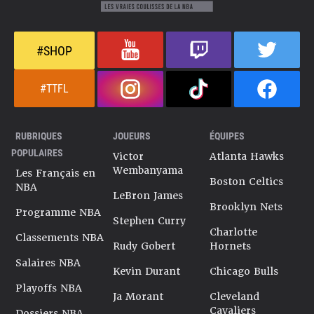
#SHOP
#TTFL
RUBRIQUES
JOUEURS
ÉQUIPES
POPULAIRES
Victor
Atlanta Hawks
Wembanyama
Les Français en
Boston Celtics
NBA
LeBron James
Brooklyn Nets
Programme NBA
Stephen Curry
Charlotte
Classements NBA
Rudy Gobert
Hornets
Salaires NBA
Kevin Durant
Chicago Bulls
Playoffs NBA
Ja Morant
Cleveland
Cavaliers
Dossiers NBA