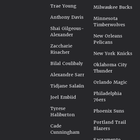
Trae Young
Milwaukee Bucks
Anthony Davis
Minnesota
Timberwolves
Shai Gilgeous-
Alexander
New Orleans
Pelicans
Zaccharie
Risacher
New York Knicks
Bilal Coulibaly
Oklahoma City
Thunder
Alexandre Sarr
Orlando Magic
Tidjane Salaün
Philadelphia
Joel Embiid
76ers
Tyrese
Phoenix Suns
Haliburton
Portland Trail
Cade
Blazers
Cunningham
Sacramento