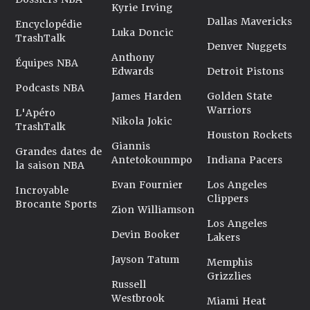
Kyrie Irving
Dallas Mavericks
Encyclopédie
Luka Doncic
TrashTalk
Denver Nuggets
Anthony
Équipes NBA
Edwards
Detroit Pistons
Podcasts NBA
James Harden
Golden State
Warriors
L'Apéro
Nikola Jokic
TrashTalk
Houston Rockets
Giannis
Grandes dates de
Antetokounmpo
Indiana Pacers
la saison NBA
Evan Fournier
Los Angeles
Incroyable
Clippers
Brocante Sports
Zion Williamson
Los Angeles
Devin Booker
Lakers
Jayson Tatum
Memphis
Grizzlies
Russell
Westbrook
Miami Heat