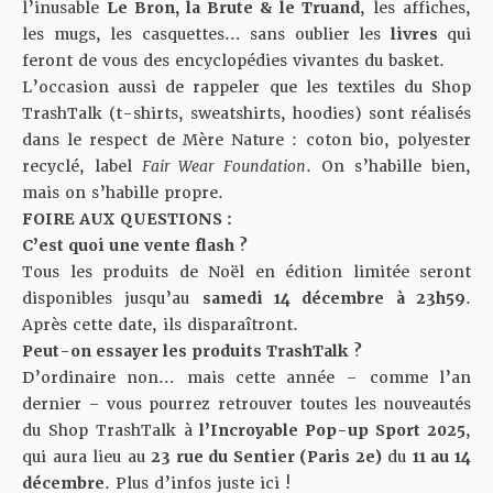
l’inusable
Le Bron, la Brute & le Truand
, les affiches,
les mugs, les casquettes… sans oublier les
livres
qui
feront de vous des encyclopédies vivantes du basket.
L’occasion aussi de rappeler que les textiles du Shop
TrashTalk (t-shirts, sweatshirts, hoodies) sont réalisés
dans le respect de Mère Nature : coton bio, polyester
recyclé, label
Fair Wear Foundation
. On s’habille bien,
mais on s’habille propre.
FOIRE AUX QUESTIONS :
C’est quoi une vente flash ?
Tous les produits de Noël en édition limitée seront
disponibles jusqu’au
samedi 14 décembre à 23h59
.
Après cette date, ils disparaîtront.
Peut-on essayer les produits TrashTalk ?
D’ordinaire non… mais cette année – comme l’an
dernier – vous pourrez retrouver toutes les nouveautés
du Shop TrashTalk à
l’Incroyable Pop-up Sport 2025
,
qui aura lieu au
23 rue du Sentier (Paris 2e)
du
11 au 14
décembre
. Plus d’infos juste
ici
!