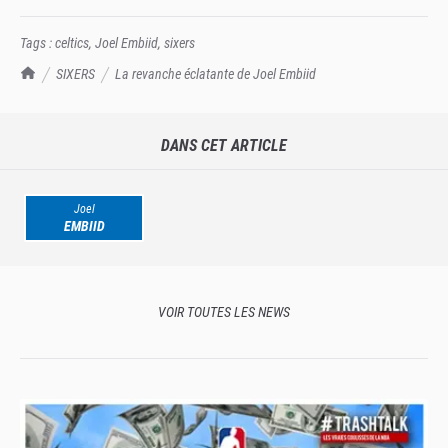
Tags :
celtics
,
Joel Embiid
,
sixers
TrashTalk Actu NBA
SIXERS
La revanche éclatante de Joel Embiid
DANS CET ARTICLE
Joel
EMBIID
VOIR TOUTES LES NEWS