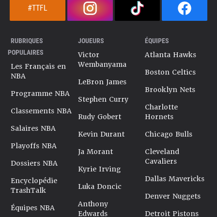
#TTFL
RUBRIQUES
JOUEURS
ÉQUIPES
POPULAIRES
Victor
Atlanta Hawks
Wembanyama
Les Français en
Boston Celtics
NBA
LeBron James
Brooklyn Nets
Programme NBA
Stephen Curry
Charlotte
Classements NBA
Rudy Gobert
Hornets
Salaires NBA
Kevin Durant
Chicago Bulls
Playoffs NBA
Ja Morant
Cleveland
Cavaliers
Dossiers NBA
Kyrie Irving
Dallas Mavericks
Encyclopédie
Luka Doncic
TrashTalk
Denver Nuggets
Anthony
Équipes NBA
Edwards
Detroit Pistons