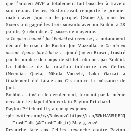
que l’ancien MVP a totalement fait basculer à travers
son retour. Certes, Boston avait remporté le premier
match avec Jojo sur le parquet (Game 4), mais les
Sixers ont gagné les trois suivants avec un Embiid à 28
points, 9 rebonds et 7 passes de moyenne.
« Ce qui a changé ? Joel Embiid est revenu »
, a notamment
déclaré le coach de Boston Joe Mazzulla.
« On n’a eu
aucune réponse face à lui »
a ajouté Jaylen Brown, frustré
par
le nombre de coups de sifflets
obtenus par Embiid.
La faiblesse de la rotation intérieure des Celtics
(Neemias Queta, Nikola Vucevic, Luka Garza) a
finalement été fatale aux C’s contre la puissance de
Joel.
Embiid a ainsi eu le dernier mot, fermant par la même
occasion le clapet d’un certain Payton Pritchard.
Payton Pritchard il y a quelques jours
:
pic.twitter.com/174Bpbvm2C
https://t.co/WkHAWUjBNJ
— TrashTalk (@TrashTalk_fr)
May 3, 2026
Revanche face aux Celtics, revanche contre Payton