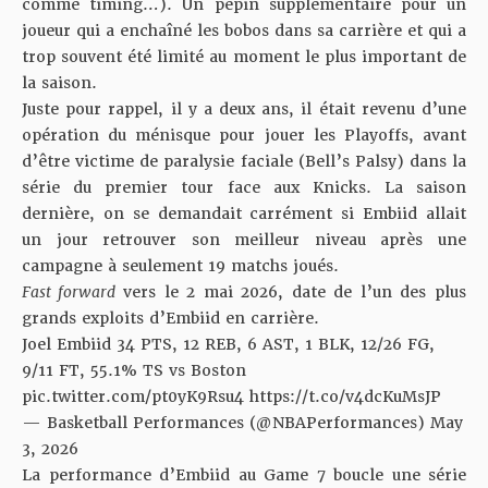
comme timing…). Un pépin supplémentaire pour un
joueur qui a enchaîné les bobos dans sa carrière et qui a
trop souvent été limité au moment le plus important de
la saison.
Juste pour rappel, il y a deux ans, il était revenu d’une
opération du ménisque pour jouer les Playoffs, avant
d’être victime de paralysie faciale (Bell’s Palsy) dans la
série du premier tour face aux Knicks. La saison
dernière, on se demandait carrément si Embiid allait
un jour retrouver son meilleur niveau après une
campagne à seulement 19 matchs joués.
Fast forward
vers le 2 mai 2026, date de l’un des plus
grands exploits d’Embiid en carrière.
Joel Embiid 34 PTS, 12 REB, 6 AST, 1 BLK, 12/26 FG,
9/11 FT, 55.1% TS vs Boston
pic.twitter.com/pt0yK9Rsu4
https://t.co/v4dcKuMsJP
— Basketball Performances (@NBAPerformances)
May
3, 2026
La performance d’Embiid au Game 7 boucle une série