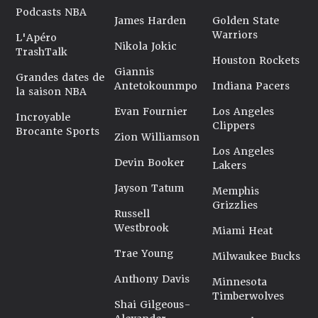
Podcasts NBA
James Harden
Golden State
Warriors
L'Apéro
Nikola Jokic
TrashTalk
Houston Rockets
Giannis
Grandes dates de
Antetokounmpo
Indiana Pacers
la saison NBA
Evan Fournier
Los Angeles
Incroyable
Clippers
Brocante Sports
Zion Williamson
Los Angeles
Devin Booker
Lakers
Jayson Tatum
Memphis
Grizzlies
Russell
Westbrook
Miami Heat
Trae Young
Milwaukee Bucks
Anthony Davis
Minnesota
Timberwolves
Shai Gilgeous-