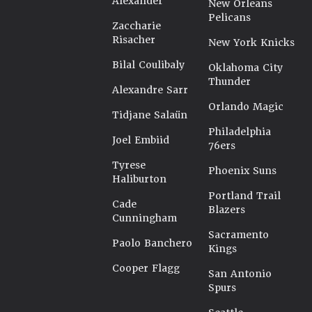
Alexander
New Orleans
Pelicans
Zaccharie
Risacher
New York Knicks
Bilal Coulibaly
Oklahoma City
Thunder
Alexandre Sarr
Orlando Magic
Tidjane Salaün
Philadelphia
Joel Embiid
76ers
Tyrese
Phoenix Suns
Haliburton
Portland Trail
Cade
Blazers
Cunningham
Sacramento
Paolo Banchero
Kings
Cooper Flagg
San Antonio
Spurs