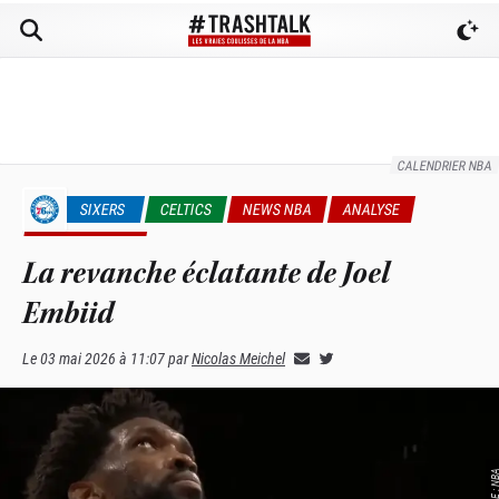
CALENDRIER NBA
SIXERS
CELTICS
NEWS NBA
ANALYSE
PLAYOFFS NBA
La revanche éclatante de Joel
Embiid
Le
03 mai 2026 à 11:07
par
Nicolas Meichel