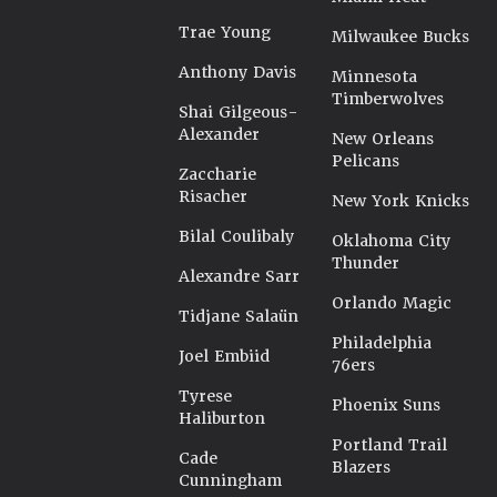
Trae Young
Milwaukee Bucks
Anthony Davis
Minnesota
Timberwolves
Shai Gilgeous-
Alexander
New Orleans
Pelicans
Zaccharie
Risacher
New York Knicks
Bilal Coulibaly
Oklahoma City
Thunder
Alexandre Sarr
Orlando Magic
Tidjane Salaün
Philadelphia
Joel Embiid
76ers
Tyrese
Phoenix Suns
Haliburton
Portland Trail
Cade
Blazers
Cunningham