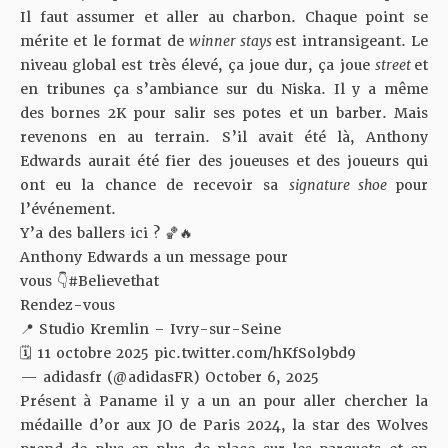
Il faut assumer et aller au charbon. Chaque point se
mérite et le format de
winner stays
est intransigeant. Le
niveau global est très élevé, ça joue dur, ça joue
street
et
en tribunes ça s’ambiance sur du Niska. Il y a même
des bornes 2K pour salir ses potes et un barber. Mais
revenons en au terrain. S’il avait été là, Anthony
Edwards aurait été fier des joueuses et des joueurs qui
ont eu la chance de recevoir sa
signature shoe
pour
l’événement.
Y’a des ballers ici ? 🏀🔥
Anthony Edwards a un message pour
vous 👇
#Believethat
Rendez-vous
📍 Studio Kremlin – Ivry-sur-Seine
🗓️ 11 octobre 2025
pic.twitter.com/hKfSol9bd9
— adidasfr (@adidasFR)
October 6, 2025
Présent à Paname il y a un an pour aller chercher la
médaille d’or aux JO de Paris 2024, la star des Wolves