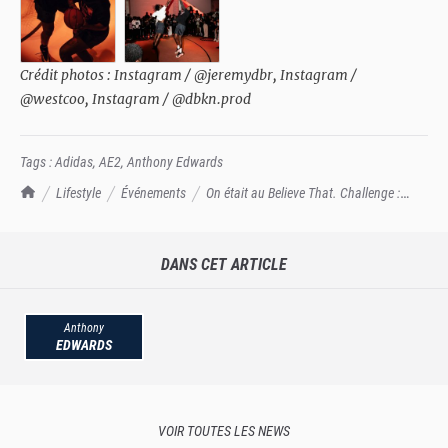
Crédit photos : Instagram / @jeremydbr, Instagram /
@westcoo, Instagram / @dbkn.prod
Tags :
Adidas
,
AE2
,
Anthony Edwards
TrashTalk Actu NBA
Lifestyle
Événements
On était au Believe That. Challenge :
Anthony Edwards peut être fier des ballers parisiens - TrashTalk
DANS CET ARTICLE
Anthony
EDWARDS
VOIR TOUTES LES NEWS