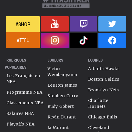
#SHOP
#TTFL
RUBRIQUES
JOUEURS
ÉQUIPES
POPULAIRES
Victor
Atlanta Hawks
Wembanyama
Les Français en
Boston Celtics
NBA
LeBron James
Brooklyn Nets
Programme NBA
Stephen Curry
Charlotte
Classements NBA
Rudy Gobert
Hornets
Salaires NBA
Kevin Durant
Chicago Bulls
Playoffs NBA
Ja Morant
Cleveland