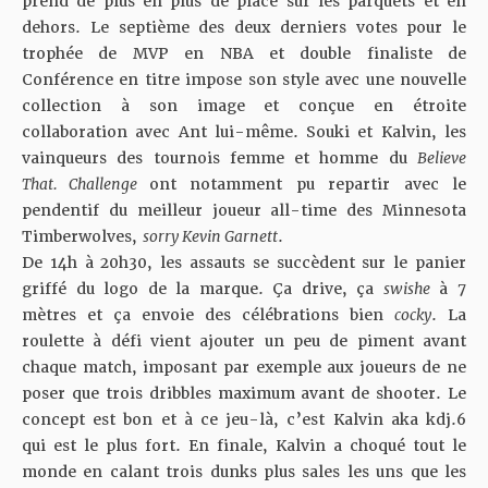
prend de plus en plus de place sur les parquets et en
dehors. Le septième des deux derniers votes pour le
trophée de MVP en NBA et double finaliste de
Conférence en titre impose son style avec une nouvelle
collection à son image et conçue en étroite
collaboration avec Ant lui-même. Souki et Kalvin, les
vainqueurs des tournois femme et homme du
Believe
That. Challenge
ont notamment pu repartir avec le
pendentif du meilleur joueur all-time des Minnesota
Timberwolves,
sorry Kevin Garnett
.
De 14h à 20h30, les assauts se succèdent sur le panier
griffé du logo de la marque. Ça drive, ça
swishe
à 7
mètres et ça envoie des célébrations bien
cocky
. La
roulette à défi vient ajouter un peu de piment avant
chaque match, imposant par exemple aux joueurs de ne
poser que trois dribbles maximum avant de shooter. Le
concept est bon et à ce jeu-là, c’est Kalvin aka
kdj.6
qui est le plus fort. En finale, Kalvin a choqué tout le
monde en calant trois dunks plus sales les uns que les