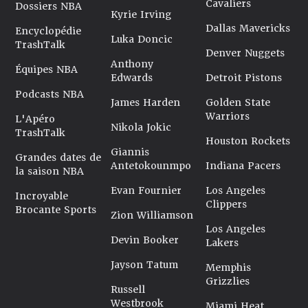
Cavaliers
Dossiers NBA
Kyrie Irving
Dallas Mavericks
Encyclopédie
Luka Doncic
TrashTalk
Denver Nuggets
Anthony
Équipes NBA
Edwards
Detroit Pistons
Podcasts NBA
James Harden
Golden State
Warriors
L'Apéro
Nikola Jokic
TrashTalk
Houston Rockets
Giannis
Grandes dates de
Antetokounmpo
Indiana Pacers
la saison NBA
Evan Fournier
Los Angeles
Incroyable
Clippers
Brocante Sports
Zion Williamson
Los Angeles
Devin Booker
Lakers
Jayson Tatum
Memphis
Grizzlies
Russell
Westbrook
Miami Heat