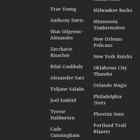
Trae Young
Milwaukee Bucks
Anthony Davis
Minnesota
Timberwolves
Shai Gilgeous-
Alexander
New Orleans
Pelicans
Zaccharie
Risacher
New York Knicks
Bilal Coulibaly
Oklahoma City
Thunder
Alexandre Sarr
Orlando Magic
Tidjane Salaün
Philadelphia
Joel Embiid
76ers
Tyrese
Phoenix Suns
Haliburton
Portland Trail
Cade
Blazers
Cunningham