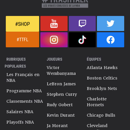
#SHOP
#TTFL
RUBRIQUES
JOUEURS
ÉQUIPES
POPULAIRES
Victor
Atlanta Hawks
Wembanyama
Les Français en
Boston Celtics
NBA
LeBron James
Brooklyn Nets
Programme NBA
Stephen Curry
Charlotte
Classements NBA
Rudy Gobert
Hornets
Salaires NBA
Kevin Durant
Chicago Bulls
Playoffs NBA
Ja Morant
Cleveland