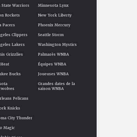
 State Warriors
Minnesota Lynx
on Rockets
New York Liberty
a Pacers
Phoenix Mercury
geles Clippers
Seattle Storm
geles Lakers
Washington Mystics
s Grizzlies
Palmarès WNBA
 Heat
Équipes WNBA
ukee Bucks
Joueuses WNBA
sota
Grandes dates de la
rwolves
saison WNBA
leans Pelicans
ork Knicks
oma City Thunder
o Magic