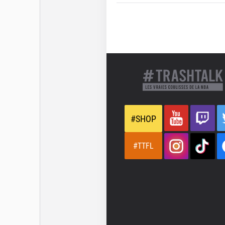
#SHOP
#TTFL