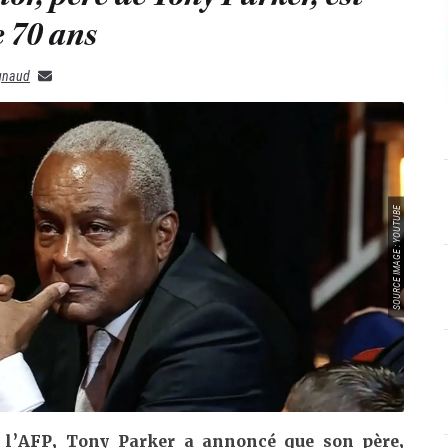
e 70 ans
ignaud
SOURCE IMAGE : YOUTUBE
l’AFP, Tony Parker a annoncé que son père,