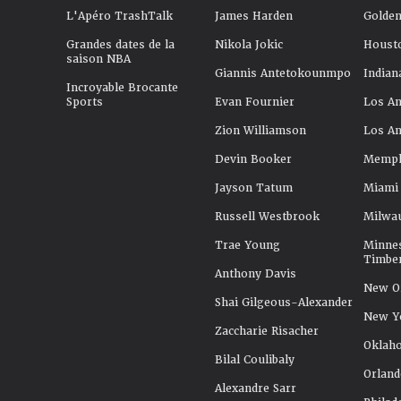
L'Apéro TrashTalk
James Harden
Golden
Grandes dates de la
Nikola Jokic
Houst
saison NBA
Giannis Antetokounmpo
Indian
Incroyable Brocante
Sports
Evan Fournier
Los An
Zion Williamson
Los An
Devin Booker
Memphi
Jayson Tatum
Miami
Russell Westbrook
Milwa
Trae Young
Minne
Timbe
Anthony Davis
New Or
Shai Gilgeous-Alexander
New Y
Zaccharie Risacher
Oklah
Bilal Coulibaly
Orland
Alexandre Sarr