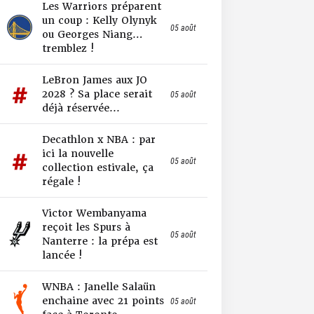
Les Warriors préparent
un coup : Kelly Olynyk
05 août
ou Georges Niang…
tremblez !
LeBron James aux JO
2028 ? Sa place serait
05 août
déjà réservée...
Decathlon x NBA : par
ici la nouvelle
05 août
collection estivale, ça
régale !
Victor Wembanyama
reçoit les Spurs à
05 août
Nanterre : la prépa est
lancée !
WNBA : Janelle Salaün
enchaine avec 21 points
05 août