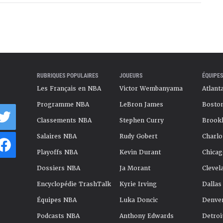
RUBRIQUES POPULAIRES
JOUEURS
ÉQUIPES
Les Français en NBA
Victor Wembanyama
Atlant
Programme NBA
LeBron James
Boston
Classements NBA
Stephen Curry
Brookl
Salaires NBA
Rudy Gobert
Charlo
Playoffs NBA
Kevin Durant
Chicag
Dossiers NBA
Ja Morant
Clevel
Encyclopédie TrashTalk
Kyrie Irving
Dallas
Équipes NBA
Luka Doncic
Denve
Podcasts NBA
Anthony Edwards
Detroi