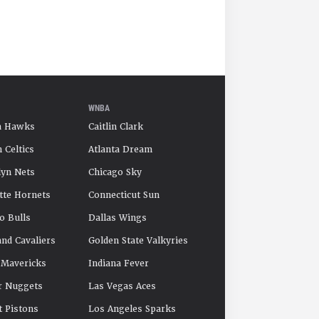
WNBA
a Hawks
Caitlin Clark
 Celtics
Atlanta Dream
yn Nets
Chicago Sky
tte Hornets
Connecticut Sun
o Bulls
Dallas Wings
and Cavaliers
Golden State Valkyries
 Mavericks
Indiana Fever
r Nuggets
Las Vegas Aces
t Pistons
Los Angeles Sparks