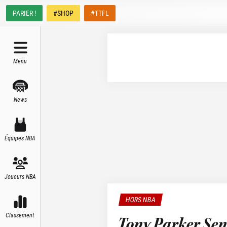
PARIER !
#SHOP
#TTFL
Menu
News
Équipes NBA
Joueurs NBA
HORS NBA
Classement
Tony Parker Seni