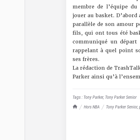
membre de l’équipe du X
jouer au basket. D’abord 
parallèle de son amour po
fils, qui ont tous été ba
communiqué un départ q
rappelant à quel point s
ses frères.
La rédaction de TrashTalk
Parker ainsi qu’à l’ensem
Tags :
Tony Parker
,
Tony Parker Senior
TrashTalk Actu NBA
Hors NBA
Tony Parker Senior, 