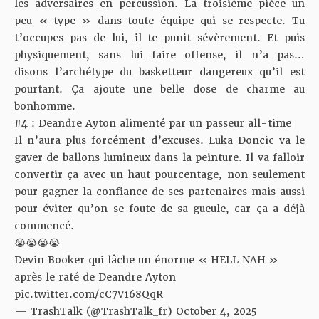
les adversaires en percussion. La troisième pièce un
peu « type » dans toute équipe qui se respecte. Tu
t’occupes pas de lui, il te punit sévèrement. Et puis
physiquement, sans lui faire offense, il n’a pas…
disons l’archétype du basketteur dangereux qu’il est
pourtant. Ça ajoute une belle dose de charme au
bonhomme.
#4 : Deandre Ayton alimenté par un passeur all-time
Il n’aura plus forcément d’excuses. Luka Doncic va le
gaver de ballons lumineux dans la peinture. Il va falloir
convertir ça avec un haut pourcentage, non seulement
pour gagner la confiance de ses partenaires mais aussi
pour éviter qu’on se foute de sa gueule, car ça a déjà
commencé.
😭😭😭😭
Devin Booker qui lâche un énorme « HELL NAH »
après le raté de Deandre Ayton
pic.twitter.com/cC7V168QqR
— TrashTalk (@TrashTalk_fr)
October 4, 2025