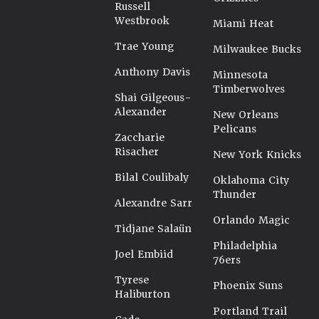
Russell
Westbrook
Miami Heat
Trae Young
Milwaukee Bucks
Anthony Davis
Minnesota
Timberwolves
Shai Gilgeous-
Alexander
New Orleans
Pelicans
Zaccharie
Risacher
New York Knicks
Bilal Coulibaly
Oklahoma City
Thunder
Alexandre Sarr
Orlando Magic
Tidjane Salaün
Philadelphia
Joel Embiid
76ers
Tyrese
Phoenix Suns
Haliburton
Portland Trail