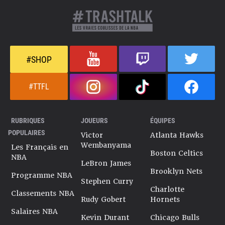
#SHOP
#TTFL
RUBRIQUES
JOUEURS
ÉQUIPES
POPULAIRES
Victor
Atlanta Hawks
Wembanyama
Les Français en
Boston Celtics
NBA
LeBron James
Brooklyn Nets
Programme NBA
Stephen Curry
Charlotte
Classements NBA
Rudy Gobert
Hornets
Salaires NBA
Kevin Durant
Chicago Bulls