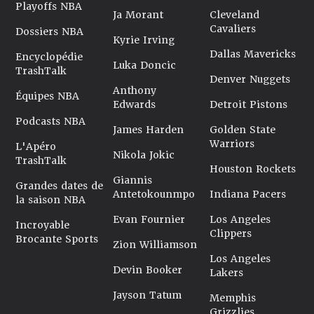
Playoffs NBA
Ja Morant
Cleveland
Cavaliers
Dossiers NBA
Kyrie Irving
Dallas Mavericks
Encyclopédie
Luka Doncic
TrashTalk
Denver Nuggets
Anthony
Équipes NBA
Edwards
Detroit Pistons
Podcasts NBA
James Harden
Golden State
Warriors
L'Apéro
Nikola Jokic
TrashTalk
Houston Rockets
Giannis
Grandes dates de
Antetokounmpo
Indiana Pacers
la saison NBA
Evan Fournier
Los Angeles
Incroyable
Clippers
Brocante Sports
Zion Williamson
Los Angeles
Devin Booker
Lakers
Jayson Tatum
Memphis
Grizzlies