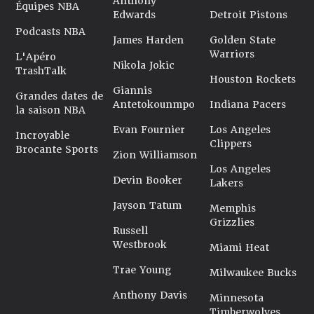
Anthony
Équipes NBA
Edwards
Detroit Pistons
Podcasts NBA
James Harden
Golden State
Warriors
L'Apéro
Nikola Jokic
TrashTalk
Houston Rockets
Giannis
Grandes dates de
Antetokounmpo
Indiana Pacers
la saison NBA
Evan Fournier
Los Angeles
Incroyable
Clippers
Brocante Sports
Zion Williamson
Los Angeles
Devin Booker
Lakers
Jayson Tatum
Memphis
Grizzlies
Russell
Westbrook
Miami Heat
Trae Young
Milwaukee Bucks
Anthony Davis
Minnesota
Timberwolves