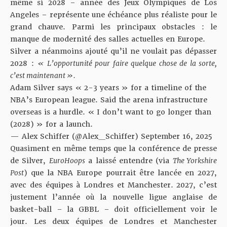
même si 2028 – année des Jeux Olympiques de Los
Angeles – représente une échéance plus réaliste pour le
grand chauve. Parmi les principaux obstacles : le
manque de modernité des salles actuelles en Europe.
Silver a néanmoins ajouté qu’il ne voulait pas dépasser
2028 :
« L’opportunité pour faire quelque chose de la sorte,
c’est maintenant ».
Adam Silver says « 2-3 years » for a timeline of the
NBA’s European league. Said the arena infrastructure
overseas is a hurdle. « I don’t want to go longer than
(2028) » for a launch.
— Alex Schiffer (@Alex__Schiffer)
September 16, 2025
Quasiment en même temps que la conférence de presse
de Silver,
EuroHoops
a laissé entendre (via
The Yorkshire
Post
) que la NBA Europe pourrait être lancée en 2027,
avec des équipes à Londres et Manchester. 2027, c’est
justement l’année où la nouvelle ligue anglaise de
basket-ball – la GBBL – doit officiellement voir le
jour. Les deux équipes de Londres et Manchester