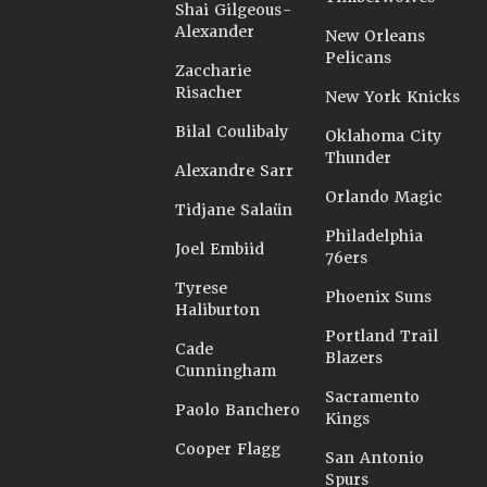
Shai Gilgeous-
Alexander
New Orleans
Pelicans
Zaccharie
Risacher
New York Knicks
Bilal Coulibaly
Oklahoma City
Thunder
Alexandre Sarr
Orlando Magic
Tidjane Salaün
Philadelphia
Joel Embiid
76ers
Tyrese
Phoenix Suns
Haliburton
Portland Trail
Cade
Blazers
Cunningham
Sacramento
Paolo Banchero
Kings
Cooper Flagg
San Antonio
Spurs