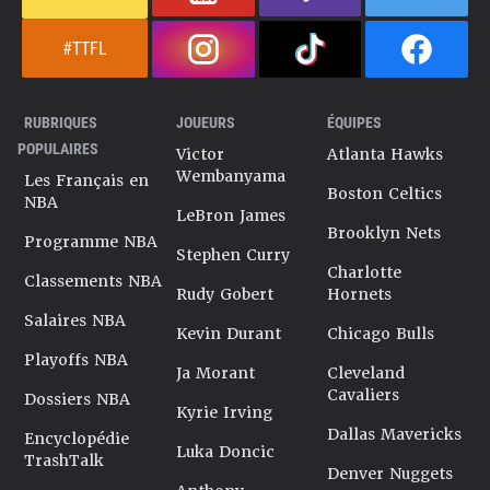
#TTFL
RUBRIQUES
JOUEURS
ÉQUIPES
POPULAIRES
Victor
Atlanta Hawks
Wembanyama
Les Français en
Boston Celtics
NBA
LeBron James
Brooklyn Nets
Programme NBA
Stephen Curry
Charlotte
Classements NBA
Rudy Gobert
Hornets
Salaires NBA
Kevin Durant
Chicago Bulls
Playoffs NBA
Ja Morant
Cleveland
Cavaliers
Dossiers NBA
Kyrie Irving
Dallas Mavericks
Encyclopédie
Luka Doncic
TrashTalk
Denver Nuggets