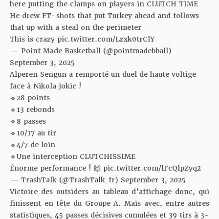
here putting the clamps on players in CLUTCH TIME
He drew FT-shots that put Turkey ahead and follows
that up with a steal on the perimeter
This is crazy
pic.twitter.com/Lzxk0trClY
— Point Made Basketball (@pointmadebball)
September 3, 2025
Alperen Sengun a remporté un duel de haute voltige
face à Nikola Jokic !
🔹28 points
🔹13 rebonds
🔹8 passes
🔹10/17 au tir
🔹4/7 de loin
🔹Une interception CLUTCHISSIME
Énorme performance ! 🙌
pic.twitter.com/lFcQlpZyq2
— TrashTalk (@TrashTalk_fr)
September 3, 2025
Victoire des outsiders au tableau d’affichage donc, qui
finissent en tête du Groupe A. Mais avec, entre autres
statistiques, 45 passes décisives cumulées et 39 tirs à 3-