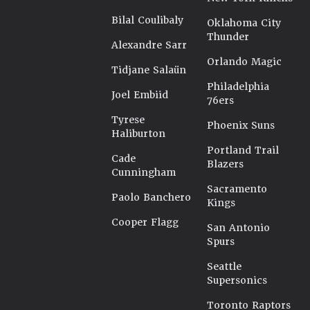
Bilal Coulibaly
Oklahoma City
Thunder
Alexandre Sarr
Orlando Magic
Tidjane Salaün
Philadelphia
Joel Embiid
76ers
Tyrese
Phoenix Suns
Haliburton
Portland Trail
Cade
Blazers
Cunningham
Sacramento
Paolo Banchero
Kings
Cooper Flagg
San Antonio
Spurs
Seattle
Supersonics
Toronto Raptors