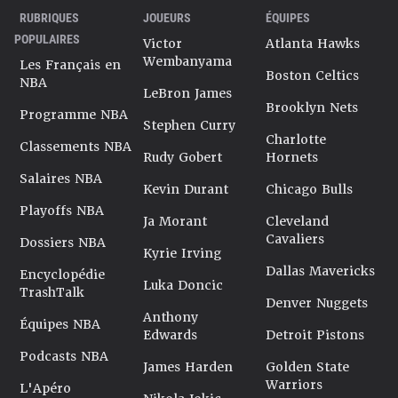
RUBRIQUES
JOUEURS
ÉQUIPES
POPULAIRES
Victor
Atlanta Hawks
Wembanyama
Les Français en
Boston Celtics
NBA
LeBron James
Brooklyn Nets
Programme NBA
Stephen Curry
Charlotte
Classements NBA
Rudy Gobert
Hornets
Salaires NBA
Kevin Durant
Chicago Bulls
Playoffs NBA
Ja Morant
Cleveland
Cavaliers
Dossiers NBA
Kyrie Irving
Dallas Mavericks
Encyclopédie
Luka Doncic
TrashTalk
Denver Nuggets
Anthony
Équipes NBA
Edwards
Detroit Pistons
Podcasts NBA
James Harden
Golden State
Warriors
L'Apéro