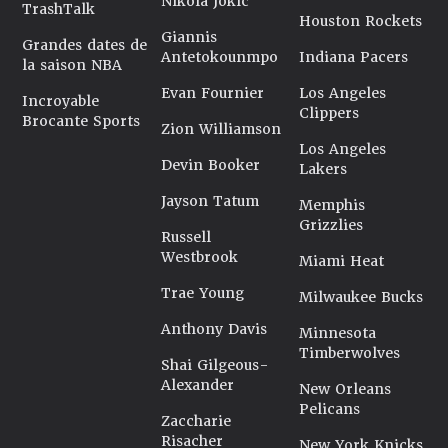
Nikola Jokic
TrashTalk
Houston Rockets
Giannis
Grandes dates de
Antetokounmpo
Indiana Pacers
la saison NBA
Evan Fournier
Los Angeles
Incroyable
Clippers
Brocante Sports
Zion Williamson
Los Angeles
Devin Booker
Lakers
Jayson Tatum
Memphis
Grizzlies
Russell
Westbrook
Miami Heat
Trae Young
Milwaukee Bucks
Anthony Davis
Minnesota
Timberwolves
Shai Gilgeous-
Alexander
New Orleans
Pelicans
Zaccharie
Risacher
New York Knicks