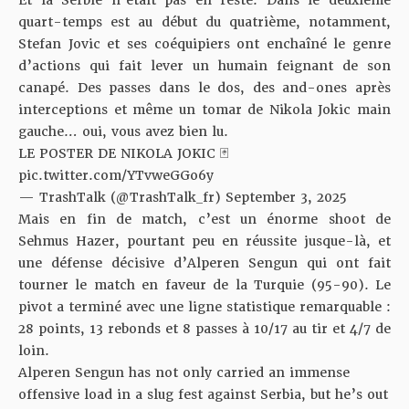
Et la Serbie n’était pas en reste. Dans le deuxième
quart-temps est au début du quatrième, notamment,
Stefan Jovic et ses coéquipiers ont enchaîné le genre
d’actions qui fait lever un humain feignant de son
canapé. Des passes dans le dos, des and-ones après
interceptions et même un tomar de Nikola Jokic main
gauche… oui, vous avez bien lu.
LE POSTER DE NIKOLA JOKIC 🃏
pic.twitter.com/YTvweGGo6y
— TrashTalk (@TrashTalk_fr)
September 3, 2025
Mais en fin de match, c’est un énorme shoot de
Sehmus Hazer, pourtant peu en réussite jusque-là, et
une défense décisive d’Alperen Sengun qui ont fait
tourner le match en faveur de la Turquie (95-90). Le
pivot a terminé avec une ligne statistique remarquable :
28 points, 13 rebonds et 8 passes à 10/17 au tir et 4/7 de
loin.
Alperen Sengun has not only carried an immense
offensive load in a slug fest against Serbia, but he’s out