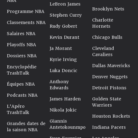
NBA
LeBron James
Brooklyn Nets
Programme NBA
Stephen Curry
Charlotte
Classements NBA
Rudy Gobert
Hornets
Salaires NBA
Kevin Durant
Chicago Bulls
Playoffs NBA
Ja Morant
Cleveland
Cavaliers
Dossiers NBA
Kyrie Irving
Dallas Mavericks
Encyclopédie
Luka Doncic
TrashTalk
Denver Nuggets
Anthony
Équipes NBA
Edwards
Detroit Pistons
Podcasts NBA
James Harden
Golden State
Warriors
L'Apéro
Nikola Jokic
TrashTalk
Houston Rockets
Giannis
Grandes dates de
Antetokounmpo
Indiana Pacers
la saison NBA