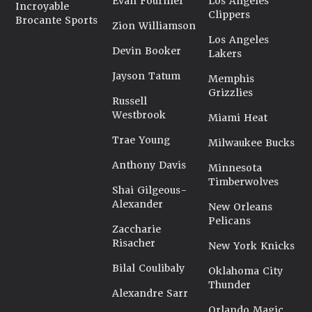
Evan Fournier
Los Angeles
Incroyable
Clippers
Brocante Sports
Zion Williamson
Los Angeles
Devin Booker
Lakers
Jayson Tatum
Memphis
Grizzlies
Russell
Westbrook
Miami Heat
Trae Young
Milwaukee Bucks
Anthony Davis
Minnesota
Timberwolves
Shai Gilgeous-
Alexander
New Orleans
Pelicans
Zaccharie
Risacher
New York Knicks
Bilal Coulibaly
Oklahoma City
Thunder
Alexandre Sarr
Orlando Magic