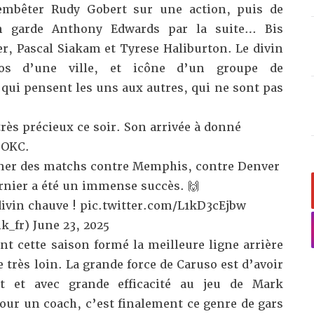
’embêter Rudy Gobert sur une action, puis de
en garde Anthony Edwards par la suite… Bis
r, Pascal Siakam et Tyrese Haliburton. Le divin
ros d’une ville, et icône d’un groupe de
, qui pensent les uns aux autres, qui ne sont pas
très précieux ce soir. Son arrivée à donné
 OKC.
agner des matchs contre Memphis, contre Denver
dernier a été un immense succès. 🙌
ivin chauve !
pic.twitter.com/L1kD3cEjbw
k_fr)
June 23, 2025
nt cette saison formé la meilleure ligne arrière
de très loin. La grande force de Caruso est d’avoir
t et avec grande efficacité au jeu de Mark
our un coach, c’est finalement ce genre de gars