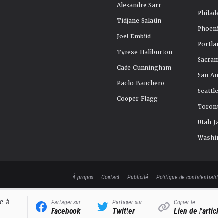
Alexandre Sarr
Philad
Tidjane Salaün
Phoeni
Joel Embiid
Portla
Tyrese Haliburton
Sacra
Cade Cunningham
San An
Paolo Banchero
Seattl
Cooper Flagg
Toront
Utah J
Washi
À propos
Contact
Publicité
Politique de confidentiali
e à
Partager sur
Partager sur
Copier le
Facebook
Twitter
Lien de l'artic