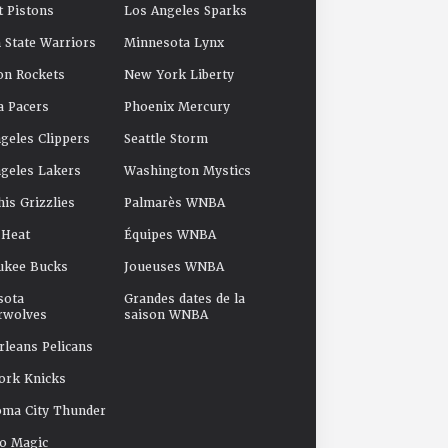
t Pistons
Los Angeles Sparks
 State Warriors
Minnesota Lynx
on Rockets
New York Liberty
a Pacers
Phoenix Mercury
geles Clippers
Seattle Storm
geles Lakers
Washington Mystics
s Grizzlies
Palmarès WNBA
 Heat
Équipes WNBA
ukee Bucks
Joueuses WNBA
sota
Grandes dates de la
rwolves
saison WNBA
leans Pelicans
ork Knicks
oma City Thunder
o Magic