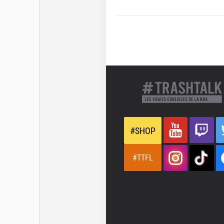
#SHOP
#TTFL