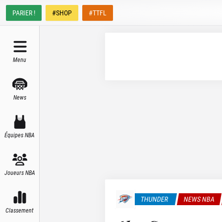
PARIER !
#SHOP
#TTFL
Menu
News
Équipes NBA
Joueurs NBA
THUNDER
NEWS NBA
Classement