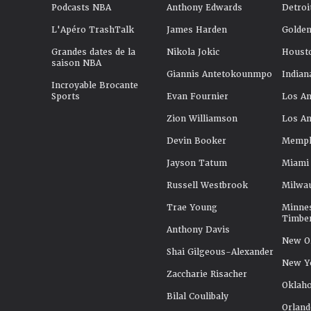
Podcasts NBA
Anthony Edwards
Detroi
L'Apéro TrashTalk
James Harden
Golden
Grandes dates de la
Nikola Jokic
Houst
saison NBA
Giannis Antetokounmpo
Indian
Incroyable Brocante
Sports
Evan Fournier
Los An
Zion Williamson
Los An
Devin Booker
Memphi
Jayson Tatum
Miami
Russell Westbrook
Milwa
Trae Young
Minne
Timbe
Anthony Davis
New Or
Shai Gilgeous-Alexander
New Y
Zaccharie Risacher
Oklah
Bilal Coulibaly
Orland