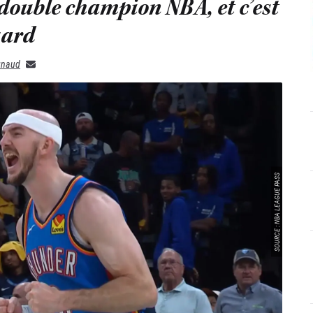
 double champion NBA, et c’est
sard
gnaud
SOURCE : NBA LEAGUE PASS