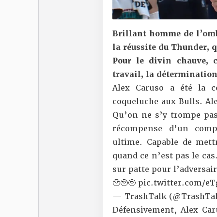
Brillant homme de l’omb
la réussite du Thunder, 
Pour le divin chauve, 
travail, la déterminatio
Alex Caruso a été la c
coqueluche aux Bulls. Al
Qu’on ne s’y trompe pas,
récompense d’un compo
ultime. Capable de mettr
quand ce n’est pas le cas
sur patte pour l’adversair
🥹🥹🥹
pic.twitter.com/e
— TrashTalk (@TrashTal
Défensivement, Alex Ca