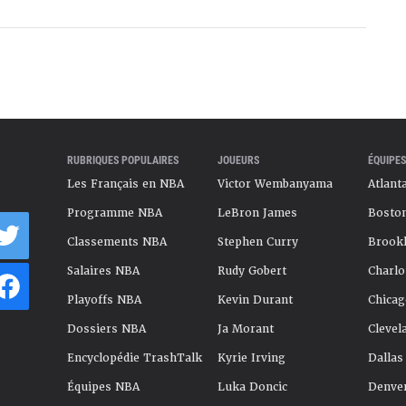
RUBRIQUES POPULAIRES
JOUEURS
ÉQUIPES
Les Français en NBA
Victor Wembanyama
Atlant
Programme NBA
LeBron James
Boston
Classements NBA
Stephen Curry
Brookl
Salaires NBA
Rudy Gobert
Charlo
Playoffs NBA
Kevin Durant
Chicag
Dossiers NBA
Ja Morant
Clevel
Encyclopédie TrashTalk
Kyrie Irving
Dallas
Équipes NBA
Luka Doncic
Denve