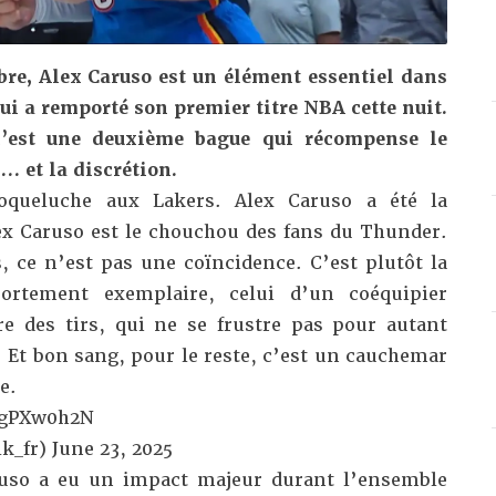
re, Alex Caruso est un élément essentiel dans
qui a remporté
son premier titre NBA cette nuit
.
c’est une deuxième bague qui récompense le
n… et la discrétion.
oqueluche aux Lakers. Alex Caruso a été la
ex Caruso est le chouchou des fans du Thunder.
 ce n’est pas une coïncidence. C’est plutôt la
rtement exemplaire, celui d’un coéquipier
e des tirs, qui ne se frustre pas pour autant
. Et bon sang, pour le reste, c’est un cauchemar
e.
TgPXw0h2N
k_fr)
June 23, 2025
ruso a eu un impact majeur durant l’ensemble