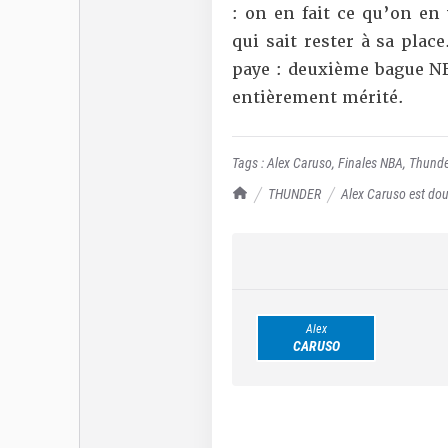
: on en fait ce qu’on en
qui sait rester à sa place
paye : deuxième bague NBA
entièrement mérité.
Tags :
Alex Caruso
,
Finales NBA
,
Thunde
TrashTalk Actu NBA
THUNDER
Alex Caruso est dou
Alex
CARUSO