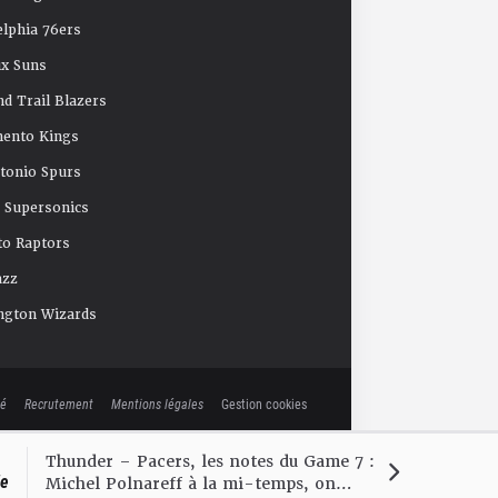
elphia 76ers
x Suns
nd Trail Blazers
mento Kings
tonio Spurs
e Supersonics
o Raptors
azz
ngton Wizards
té
Recrutement
Mentions légales
Gestion cookies
Thunder – Pacers, les notes du Game 7 :
le
Michel Polnareff à la mi-temps, on