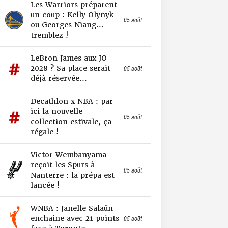
Les Warriors préparent
un coup : Kelly Olynyk
05 août
ou Georges Niang…
tremblez !
LeBron James aux JO
2028 ? Sa place serait
05 août
déjà réservée...
Decathlon x NBA : par
ici la nouvelle
05 août
collection estivale, ça
régale !
Victor Wembanyama
reçoit les Spurs à
05 août
Nanterre : la prépa est
lancée !
WNBA : Janelle Salaün
enchaine avec 21 points
05 août