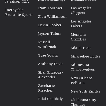
la saison NBA
Evan Fournier
Los Angeles
Incroyable
Clippers
Brocante Sports
Zion Williamson
Los Angeles
Devin Booker
Lakers
Jayson Tatum
Memphis
Grizzlies
Russell
Westbrook
Miami Heat
Trae Young
Milwaukee Bucks
Anthony Davis
Minnesota
Timberwolves
Shai Gilgeous-
Alexander
New Orleans
Pelicans
Zaccharie
Risacher
New York Knicks
Bilal Coulibaly
Oklahoma City
Thunder