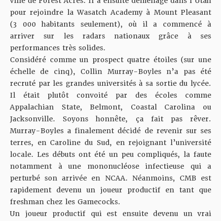
ville de Forest Acres. Il a ensuite déménagé dans l’Utah
pour rejoindre la Wasatch Academy à Mount Pleasant
(3 000 habitants seulement), où il a commencé à
arriver sur les radars nationaux grâce à ses
performances très solides.
Considéré comme un prospect quatre étoiles (sur une
échelle de cinq), Collin Murray-Boyles n’a pas été
recruté par les grandes universités à sa sortie du lycée.
Il était plutôt convoité par des écoles comme
Appalachian State, Belmont, Coastal Carolina ou
Jacksonville. Soyons honnête, ça fait pas rêver.
Murray-Boyles a finalement décidé de revenir sur ses
terres, en Caroline du Sud, en rejoignant l’université
locale. Les débuts ont été un peu compliqués, la faute
notamment à une mononucléose infectieuse qui a
perturbé son arrivée en NCAA. Néanmoins, CMB est
rapidement devenu un joueur productif en tant que
freshman chez les Gamecocks.
Un joueur productif qui est ensuite devenu un vrai