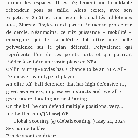
fermer les espaces. Il est également un formidable
rebondeur pour sa taille. Alors certes, avec son
« petit » 2m01 et sans avoir des qualités athlétiques
+++, Murray-Boyles n’est pas un immense protecteur
de cercle. Néanmoins, ce mix puissance – mobilité –
envergure qui le caractérise lui offre une belle
polyvalence sur le plan défensif. Polyvalence qui
représente l’un de ses points forts et qui pourrait
l’aider à se faire une vraie place en NBA.
Collin Murray-Boyles has a chance to be an NBA All-
Defensive Team type of player.
An elite off-ball defender that has high defensive IQ,
great awareness, impressive instincts and overall a
great understanding on positioning.
On the ball he can defend multiple positions, very…
pic.twitter.com/3NlbxwJbYB
— Global Scouting (@GlobalScouting_)
May 21, 2025
Ses points faibles
Pas de shoot extérieur