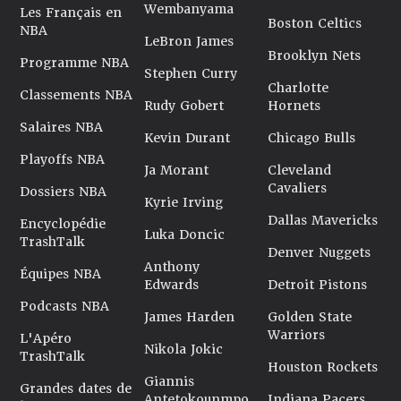
Wembanyama
Les Français en
Boston Celtics
NBA
LeBron James
Brooklyn Nets
Programme NBA
Stephen Curry
Charlotte
Classements NBA
Rudy Gobert
Hornets
Salaires NBA
Kevin Durant
Chicago Bulls
Playoffs NBA
Ja Morant
Cleveland
Cavaliers
Dossiers NBA
Kyrie Irving
Dallas Mavericks
Encyclopédie
Luka Doncic
TrashTalk
Denver Nuggets
Anthony
Équipes NBA
Edwards
Detroit Pistons
Podcasts NBA
James Harden
Golden State
Warriors
L'Apéro
Nikola Jokic
TrashTalk
Houston Rockets
Giannis
Grandes dates de
Antetokounmpo
Indiana Pacers