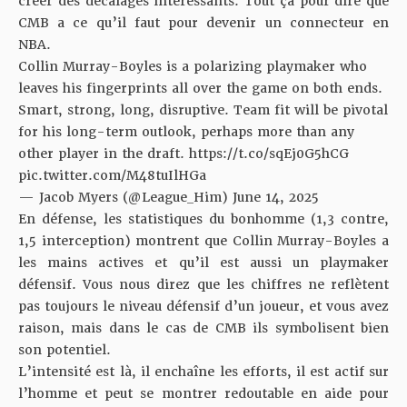
créer des décalages intéressants. Tout ça pour dire que
CMB a ce qu’il faut pour devenir un connecteur en
NBA.
Collin Murray-Boyles is a polarizing playmaker who
leaves his fingerprints all over the game on both ends.
Smart, strong, long, disruptive. Team fit will be pivotal
for his long-term outlook, perhaps more than any
other player in the draft.
https://t.co/sqEj0G5hCG
pic.twitter.com/M48tuIlHGa
— Jacob Myers (@League_Him)
June 14, 2025
En défense, les statistiques du bonhomme (1,3 contre,
1,5 interception) montrent que Collin Murray-Boyles a
les mains actives et qu’il est aussi un playmaker
défensif. Vous nous direz que les chiffres ne reflètent
pas toujours le niveau défensif d’un joueur, et vous avez
raison, mais dans le cas de CMB ils symbolisent bien
son potentiel.
L’intensité est là, il enchaîne les efforts, il est actif sur
l’homme et peut se montrer redoutable en aide pour