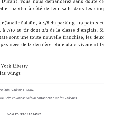
n Durant, vous nous demanderez sans doute ce
ller habiter à côté de leur salle dans les cinq
ur Janelle Salaün, à 4/8 du parking. 19 points et
 à 7/10 au tir dont 2/2 de la classe d’anglais. Si
tate sont une toute nouvelle franchise, les deux
t pas nées de la dernière pluie alors vivement la
 York Liberty
llas Wings
 Salaün
,
Valkyries
,
WNBA
la Leite et Janelle Salaün cartonnent avec les Valkyries
VOIR TOUTES LES NEWS