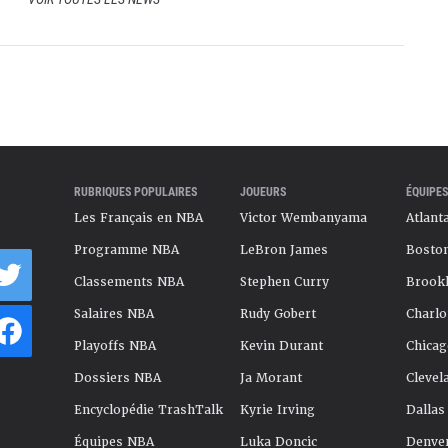
RUBRIQUES POPULAIRES
JOUEURS
ÉQUIPES
Les Français en NBA
Victor Wembanyama
Atlant
Programme NBA
LeBron James
Boston
Classements NBA
Stephen Curry
Brookl
Salaires NBA
Rudy Gobert
Charlo
Playoffs NBA
Kevin Durant
Chicag
Dossiers NBA
Ja Morant
Clevel
Encyclopédie TrashTalk
Kyrie Irving
Dallas
Équipes NBA
Luka Doncic
Denve