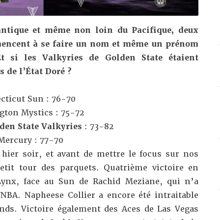
lantique et même non loin du Pacifique, deux
mencent à se faire un nom et même un prénom
t si les Valkyries de Golden State étaient
 de l’État Doré ?
ticut Sun : 76-70
ton Mystics : 75-72
den State Valkyries
: 73-82
Mercury : 77-70
ier soir, et avant de mettre le focus sur nos
etit tour des parquets. Quatrième victoire en
Lynx, face au Sun de Rachid Meziane, qui n’a
BA. Napheese Collier a encore été intraitable
onds. Victoire également des Aces de Las Vegas