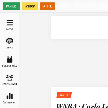
PARIER !
#SHOP
#TTFL
Menu
News
Équipes NBA
Joueurs NBA
WNBA
Classement
WNBA : Carla Le