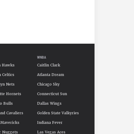
WNBA
a Hawks
Caitlin Clark
 Celtics
Atlanta Dream
yn Nets
Chicago Sky
tte Hornets
Connecticut Sun
o Bulls
Dallas Wings
and Cavaliers
Golden State Valkyries
 Mavericks
Indiana Fever
r Nuggets
Las Vegas Aces