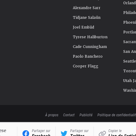
Orland
Alexandre Sarr
Philad
Tidjane Salaün
Phoeni
Joel Embiid
Portla
Tyrese Haliburton
Sacra
Cade Cunningham
San An
Paolo Banchero
Seattl
Cooper Flagg
Toront
Utah J
Washi
À propos
Contact
Publicité
Politique de confidentiali
ese
Partager sur
Partager sur
Copier le
Facebook
Twitter
Lien de l'artic