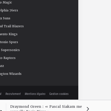
o Magic
elphia 76ers
x Suns
nd Trail Blazers
mento Kings
tonio Spurs
e Supersonics
o Raptors
azz
ngton Wizards
té
Recrutement
Mentions légales
Gestion cookies
Draymond Green : « Pascal Siakam me
le