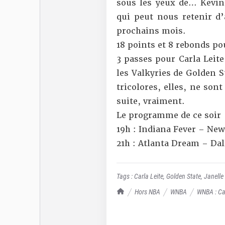
sous les yeux de… Kevi
qui peut nous retenir d’a
prochains mois.
18 points et 8 rebonds po
3 passes pour Carla Leite,
les Valkyries de Golden S
tricolores, elles, ne son
suite, vraiment.
Le programme de ce soir
19h : Indiana Fever – New
21h : Atlanta Dream – Da
Tags :
Carla Leite
,
Golden State
,
Janelle
TrashTalk Actu NBA
Hors NBA
WNBA
WNBA : Car