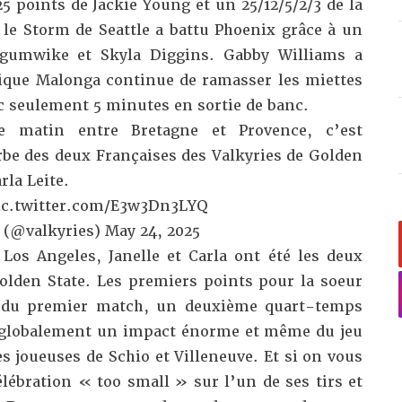
5 points de Jackie Young et un 25/12/5/2/3 de la
 le Storm de Seattle a battu Phoenix grâce à un
gumwike et Skyla Diggins. Gabby Williams a
ique Malonga continue de ramasser les miettes
c seulement 5 minutes en sortie de banc.
e matin entre Bretagne et Provence, c’est
be des deux Françaises des Valkyries de Golden
rla Leite.
ic.twitter.com/E3w3Dn3LYQ
 (@valkyries)
May 24, 2025
os Angeles, Janelle et Carla ont été les deux
olden State. Les premiers points pour la soeur
 du premier match, un deuxième quart-temps
 globalement un impact énorme et même du jeu
s joueuses de Schio et Villeneuve. Et si on vous
célébration « too small » sur l’un de ses tirs et