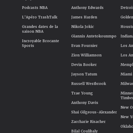
Podcasts NBA
Anthony Edwards
Detroi
L'Apéro TrashTalk
James Harden
Golden
Grandes dates de la
Nikola Jokic
Houst
saison NBA
Giannis Antetokounmpo
Indian
Incroyable Brocante
Sports
Evan Fournier
Los An
Zion Williamson
Los An
Devin Booker
Memphi
Jayson Tatum
Miami
Russell Westbrook
Milwa
Trae Young
Minne
Timbe
Anthony Davis
New Or
Shai Gilgeous-Alexander
New Y
Zaccharie Risacher
Oklah
Bilal Coulibaly