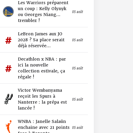
Les Warriors préparent
un coup : Kelly Olynyk
05 août
ou Georges Niang…
tremblez !
LeBron James aux JO
2028 ? Sa place serait
05 août
déjà réservée...
Decathlon x NBA : par
ici la nouvelle
05 août
collection estivale, ça
régale !
Victor Wembanyama
reçoit les Spurs à
05 août
Nanterre : la prépa est
lancée !
WNBA : Janelle Salaün
enchaine avec 21 points
05 août