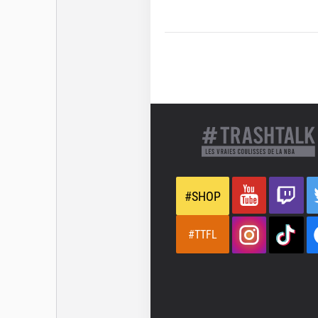
#SHOP
#TTFL