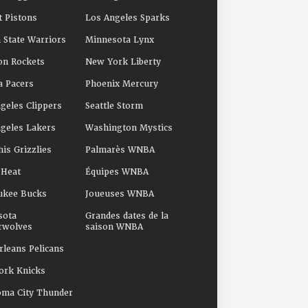
t Pistons
Los Angeles Sparks
 State Warriors
Minnesota Lynx
on Rockets
New York Liberty
a Pacers
Phoenix Mercury
geles Clippers
Seattle Storm
geles Lakers
Washington Mystics
s Grizzlies
Palmarès WNBA
 Heat
Équipes WNBA
ukee Bucks
Joueuses WNBA
sota
Grandes dates de la
rwolves
saison WNBA
leans Pelicans
ork Knicks
oma City Thunder