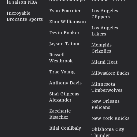
la saison NBA
Evan Fournier
Los Angeles
Incroyable
Clippers
Brocante Sports
Zion Williamson
Los Angeles
Devin Booker
Lakers
Jayson Tatum
Memphis
Grizzlies
Russell
Westbrook
Miami Heat
Trae Young
Milwaukee Bucks
Anthony Davis
Minnesota
Timberwolves
Shai Gilgeous-
Alexander
New Orleans
Pelicans
Zaccharie
Risacher
New York Knicks
Bilal Coulibaly
Oklahoma City
Thunder