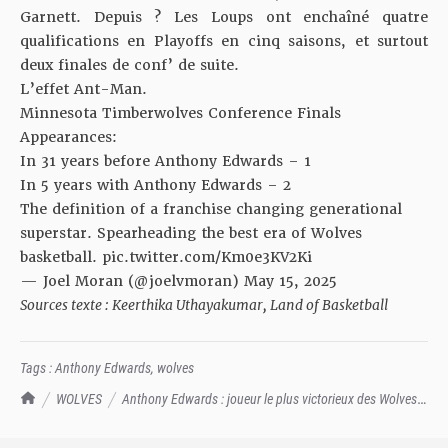
Garnett. Depuis ? Les Loups ont enchaîné quatre
qualifications en Playoffs en cinq saisons, et surtout
deux finales de conf’ de suite.
L’effet Ant-Man.
Minnesota Timberwolves Conference Finals
Appearances:
In 31 years before Anthony Edwards – 1
In 5 years with Anthony Edwards – 2
The definition of a franchise changing generational
superstar. Spearheading the best era of Wolves
basketball.
pic.twitter.com/Km0e3KV2Ki
— Joel Moran (@joelvmoran)
May 15, 2025
Sources texte : Keerthika Uthayakumar
,
Land of Basketball
Tags :
Anthony Edwards
,
wolves
TrashTalk Actu NBA
WOLVES
Anthony Edwards : joueur le plus victorieux des Wolves
en Playoffs