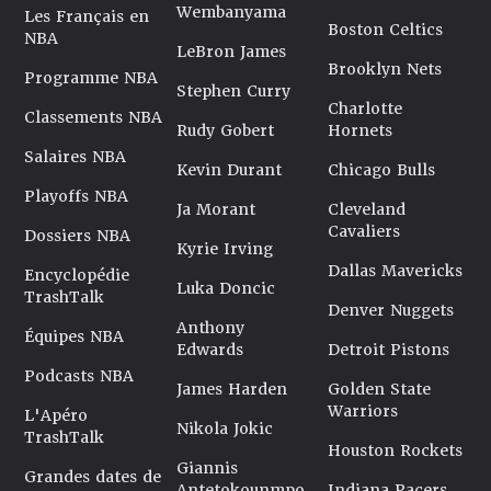
Wembanyama
Les Français en
Boston Celtics
NBA
LeBron James
Brooklyn Nets
Programme NBA
Stephen Curry
Charlotte
Classements NBA
Rudy Gobert
Hornets
Salaires NBA
Kevin Durant
Chicago Bulls
Playoffs NBA
Ja Morant
Cleveland
Cavaliers
Dossiers NBA
Kyrie Irving
Dallas Mavericks
Encyclopédie
Luka Doncic
TrashTalk
Denver Nuggets
Anthony
Équipes NBA
Edwards
Detroit Pistons
Podcasts NBA
James Harden
Golden State
Warriors
L'Apéro
Nikola Jokic
TrashTalk
Houston Rockets
Giannis
Grandes dates de
Antetokounmpo
Indiana Pacers