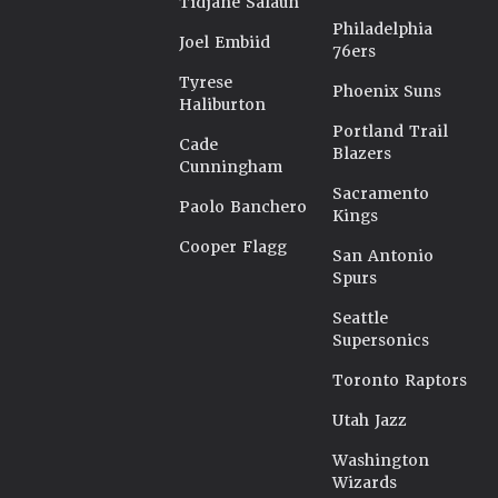
Tidjane Salaün
Philadelphia
Joel Embiid
76ers
Tyrese
Phoenix Suns
Haliburton
Portland Trail
Cade
Blazers
Cunningham
Sacramento
Paolo Banchero
Kings
Cooper Flagg
San Antonio
Spurs
Seattle
Supersonics
Toronto Raptors
Utah Jazz
Washington
Wizards