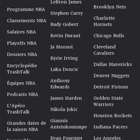
LeBron James
Brooklyn Nets
Programme NBA
Stephen Curry
Charlotte
Classements NBA
Rudy Gobert
Hornets
Salaires NBA
Kevin Durant
Chicago Bulls
Playoffs NBA
Ja Morant
Cleveland
Cavaliers
Dossiers NBA
Kyrie Irving
Dallas Mavericks
Encyclopédie
Luka Doncic
TrashTalk
Denver Nuggets
Anthony
Équipes NBA
Edwards
Detroit Pistons
Podcasts NBA
James Harden
Golden State
Warriors
L'Apéro
Nikola Jokic
TrashTalk
Houston Rockets
Giannis
Grandes dates de
Antetokounmpo
Indiana Pacers
la saison NBA
Evan Fournier
Los Angeles