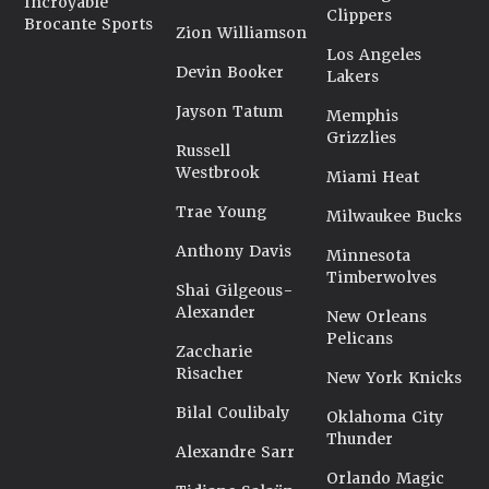
Incroyable
Clippers
Brocante Sports
Zion Williamson
Los Angeles
Devin Booker
Lakers
Jayson Tatum
Memphis
Grizzlies
Russell
Westbrook
Miami Heat
Trae Young
Milwaukee Bucks
Anthony Davis
Minnesota
Timberwolves
Shai Gilgeous-
Alexander
New Orleans
Pelicans
Zaccharie
Risacher
New York Knicks
Bilal Coulibaly
Oklahoma City
Thunder
Alexandre Sarr
Orlando Magic