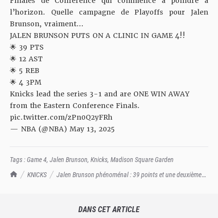
Finales de Conférence qui commence à poindre à
l’horizon. Quelle campagne de Playoffs pour Jalen
Brunson, vraiment…
JALEN BRUNSON PUTS ON A CLINIC IN GAME 4!!
🌟 39 PTS
🌟 12 AST
🌟 5 REB
🌟 4 3PM
Knicks lead the series 3-1 and are ONE WIN AWAY
from the Eastern Conference Finals.
pic.twitter.com/zPn0Q2yFRh
— NBA (@NBA)
May 13, 2025
Tags :
Game 4
,
Jalen Brunson
,
Knicks
,
Madison Square Garden
TrashTalk Actu NBA
KNICKS
Jalen Brunson phénoménal : 39 points et une deuxième
mi-temps de PATRON
DANS CET ARTICLE