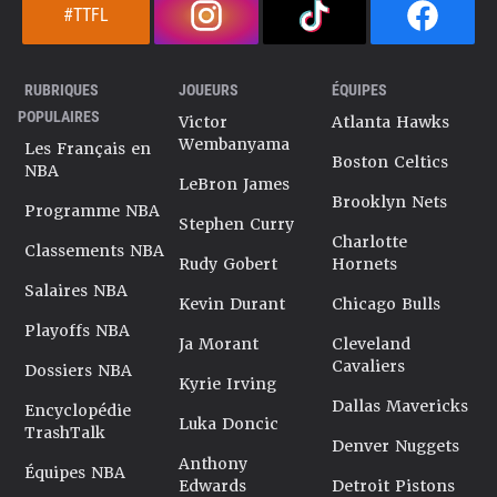
#TTFL
RUBRIQUES
JOUEURS
ÉQUIPES
POPULAIRES
Victor
Atlanta Hawks
Wembanyama
Les Français en
Boston Celtics
NBA
LeBron James
Brooklyn Nets
Programme NBA
Stephen Curry
Charlotte
Classements NBA
Rudy Gobert
Hornets
Salaires NBA
Kevin Durant
Chicago Bulls
Playoffs NBA
Ja Morant
Cleveland
Cavaliers
Dossiers NBA
Kyrie Irving
Dallas Mavericks
Encyclopédie
Luka Doncic
TrashTalk
Denver Nuggets
Anthony
Équipes NBA
Edwards
Detroit Pistons