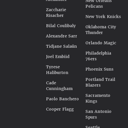
New Orleans
Pelicans
Zaccharie
Risacher
New York Knicks
Bilal Coulibaly
Oklahoma City
Thunder
Alexandre Sarr
Orlando Magic
Tidjane Salaün
Philadelphia
Joel Embiid
76ers
Tyrese
Phoenix Suns
Haliburton
Portland Trail
Cade
Blazers
Cunningham
Sacramento
Paolo Banchero
Kings
Cooper Flagg
San Antonio
Spurs
Seattle