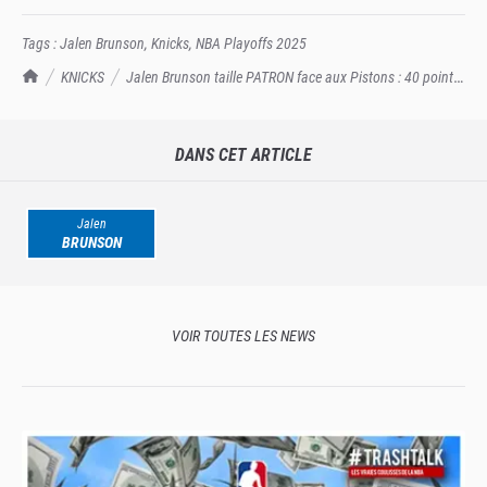
Tags :
Jalen Brunson
,
Knicks
,
NBA Playoffs 2025
TrashTalk Actu NBA
KNICKS
Jalen Brunson taille PATRON face aux Pistons : 40 points
et le game winner !
DANS CET ARTICLE
Jalen
BRUNSON
VOIR TOUTES LES NEWS