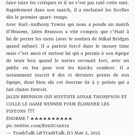
faire taire les critiques et il ne s’est pas raté cette nuit.
Rapidement dans son match, il a enchainé les ficelles
dès le premier quart-temps.
Avec Karl-Anthony Towns qui nous a pondu un match
d’éboueur, Jalen Brunson a vite compris que c’était à
lui de porter les siens (avec le soutien de Mikal Bridges
quand même). Il a parfois forcé dans le money time
mais c’est aussi et surtout lui qui a permis à son équipe
de tenir bon quand le navire secouait fort, avec un
public en feu pour voir les Knicks sombrer. Il a
notamment inscrit 8 des 11 derniers points de son
équipe, dont bien sûr
cet énorme tir à 3-points
qui a
fait chuter Detroit.
JALEN BRUNSON QUI MYSTIFIE AUSAR THOMPSON ET
COLLE LE GAME WINNER POUR ÉLIMINER LES
PISTONS !!!!
ÉNORME ! 🔥🔥🔥🔥🔥🔥🔥🔥🔥🔥
pic.twitter.com/B9nXCsxA19
— TrashTalk (@TrashTalk_fr)
May 2, 2025