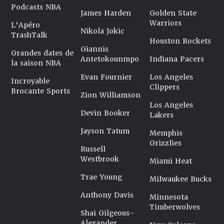
Podcasts NBA
James Harden
Golden State
Warriors
L'Apéro
Nikola Jokic
TrashTalk
Houston Rockets
Giannis
Grandes dates de
Antetokounmpo
Indiana Pacers
la saison NBA
Evan Fournier
Los Angeles
Incroyable
Clippers
Brocante Sports
Zion Williamson
Los Angeles
Devin Booker
Lakers
Jayson Tatum
Memphis
Grizzlies
Russell
Westbrook
Miami Heat
Trae Young
Milwaukee Bucks
Anthony Davis
Minnesota
Timberwolves
Shai Gilgeous-
Alexander