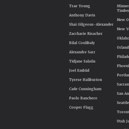
Trae Young
Minne
Timbe
Anthony Davis
New Or
Shai Gilgeous-Alexander
New Y
Zaccharie Risacher
Oklah
Bilal Coulibaly
Orland
Alexandre Sarr
Philad
Tidjane Salaün
Phoeni
Joel Embiid
Portla
Tyrese Haliburton
Sacra
Cade Cunningham
San An
Paolo Banchero
Seattl
Cooper Flagg
Toront
Utah J