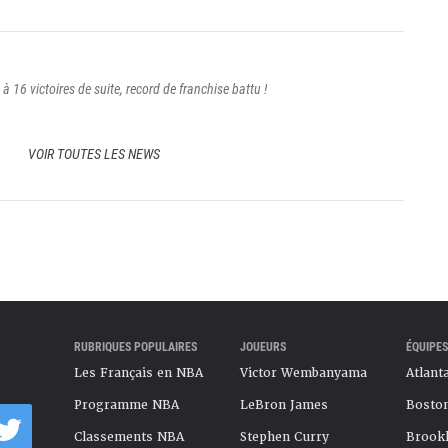
à 16 victoires de suite, record de franchise battu !
VOIR TOUTES LES NEWS
RUBRIQUES POPULAIRES
JOUEURS
ÉQUIPES
Les Français en NBA
Victor Wembanyama
Atlant
Programme NBA
LeBron James
Boston
Classements NBA
Stephen Curry
Brookl