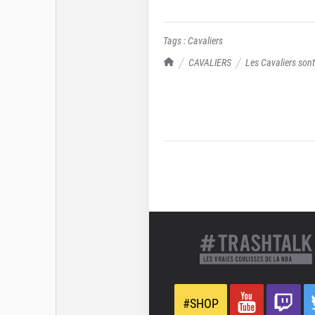
Tags :
Cavaliers
TrashTalk Actu NBA
CAVALIERS
Les Cavaliers sont 
#SHOP