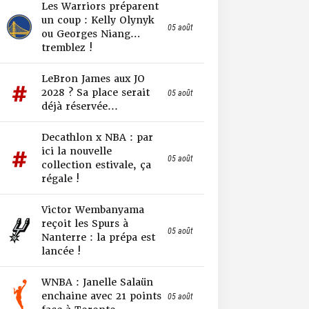
Les Warriors préparent
un coup : Kelly Olynyk
05 août
ou Georges Niang…
tremblez !
LeBron James aux JO
2028 ? Sa place serait
05 août
déjà réservée...
Decathlon x NBA : par
ici la nouvelle
05 août
collection estivale, ça
régale !
Victor Wembanyama
reçoit les Spurs à
05 août
Nanterre : la prépa est
lancée !
WNBA : Janelle Salaün
enchaine avec 21 points
05 août