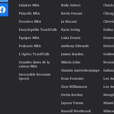
Salaires NBA
Rudy Gobert
Charlo
Playoffs NBA
Kevin Durant
Chicag
Dossiers NBA
Ja Morant
Clevel
Encyclopédie TrashTalk
Kyrie Irving
Dallas
Équipes NBA
Luka Doncic
Denve
Podcasts NBA
Anthony Edwards
Detroi
L'Apéro TrashTalk
James Harden
Golden
Grandes dates de la
Nikola Jokic
Houst
saison NBA
Giannis Antetokounmpo
Indian
Incroyable Brocante
Sports
Evan Fournier
Los An
Zion Williamson
Los An
Devin Booker
Memphi
Jayson Tatum
Miami
Russell Westbrook
Milwa