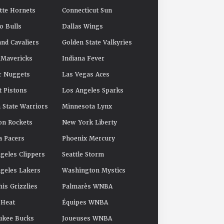
tte Hornets
Connecticut Sun
o Bulls
Dallas Wings
and Cavaliers
Golden State Valkyries
 Mavericks
Indiana Fever
r Nuggets
Las Vegas Aces
t Pistons
Los Angeles Sparks
 State Warriors
Minnesota Lynx
on Rockets
New York Liberty
a Pacers
Phoenix Mercury
geles Clippers
Seattle Storm
geles Lakers
Washington Mystics
s Grizzlies
Palmarès WNBA
 Heat
Équipes WNBA
ukee Bucks
Joueuses WNBA