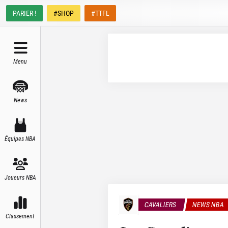
PARIER !
#SHOP
#TTFL
Menu
News
Équipes NBA
Joueurs NBA
CAVALIERS
NEWS NBA
Classement