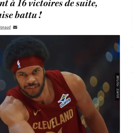
t à 16 victoires de suite,
ise battu !
rignaud
SOURCE : YOUTUBE