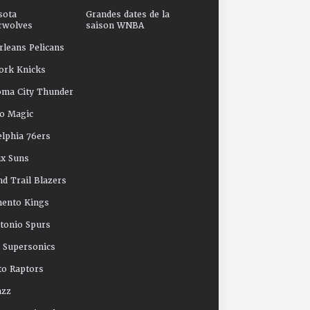
sota
Grandes dates de la
rwolves
saison WNBA
leans Pelicans
ork Knicks
oma City Thunder
o Magic
elphia 76ers
x Suns
nd Trail Blazers
mento Kings
tonio Spurs
e Supersonics
o Raptors
azz