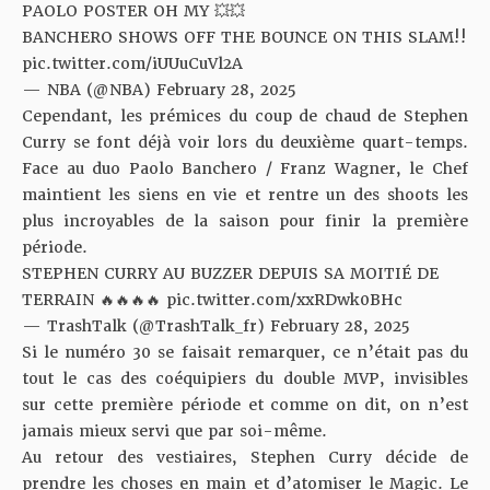
PAOLO POSTER OH MY 💥💥
BANCHERO SHOWS OFF THE BOUNCE ON THIS SLAM!!
pic.twitter.com/iUUuCuVl2A
— NBA (@NBA)
February 28, 2025
Cependant, les prémices du coup de chaud de Stephen
Curry se font déjà voir lors du deuxième quart-temps.
Face au duo Paolo Banchero / Franz Wagner, le Chef
maintient les siens en vie et rentre un des shoots les
plus incroyables de la saison pour finir la première
période.
STEPHEN CURRY AU BUZZER DEPUIS SA MOITIÉ DE
TERRAIN 🔥🔥🔥🔥
pic.twitter.com/xxRDwk0BHc
— TrashTalk (@TrashTalk_fr)
February 28, 2025
Si le numéro 30 se faisait remarquer, ce n’était pas du
tout le cas des coéquipiers du double MVP, invisibles
sur cette première période et comme on dit, on n’est
jamais mieux servi que par soi-même.
Au retour des vestiaires, Stephen Curry décide de
prendre les choses en main et d’atomiser le Magic. Le