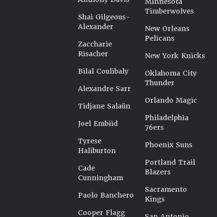
Minnesota
Timberwolves
Shai Gilgeous-
Alexander
New Orleans
Pelicans
Zaccharie
Risacher
New York Knicks
Bilal Coulibaly
Oklahoma City
Thunder
Alexandre Sarr
Orlando Magic
Tidjane Salaün
Philadelphia
Joel Embiid
76ers
Tyrese
Phoenix Suns
Haliburton
Portland Trail
Cade
Blazers
Cunningham
Sacramento
Paolo Banchero
Kings
Cooper Flagg
San Antonio