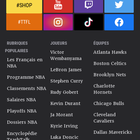
#SHOP
#TTFL
RUBRIQUES
JOUEURS
ÉQUIPES
POPULAIRES
Victor
Atlanta Hawks
Wembanyama
Les Français en
Boston Celtics
NBA
LeBron James
Brooklyn Nets
Programme NBA
Stephen Curry
Charlotte
Classements NBA
Rudy Gobert
Hornets
Salaires NBA
Kevin Durant
Chicago Bulls
Playoffs NBA
Ja Morant
Cleveland
Cavaliers
Dossiers NBA
Kyrie Irving
Dallas Mavericks
Encyclopédie
Luka Doncic
TrashTalk