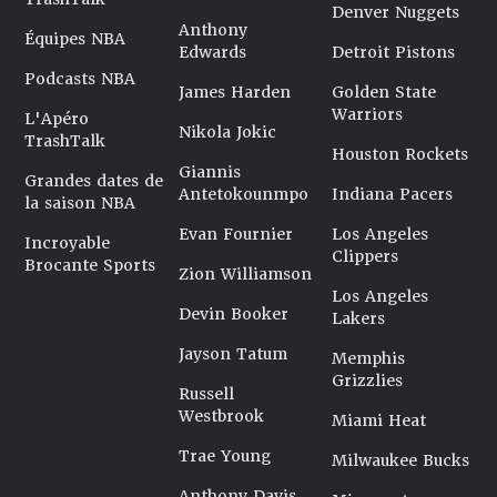
Denver Nuggets
Anthony
Équipes NBA
Edwards
Detroit Pistons
Podcasts NBA
James Harden
Golden State
Warriors
L'Apéro
Nikola Jokic
TrashTalk
Houston Rockets
Giannis
Grandes dates de
Antetokounmpo
Indiana Pacers
la saison NBA
Evan Fournier
Los Angeles
Incroyable
Clippers
Brocante Sports
Zion Williamson
Los Angeles
Devin Booker
Lakers
Jayson Tatum
Memphis
Grizzlies
Russell
Westbrook
Miami Heat
Trae Young
Milwaukee Bucks
Anthony Davis