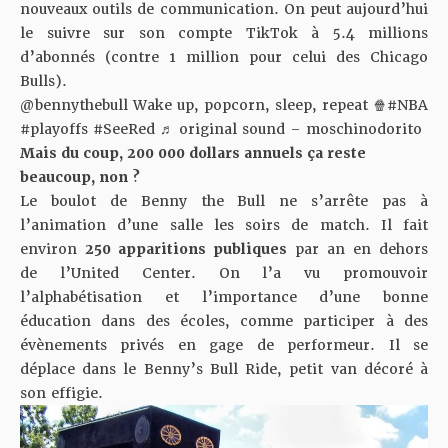
nouveaux outils de communication. On peut aujourd’hui
le suivre sur
son compte TikTok
à 5.4 millions
d’abonnés (contre 1 million pour celui des Chicago
Bulls).
@bennythebull
Wake up, popcorn, sleep, repeat 🍿
#NBA
#playoffs
#SeeRed
♬ original sound – moschinodorito
Mais du coup, 200 000 dollars annuels ça reste
beaucoup, non ?
Le boulot de Benny the Bull ne s’arrête pas à
l’animation d’une salle les soirs de match. Il fait
environ
250 apparitions publiques
par an en dehors
de l’United Center. On l’a vu promouvoir
l’alphabétisation et l’importance d’une bonne
éducation dans des écoles, comme participer à des
évènements privés en gage de performeur. Il se
déplace dans le Benny’s Bull Ride, petit van décoré à
son effigie.