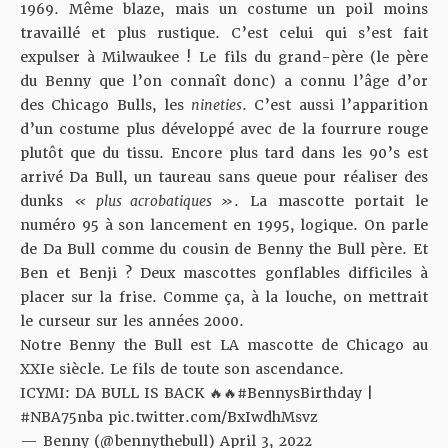
1969. Même blaze, mais un costume un poil moins
travaillé et plus rustique. C’est celui qui s’est fait
expulser à Milwaukee ! Le fils du grand-père (le père
du Benny que l’on connaît donc) a connu l’âge d’or
des Chicago Bulls, les
nineties
. C’est aussi l’apparition
d’un costume plus développé
avec de la fourrure rouge
plutôt que du tissu
. Encore plus tard dans les 90’s est
arrivé Da Bull, un taureau sans queue pour réaliser des
dunks
« plus acrobatiques »
. La mascotte portait le
numéro 95 à son lancement en 1995, logique. On parle
de Da Bull comme du cousin de Benny the Bull père. Et
Ben et Benji
? Deux mascottes gonflables difficiles à
placer sur la frise. Comme ça, à la louche, on mettrait
le curseur sur les années 2000.
Notre Benny the Bull est LA mascotte de Chicago au
XXIe siècle. Le fils de toute son ascendance.
ICYMI: DA BULL IS BACK 🔥🔥
#BennysBirthday
|
#NBA75nba
pic.twitter.com/BxIwdhMsvz
— Benny (@bennythebull)
April 3, 2022