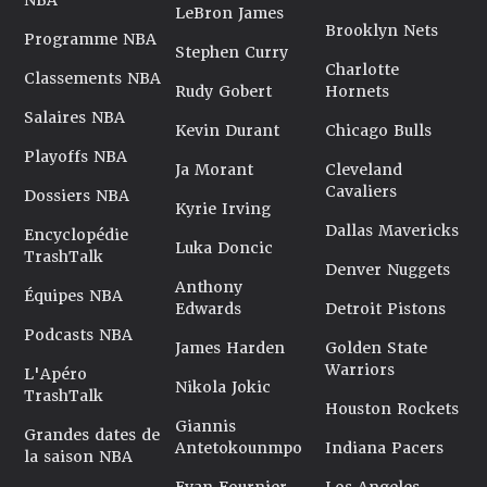
NBA
LeBron James
Brooklyn Nets
Programme NBA
Stephen Curry
Charlotte
Classements NBA
Rudy Gobert
Hornets
Salaires NBA
Kevin Durant
Chicago Bulls
Playoffs NBA
Ja Morant
Cleveland
Cavaliers
Dossiers NBA
Kyrie Irving
Dallas Mavericks
Encyclopédie
Luka Doncic
TrashTalk
Denver Nuggets
Anthony
Équipes NBA
Edwards
Detroit Pistons
Podcasts NBA
James Harden
Golden State
Warriors
L'Apéro
Nikola Jokic
TrashTalk
Houston Rockets
Giannis
Grandes dates de
Antetokounmpo
Indiana Pacers
la saison NBA