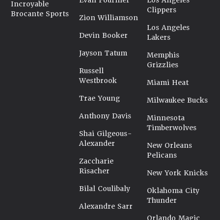
Evan Fournier
Los Angeles
Incroyable
Clippers
Brocante Sports
Zion Williamson
Los Angeles
Devin Booker
Lakers
Jayson Tatum
Memphis
Grizzlies
Russell
Westbrook
Miami Heat
Trae Young
Milwaukee Bucks
Anthony Davis
Minnesota
Timberwolves
Shai Gilgeous-
Alexander
New Orleans
Pelicans
Zaccharie
Risacher
New York Knicks
Bilal Coulibaly
Oklahoma City
Thunder
Alexandre Sarr
Orlando Magic