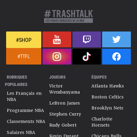
#SHOP
#TTFL
RUBRIQUES
JOUEURS
ÉQUIPES
POPULAIRES
Victor
Atlanta Hawks
Wembanyama
Les Français en
Boston Celtics
NBA
LeBron James
Brooklyn Nets
Programme NBA
Stephen Curry
Charlotte
Classements NBA
Rudy Gobert
Hornets
Salaires NBA
Kevin Durant
Chicago Bulls