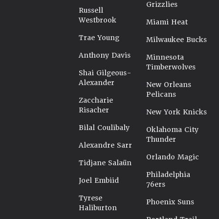
Grizzlies
Russell
Westbrook
Miami Heat
Trae Young
Milwaukee Bucks
Anthony Davis
Minnesota
Timberwolves
Shai Gilgeous-
Alexander
New Orleans
Pelicans
Zaccharie
Risacher
New York Knicks
Bilal Coulibaly
Oklahoma City
Thunder
Alexandre Sarr
Orlando Magic
Tidjane Salaün
Philadelphia
Joel Embiid
76ers
Tyrese
Phoenix Suns
Haliburton