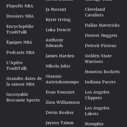
Playoffs NBA
Ja Morant
Cleveland
Cavaliers
Dossiers NBA
Kyrie Irving
Dallas Mavericks
Encyclopédie
Luka Doncic
TrashTalk
Denver Nuggets
Anthony
Équipes NBA
Edwards
Detroit Pistons
Podcasts NBA
James Harden
Golden State
Warriors
L'Apéro
Nikola Jokic
TrashTalk
Houston Rockets
Giannis
Grandes dates de
Antetokounmpo
Indiana Pacers
la saison NBA
Evan Fournier
Los Angeles
Incroyable
Clippers
Brocante Sports
Zion Williamson
Los Angeles
Devin Booker
Lakers
Jayson Tatum
Memphis