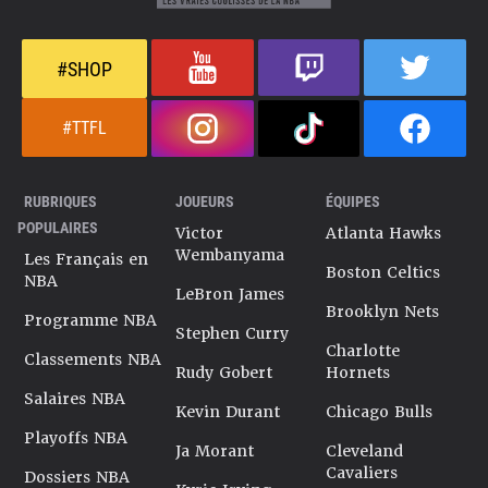
#SHOP
#TTFL
RUBRIQUES
JOUEURS
ÉQUIPES
POPULAIRES
Victor
Atlanta Hawks
Wembanyama
Les Français en
Boston Celtics
NBA
LeBron James
Brooklyn Nets
Programme NBA
Stephen Curry
Charlotte
Classements NBA
Rudy Gobert
Hornets
Salaires NBA
Kevin Durant
Chicago Bulls
Playoffs NBA
Ja Morant
Cleveland
Cavaliers
Dossiers NBA