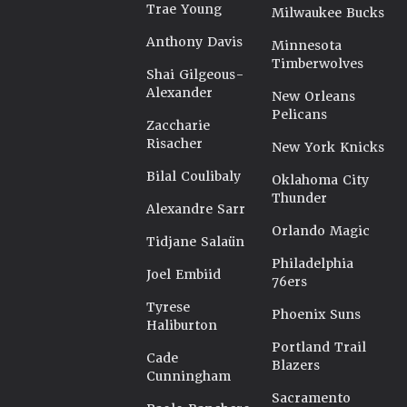
Trae Young
Milwaukee Bucks
Anthony Davis
Minnesota
Timberwolves
Shai Gilgeous-
Alexander
New Orleans
Pelicans
Zaccharie
Risacher
New York Knicks
Bilal Coulibaly
Oklahoma City
Thunder
Alexandre Sarr
Orlando Magic
Tidjane Salaün
Philadelphia
Joel Embiid
76ers
Tyrese
Phoenix Suns
Haliburton
Portland Trail
Cade
Blazers
Cunningham
Sacramento