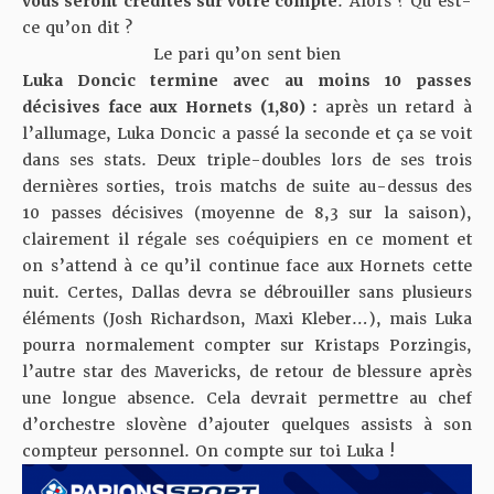
vous seront crédités sur votre compte
. Alors ? Qu’est-
ce qu’on dit ?
Le pari qu’on sent bien
Luka Doncic termine avec au moins 10 passes
décisives face aux Hornets (
1,80
) :
après un retard à
l’allumage, Luka Doncic a passé la seconde et ça se voit
dans ses stats. Deux triple-doubles lors de ses trois
dernières sorties, trois matchs de suite au-dessus des
10 passes décisives (moyenne de 8,3 sur la saison),
clairement il régale ses coéquipiers en ce moment et
on s’attend à ce qu’il continue face aux Hornets cette
nuit. Certes, Dallas devra se débrouiller sans plusieurs
éléments (Josh Richardson, Maxi Kleber…), mais Luka
pourra normalement compter sur Kristaps Porzingis,
l’autre star des Mavericks, de retour de blessure après
une longue absence. Cela devrait permettre au chef
d’orchestre slovène d’ajouter quelques assists à son
compteur personnel. On compte sur toi Luka !