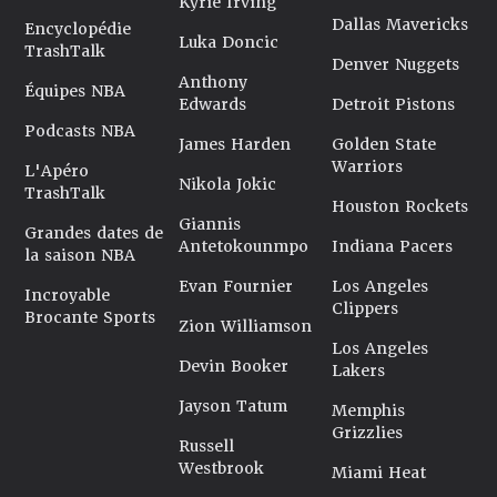
Kyrie Irving
Dallas Mavericks
Encyclopédie
Luka Doncic
TrashTalk
Denver Nuggets
Anthony
Équipes NBA
Edwards
Detroit Pistons
Podcasts NBA
James Harden
Golden State
Warriors
L'Apéro
Nikola Jokic
TrashTalk
Houston Rockets
Giannis
Grandes dates de
Antetokounmpo
Indiana Pacers
la saison NBA
Evan Fournier
Los Angeles
Incroyable
Clippers
Brocante Sports
Zion Williamson
Los Angeles
Devin Booker
Lakers
Jayson Tatum
Memphis
Grizzlies
Russell
Westbrook
Miami Heat