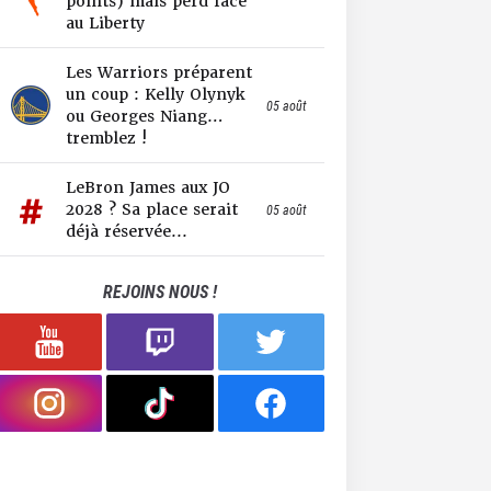
points) mais perd face
au Liberty
Les Warriors préparent
un coup : Kelly Olynyk
05 août
ou Georges Niang…
tremblez !
LeBron James aux JO
2028 ? Sa place serait
05 août
déjà réservée...
REJOINS NOUS !