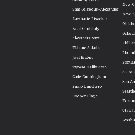
New Or
Shai Gilgeous-Alexander
New Y
Zaccharie Risacher
Oklah
Bilal Coulibaly
Orland
Alexandre Sarr
Philad
Tidjane Salaün
Phoeni
Joel Embiid
Portla
Tyrese Haliburton
Sacra
Cade Cunningham
San An
Paolo Banchero
Seattl
Cooper Flagg
Toront
Utah J
Washi