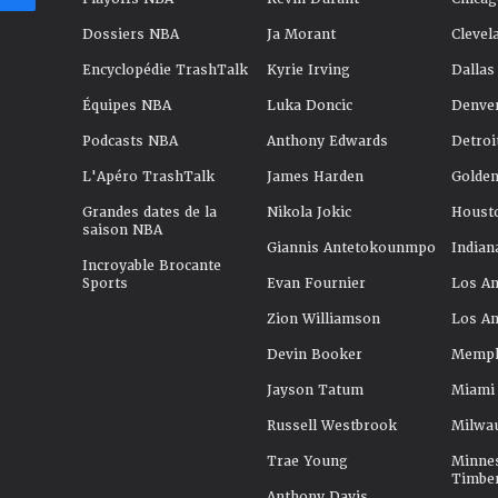
Dossiers NBA
Ja Morant
Clevel
Encyclopédie TrashTalk
Kyrie Irving
Dallas
Équipes NBA
Luka Doncic
Denve
Podcasts NBA
Anthony Edwards
Detroi
L'Apéro TrashTalk
James Harden
Golden
Grandes dates de la
Nikola Jokic
Houst
saison NBA
Giannis Antetokounmpo
Indian
Incroyable Brocante
Sports
Evan Fournier
Los An
Zion Williamson
Los An
Devin Booker
Memphi
Jayson Tatum
Miami
Russell Westbrook
Milwa
Trae Young
Minne
Timbe
Anthony Davis