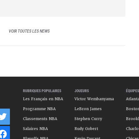
VOIR TOUTES LES NEWS
RUBRIQUES POPULAIRES
JOUEURS
ÉQUIPES
Les Français en NBA
Victor Wembanyama
Atlant
Programme NBA
LeBron James
Boston
Classements NBA
Stephen Curry
Brookl
Salaires NBA
Rudy Gobert
Charlo
Playoffs NBA
Kevin Durant
Chicag