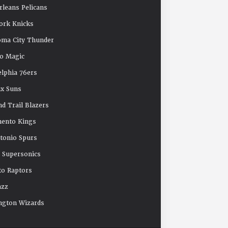
leans Pelicans
ork Knicks
oma City Thunder
o Magic
elphia 76ers
x Suns
nd Trail Blazers
mento Kings
tonio Spurs
e Supersonics
o Raptors
azz
ngton Wizards