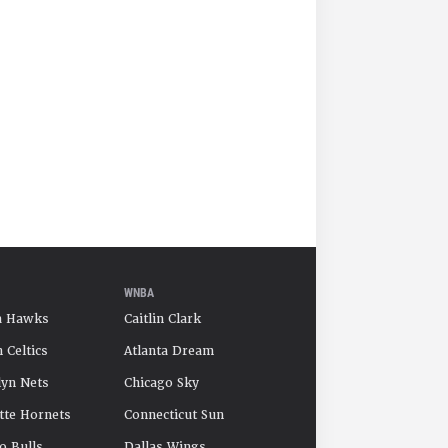
WNBA
a Hawks
Caitlin Clark
 Celtics
Atlanta Dream
yn Nets
Chicago Sky
tte Hornets
Connecticut Sun
o Bulls
Dallas Wings