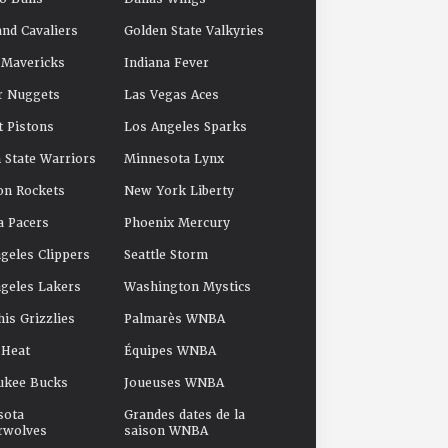
and Cavaliers
Golden State Valkyries
 Mavericks
Indiana Fever
r Nuggets
Las Vegas Aces
t Pistons
Los Angeles Sparks
 State Warriors
Minnesota Lynx
on Rockets
New York Liberty
a Pacers
Phoenix Mercury
geles Clippers
Seattle Storm
geles Lakers
Washington Mystics
s Grizzlies
Palmarès WNBA
 Heat
Équipes WNBA
ukee Bucks
Joueuses WNBA
sota
Grandes dates de la
rwolves
saison WNBA