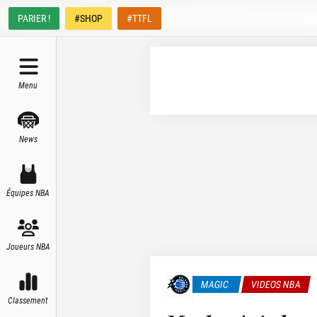
PARIER !
#SHOP
#TTFL
Menu
News
Équipes NBA
Joueurs NBA
MAGIC
VIDEOS NBA
Classement