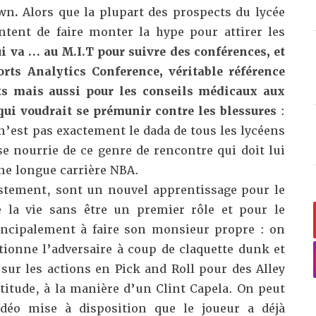
own
.
Alors que la plupart des prospects du lycée
entent de faire monter la hype pour attirer les
ui va … au M.I.T
pour suivre des conférences
, et
ts Analytics Conference, véritable référence
ts mais aussi pour les conseils médicaux aux
qui voudrait se prémunir contre les blessures
:
 n’est pas exactement le dada de tous les lycéens
 se nourrie de ce genre de rencontre qui doit lui
ne longue carrière NBA.
stement, sont un nouvel apprentissage pour le
e la vie sans être un premier rôle et pour le
ncipalement à faire son monsieur propre : on
tionne l’adversaire à coup de claquette dunk et
sur les actions en Pick and Roll pour des Alley
titude, à la manière d’un Clint Capela. On peut
vidéo mise à disposition que le joueur a déjà