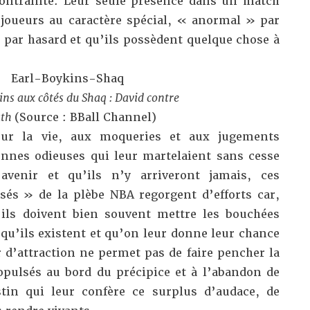
ontrainte. Leur seule présence dans un match
s joueurs au caractère spécial, « anormal » par
à par hasard et qu’ils possèdent quelque chose à
ins aux côtés du Shaq : David contre
ath
(Source : BBall Channel)
sur la vie, aux moqueries et aux jugements
nnes odieuses qui leur martelaient sans cesse
avenir et qu’ils n’y arriveront jamais, ces
és » de la plèbe NBA regorgent d’efforts car,
 ils doivent bien souvent mettre les bouchées
 qu’ils existent et qu’on leur donne leur chance
ir d’attraction ne permet pas de faire pencher la
opulsés au bord du précipice et à l’abandon de
stin qui leur confère ce surplus d’audace, de