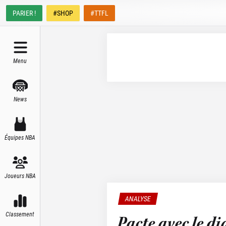
PARIER !
#SHOP
#TTFL
Menu
News
Équipes NBA
Joueurs NBA
ANALYSE
Classement
Pacte avec le di