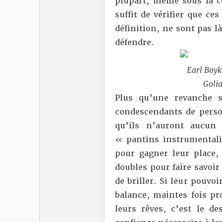
plupart, même sous la c
suffit de vérifier que ce
définition, ne sont pas l
défendre.
Earl Boyk
Goli
Plus qu’une revanche 
condescendants de perso
qu’ils n’auront aucun 
« pantins instrumentalis
pour gagner leur place,
doubles pour faire savoir
de briller. Si leur pouvo
balance, maintes fois pr
leurs rêves, c’est le de