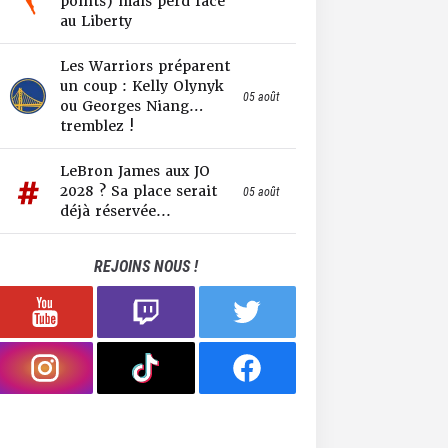
points) mais perd face
au Liberty
Les Warriors préparent
un coup : Kelly Olynyk
05 août
ou Georges Niang…
tremblez !
LeBron James aux JO
2028 ? Sa place serait
05 août
déjà réservée...
REJOINS NOUS !