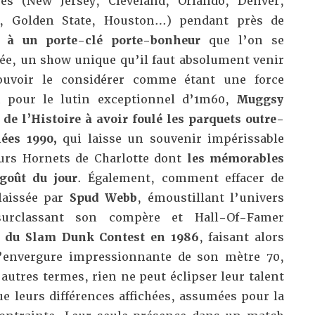
es (New Jersey, Cleveland, Orlando, Denver,
s, Golden State, Houston…) pendant près de
e à un porte-clé porte-bonheur
que l’on se
ée, un show unique qu’il faut absolument venir
ouvoir le considérer comme étant une force
 pour le lutin exceptionnel d’1m60,
Muggsy
 de l’Histoire à avoir foulé les parquets outre-
ées 1990,
qui laisse un souvenir impérissable
turs Hornets de Charlotte dont
les mémorables
goût du jour
. Également, comment effacer de
laissée par
Spud Webb
, émoustillant l’univers
urclassant son compère et Hall-Of-Famer
 du Slam Dunk Contest en 1986
, faisant alors
 l’envergure impressionnante de son mètre 70,
autres termes, rien ne peut éclipser leur talent
e leurs différences affichées, assumées pour la