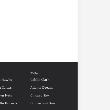
WNBA
a Hawks
Caitlin Clark
 Celtics
Atlanta Dream
yn Nets
Chicago Sky
tte Hornets
Connecticut Sun