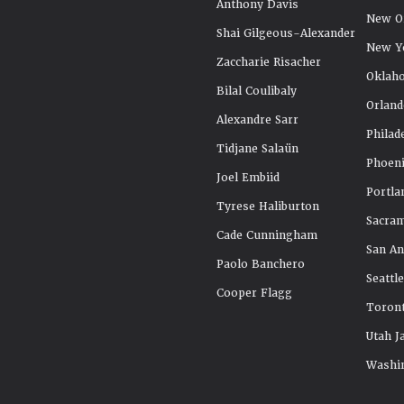
Anthony Davis
New Or
Shai Gilgeous-Alexander
New Y
Zaccharie Risacher
Oklah
Bilal Coulibaly
Orland
Alexandre Sarr
Philad
Tidjane Salaün
Phoeni
Joel Embiid
Portla
Tyrese Haliburton
Sacra
Cade Cunningham
San An
Paolo Banchero
Seattl
Cooper Flagg
Toront
Utah J
Washi