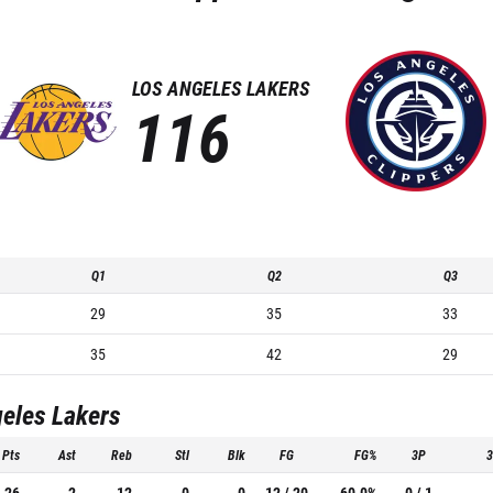
LOS ANGELES LAKERS
116
Q1
Q2
Q3
29
35
33
35
42
29
eles Lakers
Pts
Ast
Reb
Stl
Blk
FG
FG%
3P
26
2
12
0
0
12 / 20
60.0%
0 / 1