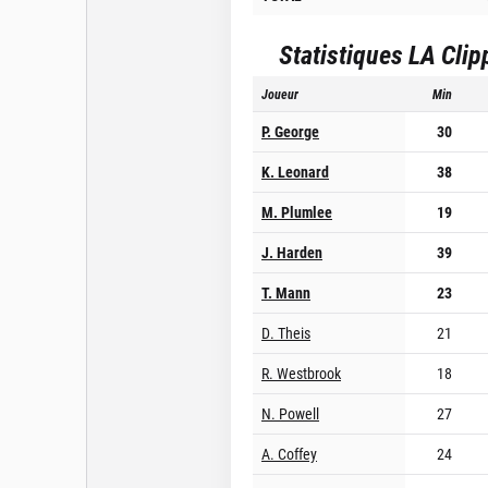
Statistiques
LA Clip
Joueur
Min
P. George
30
K. Leonard
38
M. Plumlee
19
J. Harden
39
T. Mann
23
D. Theis
21
R. Westbrook
18
N. Powell
27
A. Coffey
24