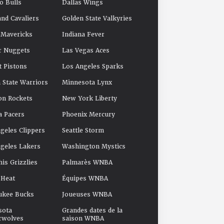
o Bulls
Dallas Wings
and Cavaliers
Golden State Valkyries
 Mavericks
Indiana Fever
r Nuggets
Las Vegas Aces
t Pistons
Los Angeles Sparks
 State Warriors
Minnesota Lynx
on Rockets
New York Liberty
a Pacers
Phoenix Mercury
geles Clippers
Seattle Storm
geles Lakers
Washington Mystics
s Grizzlies
Palmarès WNBA
 Heat
Équipes WNBA
ukee Bucks
Joueuses WNBA
sota
Grandes dates de la
rwolves
saison WNBA