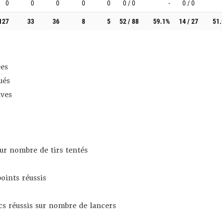
0
0
0
0
0
0 / 0
-
0 / 0
127
33
36
8
5
52 / 88
59.1%
14 / 27
51
es
ués
ives
sur nombre de tirs tentés
oints réussis
s réussis sur nombre de lancers