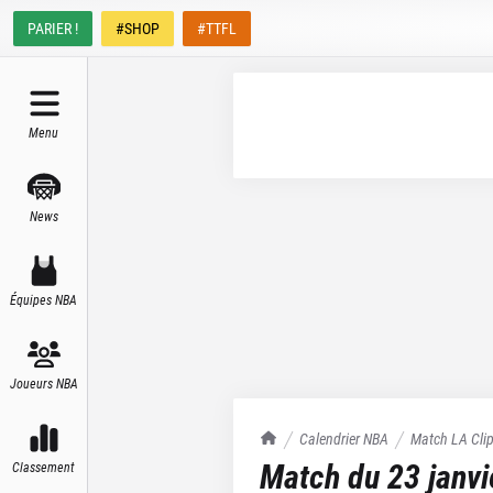
PARIER !
#SHOP
#TTFL
Menu
News
Équipes NBA
Joueurs NBA
TrashTalk Actu NBA
Calendrier NBA
Match
LA Cli
Match du
23 janv
Classement