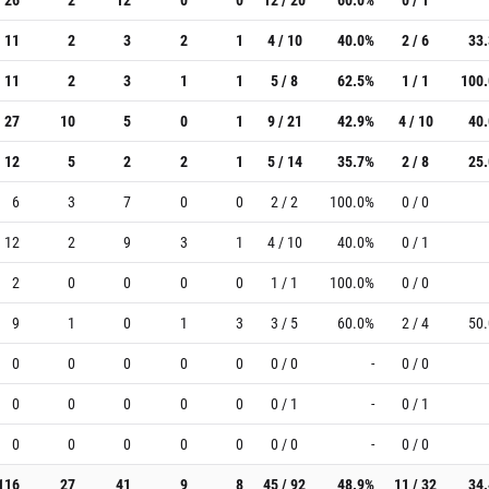
11
2
3
2
1
4 / 10
40.0%
2 / 6
33
11
2
3
1
1
5 / 8
62.5%
1 / 1
100
27
10
5
0
1
9 / 21
42.9%
4 / 10
40
12
5
2
2
1
5 / 14
35.7%
2 / 8
25
6
3
7
0
0
2 / 2
100.0%
0 / 0
12
2
9
3
1
4 / 10
40.0%
0 / 1
2
0
0
0
0
1 / 1
100.0%
0 / 0
9
1
0
1
3
3 / 5
60.0%
2 / 4
50
0
0
0
0
0
0 / 0
-
0 / 0
0
0
0
0
0
0 / 1
-
0 / 1
0
0
0
0
0
0 / 0
-
0 / 0
116
27
41
9
8
45 / 92
48.9%
11 / 32
34