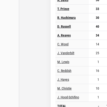
T. Prince
33
R. Hachimura
30
D. Russell
40
A. Reaves
34
C. Wood
14
J. Vanderbilt
25
M. Lewis
1
C. Reddish
16
J. Hayes
1
M. Christie
10
J. Hood-Schifino
1
TOTAL
-