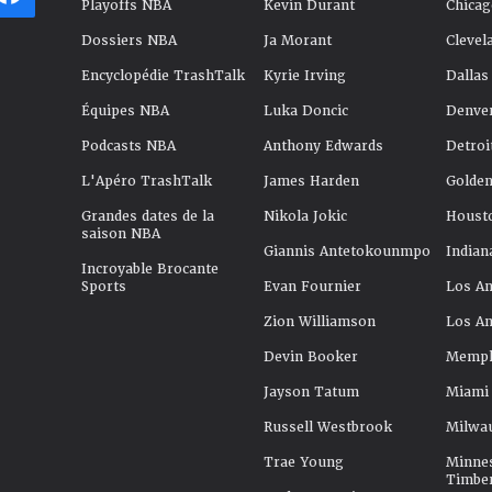
Playoffs NBA
Kevin Durant
Chicag
Dossiers NBA
Ja Morant
Clevel
Encyclopédie TrashTalk
Kyrie Irving
Dallas
Équipes NBA
Luka Doncic
Denve
Podcasts NBA
Anthony Edwards
Detroi
L'Apéro TrashTalk
James Harden
Golden
Grandes dates de la
Nikola Jokic
Houst
saison NBA
Giannis Antetokounmpo
Indian
Incroyable Brocante
Sports
Evan Fournier
Los An
Zion Williamson
Los An
Devin Booker
Memphi
Jayson Tatum
Miami
Russell Westbrook
Milwa
Trae Young
Minne
Timbe