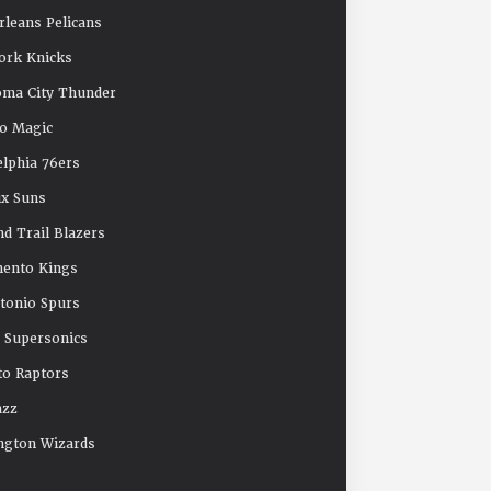
leans Pelicans
ork Knicks
oma City Thunder
o Magic
elphia 76ers
x Suns
nd Trail Blazers
mento Kings
tonio Spurs
e Supersonics
o Raptors
azz
ngton Wizards