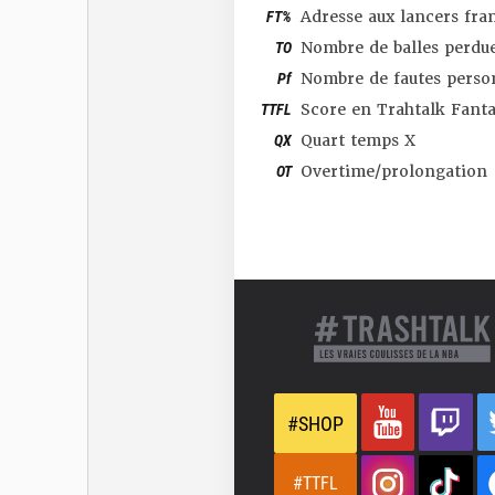
FT%
Adresse aux lancers fra
TO
Nombre de balles perdu
Pf
Nombre de fautes perso
TTFL
Score en Trahtalk Fant
QX
Quart temps X
OT
Overtime/prolongation
#SHOP
#TTFL