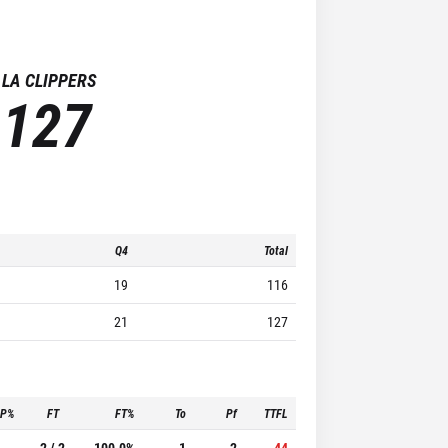
LA CLIPPERS
127
Q4
Total
19
116
21
127
3P%
FT
FT%
To
Pf
TTFL
-
2 / 2
100.0%
1
2
44