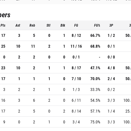
pers
Pts
Ast
Reb
Stl
Blk
FG
FG%
3P
17
3
5
0
1
8 / 12
66.7%
1 / 2
50
25
10
11
2
1
11 / 16
68.8%
0 / 1
0
2
2
0
0
0 / 1
-
0 / 0
23
10
2
1
1
8 / 17
47.1%
4 / 8
50
17
1
1
1
0
7 / 10
70.0%
2 / 4
50
3
2
2
1
0
1 / 3
33.3%
0 / 2
16
3
6
2
0
6 / 11
54.5%
3 / 3
100
17
2
5
0
2
8 / 14
57.1%
1 / 4
25
9
0
2
1
0
3 / 4
75.0%
3 / 3
100