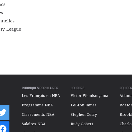
ncs
es
nnelles
asy League
RUBRIQUES POPULAIRES
JOUEURS
ÉQUIPES
Les Français en NBA
Victor Wembanyama
Atlant
Programme NBA
LeBron James
Boston
Classements NBA
Stephen Curry
Brookl
Salaires NBA
Rudy Gobert
Charlo