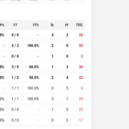
3P%
FT
FT%
To
Pf
TTFL
.0%
0 / 0
-
4
2
26
-
3 / 3
100.0%
2
0
55
-
0 / 0
-
1
0
2
.0%
3 / 5
60.0%
1
3
36
.0%
1 / 2
50.0%
2
4
22
-
1 / 1
100.0%
0
5
6
.0%
1 / 1
100.0%
3
1
29
.0%
0 / 0
-
1
0
25
.0%
0 / 0
-
0
2
17