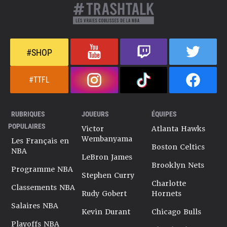
permettre de continuer sa progression et de s’imposer
comme un élément majeur du Mimai Heat d’Erik
Spoelstra en compagnie de Bam Adebayo, Andrew
Wiggins et Tyler Herro.
Dernière mise à jour le 24 septembre 2025
#SHOP
#TTFL
RUBRIQUES
JOUEURS
ÉQUIPES
POPULAIRES
Victor
Atlanta Hawks
Wembanyama
Les Français en
Boston Celtics
NBA
LeBron James
Brooklyn Nets
Programme NBA
Stephen Curry
Charlotte
Classements NBA
Rudy Gobert
Hornets
Salaires NBA
Kevin Durant
Chicago Bulls
Playoffs NBA