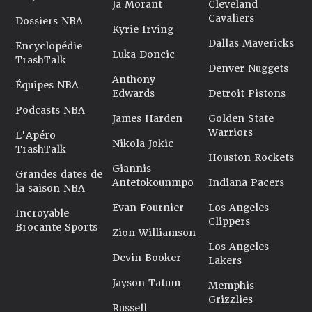
Ja Morant
Cleveland
Cavaliers
Dossiers NBA
Kyrie Irving
Dallas Mavericks
Encyclopédie
Luka Doncic
TrashTalk
Denver Nuggets
Anthony
Équipes NBA
Edwards
Detroit Pistons
Podcasts NBA
James Harden
Golden State
Warriors
L'Apéro
Nikola Jokic
TrashTalk
Houston Rockets
Giannis
Grandes dates de
Antetokounmpo
Indiana Pacers
la saison NBA
Evan Fournier
Los Angeles
Incroyable
Clippers
Brocante Sports
Zion Williamson
Los Angeles
Devin Booker
Lakers
Jayson Tatum
Memphis
Grizzlies
Russell