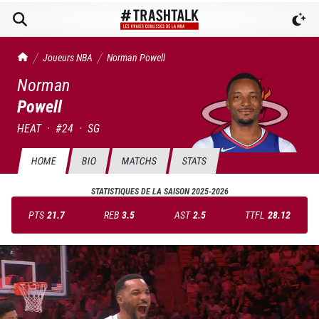
TrashTalk Actu NBA
Joueurs NBA
Norman
Powell
Norman
Powell
HEAT
·
#
24
·
SG
HOME
BIO
MATCHS
STATS
STATISTIQUES DE LA SAISON
2025-2026
PTS
21.7
REB
3.5
AST
2.5
TTFL
28.12