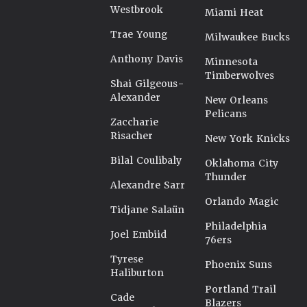
Westbrook
Miami Heat
Trae Young
Milwaukee Bucks
Anthony Davis
Minnesota
Timberwolves
Shai Gilgeous-
Alexander
New Orleans
Pelicans
Zaccharie
Risacher
New York Knicks
Bilal Coulibaly
Oklahoma City
Thunder
Alexandre Sarr
Orlando Magic
Tidjane Salaün
Philadelphia
Joel Embiid
76ers
Tyrese
Phoenix Suns
Haliburton
Portland Trail
Cade
Blazers