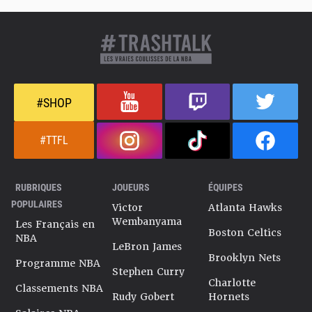
#SHOP
#TTFL
RUBRIQUES
JOUEURS
ÉQUIPES
POPULAIRES
Victor
Atlanta Hawks
Wembanyama
Les Français en
Boston Celtics
NBA
LeBron James
Brooklyn Nets
Programme NBA
Stephen Curry
Charlotte
Classements NBA
Rudy Gobert
Hornets