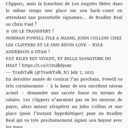
Clippers, mais la franchise de Los Angeles libère dans
le même temps une place sur son back-court en
attendant une potentielle signature… de Bradley Beal
ou Chris Paul ?
🚨 OH LE TRANSFERT !
NORMAN POWELL FILE A MIAMI, JOHN COLLINS CHEZ
LES CLIPPERS ET LE DUO KEVIN LOVE – KYLE
ANDERSON A UTAH !
PAT RILEY EST VIVANT, ET BELLE SIGNATURE DU
HEAT !
https://t.co/CG5dkbjoxz
— TrashTalk (@TrashTalk_fr)
July 7, 2025
En dernière année de contrat l’an prochain, Powell va
très certainement – à la lueur de son excellent niveau
actuel – demander une sacrée liasse en termes de
salaire. Les Clippers n’auraient pas eu les moyens de
payer, alors autant récupérer un John Collins et une
place (pour l’instant hypothétique) pour un Bradley
Beal qui va très prochainement signer son buyout avec
les Suns.