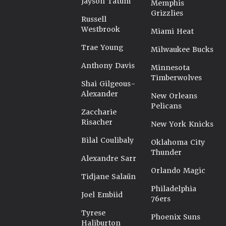
Jayson Tatum
Memphis
Grizzlies
Russell
Westbrook
Miami Heat
Trae Young
Milwaukee Bucks
Anthony Davis
Minnesota
Timberwolves
Shai Gilgeous-
Alexander
New Orleans
Pelicans
Zaccharie
Risacher
New York Knicks
Bilal Coulibaly
Oklahoma City
Thunder
Alexandre Sarr
Orlando Magic
Tidjane Salaün
Philadelphia
Joel Embiid
76ers
Tyrese
Phoenix Suns
Haliburton