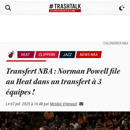
CALENDRIER NBA
HEAT
CLIPPERS
JAZZ
NEWS NBA
RUMEURS & TRADES
Transfert NBA : Norman Powell file
au Heat dans un transfert à 3
équipes !
Le
07 juil. 2025 à 16:48
par
Nicolas Vrignaud