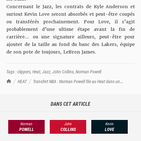
Concernant le Jazz, les contrats de Kyle Anderson et
surtout Kevin Love seront absorbés et peut-être coupés
ou transférés prochainement. Pour Love, il s’agit
probablement d’une ultime étape avant la fin de
carrière… ou une signature ailleurs, peut-être pour
ajouter de la taille au fond du banc des Lakers, équipe
de son pote de toujours, LeBron James.
Tags :
clippers
,
Heat
,
Jazz
,
John Collins
,
Norman Powell
TrashTalk Actu NBA
HEAT
Transfert NBA : Norman Powell file au Heat dans un
transfert à 3 équipes !
DANS CET ARTICLE
Norman
John
Kevin
POWELL
COLLINS
LOVE