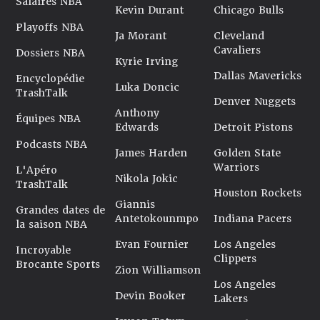
Salaires NBA
Kevin Durant
Chicago Bulls
Playoffs NBA
Ja Morant
Cleveland
Cavaliers
Dossiers NBA
Kyrie Irving
Dallas Mavericks
Encyclopédie
Luka Doncic
TrashTalk
Denver Nuggets
Anthony
Équipes NBA
Edwards
Detroit Pistons
Podcasts NBA
James Harden
Golden State
Warriors
L'Apéro
Nikola Jokic
TrashTalk
Houston Rockets
Giannis
Grandes dates de
Antetokounmpo
Indiana Pacers
la saison NBA
Evan Fournier
Los Angeles
Incroyable
Clippers
Brocante Sports
Zion Williamson
Los Angeles
Devin Booker
Lakers