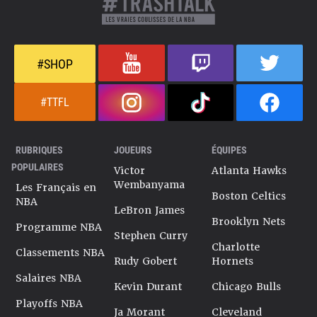
#SHOP
#TTFL
RUBRIQUES
JOUEURS
ÉQUIPES
POPULAIRES
Victor
Atlanta Hawks
Wembanyama
Les Français en
Boston Celtics
NBA
LeBron James
Brooklyn Nets
Programme NBA
Stephen Curry
Charlotte
Classements NBA
Rudy Gobert
Hornets
Salaires NBA
Kevin Durant
Chicago Bulls
Playoffs NBA
Ja Morant
Cleveland