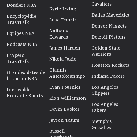
Cavaliers
Dossiers NBA
Kyrie Irving
Dallas Mavericks
Encyclopédie
Luka Doncic
TrashTalk
Denver Nuggets
Anthony
Équipes NBA
Edwards
Detroit Pistons
Podcasts NBA
James Harden
Golden State
Warriors
L'Apéro
Nikola Jokic
TrashTalk
Houston Rockets
Giannis
Grandes dates de
Antetokounmpo
Indiana Pacers
la saison NBA
Evan Fournier
Los Angeles
Incroyable
Clippers
Brocante Sports
Zion Williamson
Los Angeles
Devin Booker
Lakers
Jayson Tatum
Memphis
Grizzlies
Russell