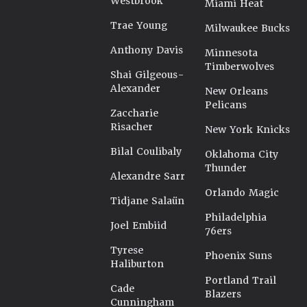
Westbrook
Miami Heat
Trae Young
Milwaukee Bucks
Anthony Davis
Minnesota
Timberwolves
Shai Gilgeous-
Alexander
New Orleans
Pelicans
Zaccharie
Risacher
New York Knicks
Bilal Coulibaly
Oklahoma City
Thunder
Alexandre Sarr
Orlando Magic
Tidjane Salaün
Philadelphia
Joel Embiid
76ers
Tyrese
Phoenix Suns
Haliburton
Portland Trail
Cade
Blazers
Cunningham