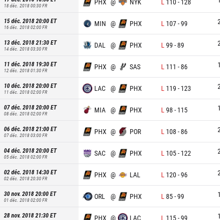
PHX
@
NYK
L
110
-
128
18 déc. 2018 00:30
FR
15 déc. 2018 20:00
ET
MIN
@
PHX
L
107
-
99
16 déc. 2018 02:00
FR
13 déc. 2018 21:30
ET
DAL
@
PHX
L
99
-
89
14 déc. 2018 03:30
FR
11 déc. 2018 19:30
ET
PHX
@
SAS
L
111
-
86
12 déc. 2018 01:30
FR
10 déc. 2018 20:00
ET
LAC
@
PHX
L
119
-
123
11 déc. 2018 02:00
FR
07 déc. 2018 20:00
ET
MIA
@
PHX
L
98
-
115
08 déc. 2018 02:00
FR
06 déc. 2018 21:00
ET
PHX
@
POR
L
108
-
86
07 déc. 2018 03:00
FR
04 déc. 2018 20:00
ET
SAC
@
PHX
L
105
-
122
05 déc. 2018 02:00
FR
02 déc. 2018 14:30
ET
PHX
@
LAL
L
120
-
96
02 déc. 2018 20:30
FR
30 nov. 2018 20:00
ET
ORL
@
PHX
L
85
-
99
01 déc. 2018 02:00
FR
28 nov. 2018 21:30
ET
PHX
@
LAC
L
115
-
99