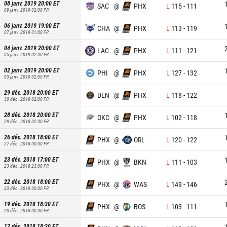
08 janv. 2019 20:00
ET
SAC
@
PHX
L
115
-
111
09 janv. 2019 02:00
FR
06 janv. 2019 19:00
ET
CHA
@
PHX
L
113
-
119
07 janv. 2019 01:00
FR
04 janv. 2019 20:00
ET
LAC
@
PHX
L
111
-
121
05 janv. 2019 02:00
FR
02 janv. 2019 20:00
ET
PHI
@
PHX
L
127
-
132
03 janv. 2019 02:00
FR
29 déc. 2018 20:00
ET
DEN
@
PHX
L
118
-
122
30 déc. 2018 02:00
FR
28 déc. 2018 20:00
ET
OKC
@
PHX
L
102
-
118
29 déc. 2018 02:00
FR
26 déc. 2018 18:00
ET
PHX
@
ORL
L
120
-
122
27 déc. 2018 00:00
FR
23 déc. 2018 17:00
ET
PHX
@
BKN
L
111
-
103
23 déc. 2018 23:00
FR
22 déc. 2018 18:00
ET
PHX
@
WAS
L
149
-
146
23 déc. 2018 00:00
FR
19 déc. 2018 18:30
ET
PHX
@
BOS
L
103
-
111
20 déc. 2018 00:30
FR
17 déc. 2018 18:30
ET