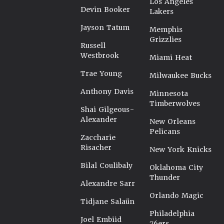
Los Angeles
Devin Booker
Lakers
Jayson Tatum
Memphis
Grizzlies
Russell
Westbrook
Miami Heat
Trae Young
Milwaukee Bucks
Anthony Davis
Minnesota
Timberwolves
Shai Gilgeous-
Alexander
New Orleans
Pelicans
Zaccharie
Risacher
New York Knicks
Bilal Coulibaly
Oklahoma City
Thunder
Alexandre Sarr
Orlando Magic
Tidjane Salaün
Philadelphia
Joel Embiid
76ers