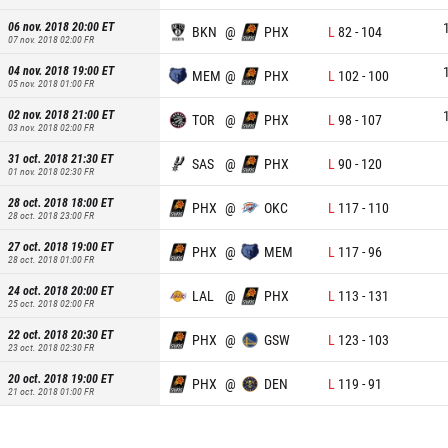
06 nov. 2018 20:00
ET
BKN
@
PHX
L
82
-
104
07 nov. 2018 02:00
FR
04 nov. 2018 19:00
ET
MEM
@
PHX
L
102
-
100
05 nov. 2018 01:00
FR
02 nov. 2018 21:00
ET
TOR
@
PHX
L
98
-
107
03 nov. 2018 02:00
FR
31 oct. 2018 21:30
ET
SAS
@
PHX
L
90
-
120
01 nov. 2018 02:30
FR
28 oct. 2018 18:00
ET
PHX
@
OKC
L
117
-
110
28 oct. 2018 23:00
FR
27 oct. 2018 19:00
ET
PHX
@
MEM
L
117
-
96
28 oct. 2018 01:00
FR
24 oct. 2018 20:00
ET
LAL
@
PHX
L
113
-
131
25 oct. 2018 02:00
FR
22 oct. 2018 20:30
ET
PHX
@
GSW
L
123
-
103
23 oct. 2018 02:30
FR
20 oct. 2018 19:00
ET
PHX
@
DEN
L
119
-
91
21 oct. 2018 01:00
FR