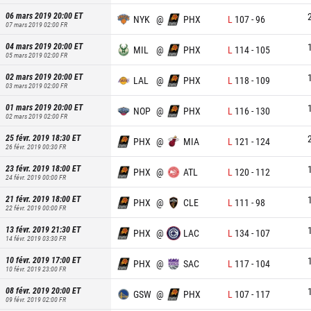
06 mars 2019 20:00
ET
NYK
@
PHX
L
107
-
96
07 mars 2019 02:00
FR
04 mars 2019 20:00
ET
MIL
@
PHX
L
114
-
105
05 mars 2019 02:00
FR
02 mars 2019 20:00
ET
LAL
@
PHX
L
118
-
109
03 mars 2019 02:00
FR
01 mars 2019 20:00
ET
NOP
@
PHX
L
116
-
130
02 mars 2019 02:00
FR
25 févr. 2019 18:30
ET
PHX
@
MIA
L
121
-
124
26 févr. 2019 00:30
FR
23 févr. 2019 18:00
ET
PHX
@
ATL
L
120
-
112
24 févr. 2019 00:00
FR
21 févr. 2019 18:00
ET
PHX
@
CLE
L
111
-
98
22 févr. 2019 00:00
FR
13 févr. 2019 21:30
ET
PHX
@
LAC
L
134
-
107
14 févr. 2019 03:30
FR
10 févr. 2019 17:00
ET
PHX
@
SAC
L
117
-
104
10 févr. 2019 23:00
FR
08 févr. 2019 20:00
ET
GSW
@
PHX
L
107
-
117
09 févr. 2019 02:00
FR