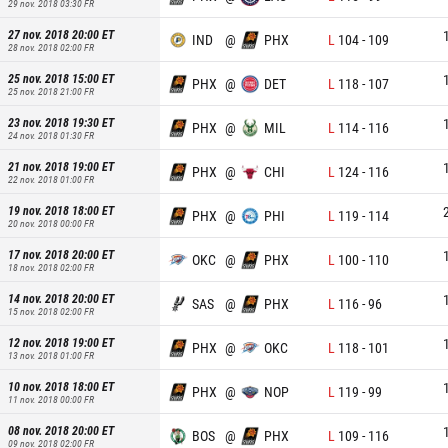
29 nov. 2018 03:30
FR
27 nov. 2018 20:00
ET
IND
@
PHX
L
104
-
109
28 nov. 2018 02:00
FR
25 nov. 2018 15:00
ET
PHX
@
DET
L
118
-
107
25 nov. 2018 21:00
FR
23 nov. 2018 19:30
ET
PHX
@
MIL
L
114
-
116
24 nov. 2018 01:30
FR
21 nov. 2018 19:00
ET
PHX
@
CHI
L
124
-
116
22 nov. 2018 01:00
FR
19 nov. 2018 18:00
ET
PHX
@
PHI
L
119
-
114
20 nov. 2018 00:00
FR
17 nov. 2018 20:00
ET
OKC
@
PHX
L
100
-
110
18 nov. 2018 02:00
FR
14 nov. 2018 20:00
ET
SAS
@
PHX
L
116
-
96
15 nov. 2018 02:00
FR
12 nov. 2018 19:00
ET
PHX
@
OKC
L
118
-
101
13 nov. 2018 01:00
FR
10 nov. 2018 18:00
ET
PHX
@
NOP
L
119
-
99
11 nov. 2018 00:00
FR
08 nov. 2018 20:00
ET
BOS
@
PHX
L
109
-
116
09 nov. 2018 02:00
FR