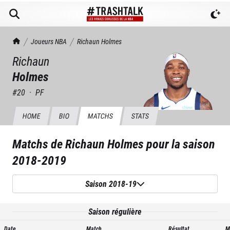
TrashTalk Actu NBA
Joueurs NBA
Richaun
Holmes
Richaun
Holmes
#
20
·
PF
HOME
BIO
MATCHS
STATS
Matchs de
Richaun Holmes
pour la saison
2018-2019
Saison 2018-19
Saison régulière
Date
Match
Résultat
M