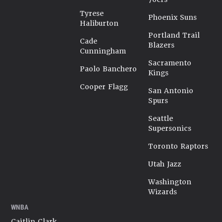
Tyrese
Phoenix Suns
Haliburton
Portland Trail
Cade
Blazers
Cunningham
Sacramento
Paolo Banchero
Kings
Cooper Flagg
San Antonio
Spurs
Seattle
Supersonics
Toronto Raptors
Utah Jazz
Washington
Wizards
WNBA
Caitlin Clark