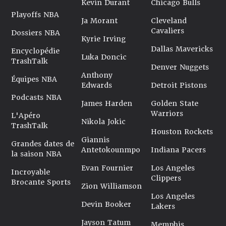
Kevin Durant
Chicago Bulls
Playoffs NBA
Ja Morant
Cleveland
Cavaliers
Dossiers NBA
Kyrie Irving
Dallas Mavericks
Encyclopédie
Luka Doncic
TrashTalk
Denver Nuggets
Anthony
Équipes NBA
Edwards
Detroit Pistons
Podcasts NBA
James Harden
Golden State
Warriors
L'Apéro
Nikola Jokic
TrashTalk
Houston Rockets
Giannis
Grandes dates de
Antetokounmpo
Indiana Pacers
la saison NBA
Evan Fournier
Los Angeles
Incroyable
Clippers
Brocante Sports
Zion Williamson
Los Angeles
Devin Booker
Lakers
Jayson Tatum
Memphis