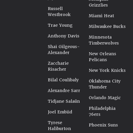
Grizzlies
Russell
Westbrook
Miami Heat
Trae Young
Milwaukee Bucks
Anthony Davis
Minnesota
Timberwolves
Shai Gilgeous-
Alexander
New Orleans
Pelicans
Zaccharie
Risacher
New York Knicks
Bilal Coulibaly
Oklahoma City
Thunder
Alexandre Sarr
Orlando Magic
Tidjane Salaün
Philadelphia
Joel Embiid
76ers
Tyrese
Phoenix Suns
Haliburton