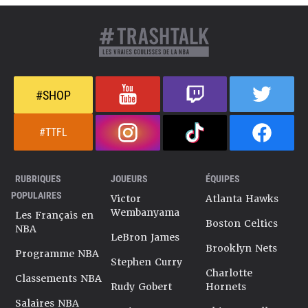
#SHOP
#TTFL
RUBRIQUES
JOUEURS
ÉQUIPES
POPULAIRES
Victor
Atlanta Hawks
Wembanyama
Les Français en
Boston Celtics
NBA
LeBron James
Brooklyn Nets
Programme NBA
Stephen Curry
Charlotte
Classements NBA
Rudy Gobert
Hornets
Salaires NBA