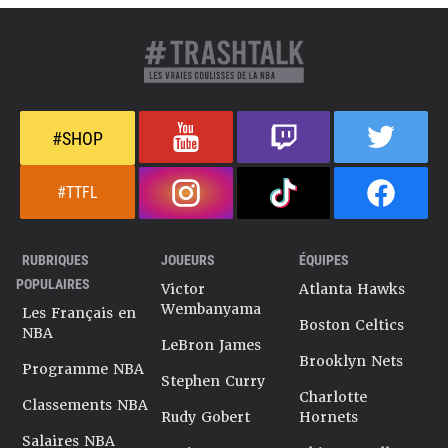
#SHOP
#TTFL
RUBRIQUES
JOUEURS
ÉQUIPES
POPULAIRES
Victor
Atlanta Hawks
Wembanyama
Les Français en
Boston Celtics
NBA
LeBron James
Brooklyn Nets
Programme NBA
Stephen Curry
Charlotte
Classements NBA
Rudy Gobert
Hornets
Salaires NBA