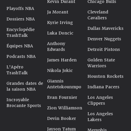
Kevin Durant
Chicago Bulls
Playoffs NBA
Ja Morant
Cleveland
Cavaliers
Dossiers NBA
Kyrie Irving
Dallas Mavericks
Encyclopédie
Luka Doncic
TrashTalk
Denver Nuggets
Anthony
Équipes NBA
Edwards
Detroit Pistons
Podcasts NBA
James Harden
Golden State
Warriors
L'Apéro
Nikola Jokic
TrashTalk
Houston Rockets
Giannis
Grandes dates de
Antetokounmpo
Indiana Pacers
la saison NBA
Evan Fournier
Los Angeles
Incroyable
Clippers
Brocante Sports
Zion Williamson
Los Angeles
Devin Booker
Lakers
Jayson Tatum
Memphis