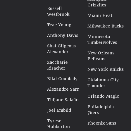
Grizzlies
Russell
Westbrook
Miami Heat
Trae Young
Milwaukee Bucks
Anthony Davis
Minnesota
Timberwolves
Shai Gilgeous-
Alexander
New Orleans
Pelicans
Zaccharie
Risacher
New York Knicks
Bilal Coulibaly
Oklahoma City
Thunder
Alexandre Sarr
Orlando Magic
Tidjane Salaün
Philadelphia
Joel Embiid
76ers
Tyrese
Phoenix Suns
Haliburton