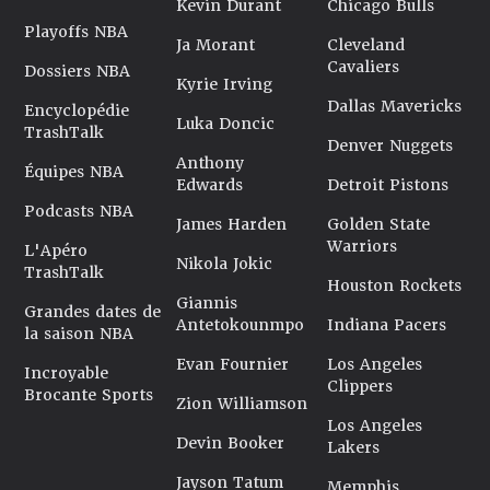
Kevin Durant
Chicago Bulls
Playoffs NBA
Ja Morant
Cleveland
Cavaliers
Dossiers NBA
Kyrie Irving
Dallas Mavericks
Encyclopédie
Luka Doncic
TrashTalk
Denver Nuggets
Anthony
Équipes NBA
Edwards
Detroit Pistons
Podcasts NBA
James Harden
Golden State
Warriors
L'Apéro
Nikola Jokic
TrashTalk
Houston Rockets
Giannis
Grandes dates de
Antetokounmpo
Indiana Pacers
la saison NBA
Evan Fournier
Los Angeles
Incroyable
Clippers
Brocante Sports
Zion Williamson
Los Angeles
Devin Booker
Lakers
Jayson Tatum
Memphis