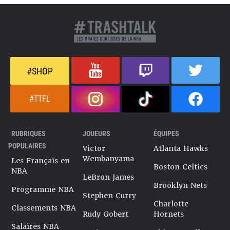
#SHOP
#TTFL
RUBRIQUES
JOUEURS
ÉQUIPES
POPULAIRES
Victor
Atlanta Hawks
Wembanyama
Les Français en
Boston Celtics
NBA
LeBron James
Brooklyn Nets
Programme NBA
Stephen Curry
Charlotte
Classements NBA
Rudy Gobert
Hornets
Salaires NBA