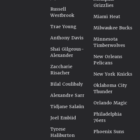
Grizzlies
Russell
Westbrook
Miami Heat
Trae Young
Milwaukee Bucks
Anthony Davis
Minnesota
Timberwolves
Shai Gilgeous-
Alexander
New Orleans
Pelicans
Zaccharie
Risacher
New York Knicks
Bilal Coulibaly
Oklahoma City
Thunder
Alexandre Sarr
Orlando Magic
Tidjane Salaün
Philadelphia
Joel Embiid
76ers
Tyrese
Phoenix Suns
Haliburton