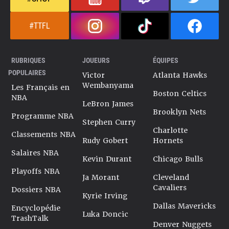
#TTFL
RUBRIQUES
JOUEURS
ÉQUIPES
POPULAIRES
Victor
Atlanta Hawks
Wembanyama
Les Français en
Boston Celtics
NBA
LeBron James
Brooklyn Nets
Programme NBA
Stephen Curry
Charlotte
Classements NBA
Rudy Gobert
Hornets
Salaires NBA
Kevin Durant
Chicago Bulls
Playoffs NBA
Ja Morant
Cleveland
Cavaliers
Dossiers NBA
Kyrie Irving
Dallas Mavericks
Encyclopédie
Luka Doncic
TrashTalk
Denver Nuggets