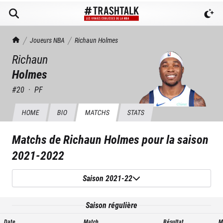
TrashTalk Actu NBA
Joueurs NBA
Richaun
Holmes
Richaun
Holmes
#
20
·
PF
HOME
BIO
MATCHS
STATS
Matchs de
Richaun Holmes
pour la saison
2021-2022
Saison 2021-22
Saison régulière
Date
Match
Résultat
M