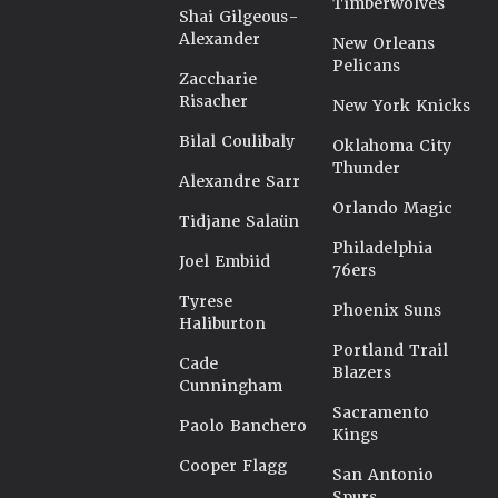
Timberwolves
Shai Gilgeous-
Alexander
New Orleans
Pelicans
Zaccharie
Risacher
New York Knicks
Bilal Coulibaly
Oklahoma City
Thunder
Alexandre Sarr
Orlando Magic
Tidjane Salaün
Philadelphia
Joel Embiid
76ers
Tyrese
Phoenix Suns
Haliburton
Portland Trail
Cade
Blazers
Cunningham
Sacramento
Paolo Banchero
Kings
Cooper Flagg
San Antonio
Spurs