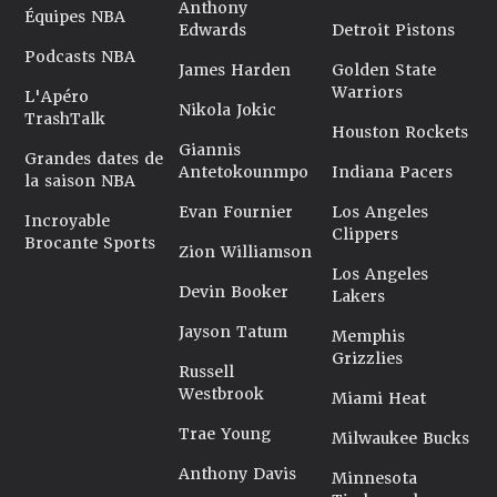
Anthony
Équipes NBA
Edwards
Detroit Pistons
Podcasts NBA
James Harden
Golden State
Warriors
L'Apéro
Nikola Jokic
TrashTalk
Houston Rockets
Giannis
Grandes dates de
Antetokounmpo
Indiana Pacers
la saison NBA
Evan Fournier
Los Angeles
Incroyable
Clippers
Brocante Sports
Zion Williamson
Los Angeles
Devin Booker
Lakers
Jayson Tatum
Memphis
Grizzlies
Russell
Westbrook
Miami Heat
Trae Young
Milwaukee Bucks
Anthony Davis
Minnesota