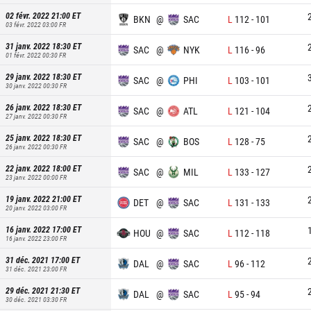
02 févr. 2022 21:00
ET
BKN
@
SAC
L
112
-
101
03 févr. 2022 03:00
FR
31 janv. 2022 18:30
ET
SAC
@
NYK
L
116
-
96
01 févr. 2022 00:30
FR
29 janv. 2022 18:30
ET
SAC
@
PHI
L
103
-
101
30 janv. 2022 00:30
FR
26 janv. 2022 18:30
ET
SAC
@
ATL
L
121
-
104
27 janv. 2022 00:30
FR
25 janv. 2022 18:30
ET
SAC
@
BOS
L
128
-
75
26 janv. 2022 00:30
FR
22 janv. 2022 18:00
ET
SAC
@
MIL
L
133
-
127
23 janv. 2022 00:00
FR
19 janv. 2022 21:00
ET
DET
@
SAC
L
131
-
133
20 janv. 2022 03:00
FR
16 janv. 2022 17:00
ET
HOU
@
SAC
L
112
-
118
16 janv. 2022 23:00
FR
31 déc. 2021 17:00
ET
DAL
@
SAC
L
96
-
112
31 déc. 2021 23:00
FR
29 déc. 2021 21:30
ET
DAL
@
SAC
L
95
-
94
30 déc. 2021 03:30
FR