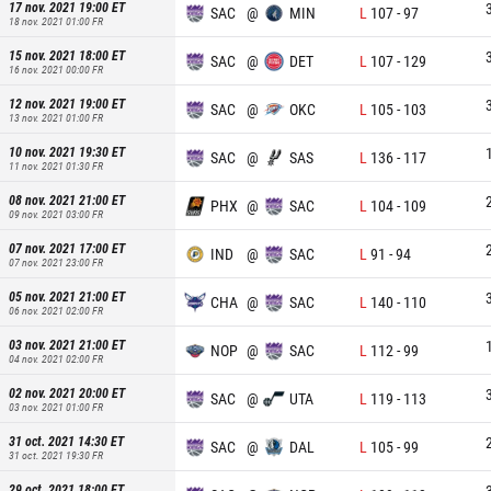
17 nov. 2021 19:00
ET
SAC
@
MIN
L
107
-
97
18 nov. 2021 01:00
FR
15 nov. 2021 18:00
ET
SAC
@
DET
L
107
-
129
16 nov. 2021 00:00
FR
12 nov. 2021 19:00
ET
SAC
@
OKC
L
105
-
103
13 nov. 2021 01:00
FR
10 nov. 2021 19:30
ET
SAC
@
SAS
L
136
-
117
11 nov. 2021 01:30
FR
08 nov. 2021 21:00
ET
PHX
@
SAC
L
104
-
109
09 nov. 2021 03:00
FR
07 nov. 2021 17:00
ET
IND
@
SAC
L
91
-
94
07 nov. 2021 23:00
FR
05 nov. 2021 21:00
ET
CHA
@
SAC
L
140
-
110
06 nov. 2021 02:00
FR
03 nov. 2021 21:00
ET
NOP
@
SAC
L
112
-
99
04 nov. 2021 02:00
FR
02 nov. 2021 20:00
ET
SAC
@
UTA
L
119
-
113
03 nov. 2021 01:00
FR
31 oct. 2021 14:30
ET
SAC
@
DAL
L
105
-
99
31 oct. 2021 19:30
FR
29 oct. 2021 18:00
ET