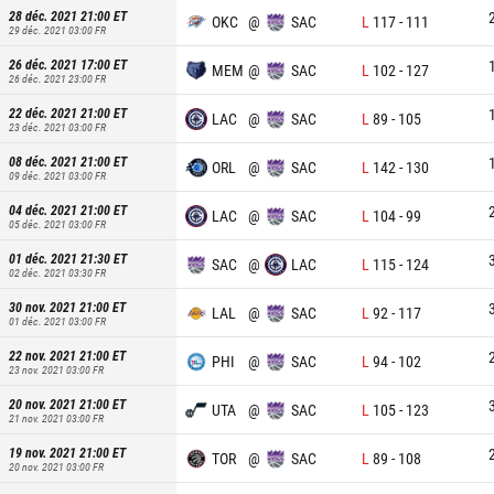
28 déc. 2021 21:00
ET
OKC
@
SAC
L
117
-
111
29 déc. 2021 03:00
FR
26 déc. 2021 17:00
ET
MEM
@
SAC
L
102
-
127
26 déc. 2021 23:00
FR
22 déc. 2021 21:00
ET
LAC
@
SAC
L
89
-
105
23 déc. 2021 03:00
FR
08 déc. 2021 21:00
ET
ORL
@
SAC
L
142
-
130
09 déc. 2021 03:00
FR
04 déc. 2021 21:00
ET
LAC
@
SAC
L
104
-
99
05 déc. 2021 03:00
FR
01 déc. 2021 21:30
ET
SAC
@
LAC
L
115
-
124
02 déc. 2021 03:30
FR
30 nov. 2021 21:00
ET
LAL
@
SAC
L
92
-
117
01 déc. 2021 03:00
FR
22 nov. 2021 21:00
ET
PHI
@
SAC
L
94
-
102
23 nov. 2021 03:00
FR
20 nov. 2021 21:00
ET
UTA
@
SAC
L
105
-
123
21 nov. 2021 03:00
FR
19 nov. 2021 21:00
ET
TOR
@
SAC
L
89
-
108
20 nov. 2021 03:00
FR