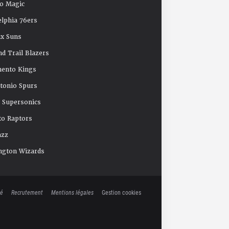
o Magic
elphia 76ers
x Suns
nd Trail Blazers
mento Kings
tonio Spurs
e Supersonics
o Raptors
azz
ngton Wizards
té
Recrutement
Mentions légales
Gestion cookies