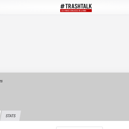
es
STATS