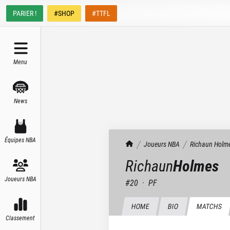
PARIER !
#SHOP
#TTFL
Menu
News
Équipes NBA
TrashTalk Actu NBA
Joueurs NBA
Richaun
Holm
Richaun
Holmes
Joueurs NBA
#
20
·
PF
HOME
BIO
MATCHS
Classement