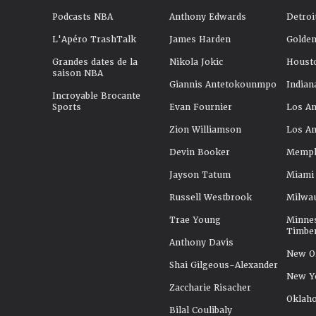
Podcasts NBA
Anthony Edwards
Detroi
L'Apéro TrashTalk
James Harden
Golden
Grandes dates de la
Nikola Jokic
Houst
saison NBA
Giannis Antetokounmpo
Indian
Incroyable Brocante
Sports
Evan Fournier
Los An
Zion Williamson
Los An
Devin Booker
Memphi
Jayson Tatum
Miami
Russell Westbrook
Milwa
Trae Young
Minne
Timbe
Anthony Davis
New Or
Shai Gilgeous-Alexander
New Y
Zaccharie Risacher
Oklah
Bilal Coulibaly