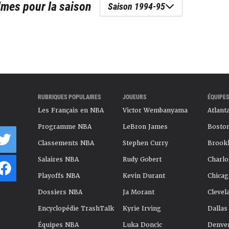
lmes
pour la saison
Saison 1994-95
RUBRIQUES POPULAIRES
JOUEURS
ÉQUIPES
Les Français en NBA
Victor Wembanyama
Atlant
Programme NBA
LeBron James
Boston
Classements NBA
Stephen Curry
Brookl
Salaires NBA
Rudy Gobert
Charlo
Playoffs NBA
Kevin Durant
Chicag
Dossiers NBA
Ja Morant
Clevel
Encyclopédie TrashTalk
Kyrie Irving
Dallas
Équipes NBA
Luka Doncic
Denve