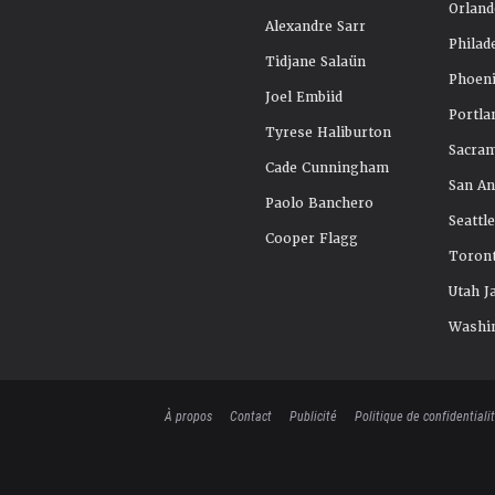
Orland
Alexandre Sarr
Philad
Tidjane Salaün
Phoeni
Joel Embiid
Portla
Tyrese Haliburton
Sacra
Cade Cunningham
San An
Paolo Banchero
Seattl
Cooper Flagg
Toront
Utah J
Washi
À propos
Contact
Publicité
Politique de confidentiali