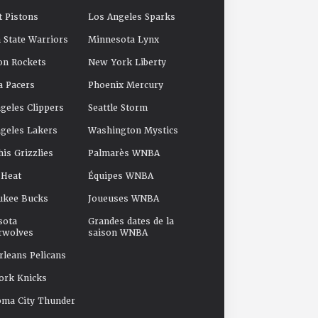
t Pistons
Los Angeles Sparks
 State Warriors
Minnesota Lynx
on Rockets
New York Liberty
a Pacers
Phoenix Mercury
geles Clippers
Seattle Storm
geles Lakers
Washington Mystics
s Grizzlies
Palmarès WNBA
 Heat
Équipes WNBA
ukee Bucks
Joueuses WNBA
sota
Grandes dates de la
rwolves
saison WNBA
leans Pelicans
ork Knicks
oma City Thunder