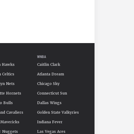
WNBA
a Hawks
Caitlin Clark
 Celtics
Atlanta Dream
yn Nets
Chicago Sky
tte Hornets
Connecticut Sun
o Bulls
Dallas Wings
and Cavaliers
Golden State Valkyries
 Mavericks
Indiana Fever
r Nuggets
Las Vegas Aces