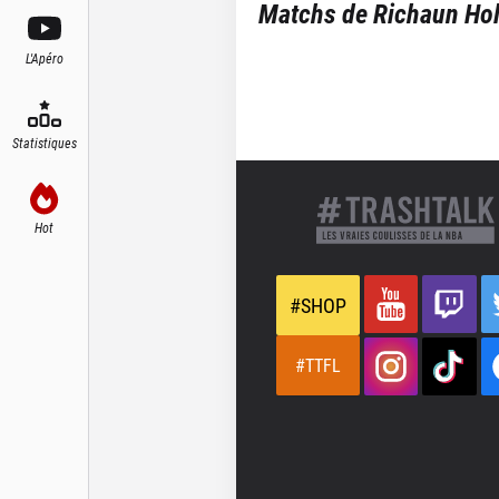
Matchs de
Richaun Ho
L'Apéro
Statistiques
Hot
#SHOP
#TTFL