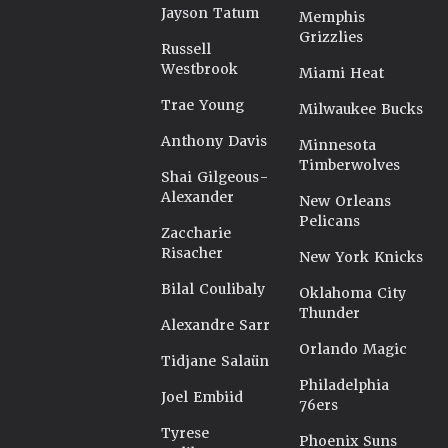
Jayson Tatum
Memphis
Grizzlies
Russell
Westbrook
Miami Heat
Trae Young
Milwaukee Bucks
Anthony Davis
Minnesota
Timberwolves
Shai Gilgeous-
Alexander
New Orleans
Pelicans
Zaccharie
Risacher
New York Knicks
Bilal Coulibaly
Oklahoma City
Thunder
Alexandre Sarr
Orlando Magic
Tidjane Salaün
Philadelphia
Joel Embiid
76ers
Tyrese
Phoenix Suns