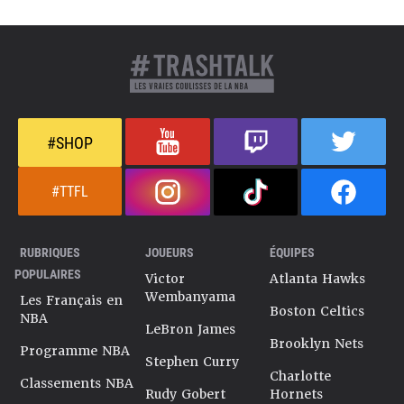
#SHOP
#TTFL
RUBRIQUES
JOUEURS
ÉQUIPES
POPULAIRES
Victor
Atlanta Hawks
Wembanyama
Les Français en
Boston Celtics
NBA
LeBron James
Brooklyn Nets
Programme NBA
Stephen Curry
Charlotte
Classements NBA
Rudy Gobert
Hornets