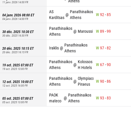
Athens
11 janv. 2026 14:00
FR
AS
Panathinaikos
@
W
92
-
85
04 janv. 2026 08:00
ET
Karditsas
Athens
04 janv. 2026 14:00
FR
Panathinaikos
@
Maroussi
W
89
-
99
30 déc. 2025 10:30
ET
Athens
30 déc. 2025 16:30
FR
Panathinaikos
Iraklis
@
W
97
-
82
20 déc. 2025 10:15
ET
Athens
20 déc. 2025 16:15
FR
Panathinaikos
Kolossos
@
W
67
-
90
19 oct. 2025 07:00
ET
Athens
H Hotels
19 oct. 2025 13:00
FR
Panathinaikos
Olympiacos
@
W
90
-
86
12 oct. 2025 10:00
ET
Athens
Piraeus
12 oct. 2025 16:00
FR
PAOK
Panathinaikos
@
W
93
-
83
05 oct. 2025 07:00
ET
mateco
Athens
05 oct. 2025 13:00
FR