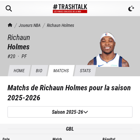
TrashTalk Actu NBA
Joueurs NBA
Richaun
Holmes
Richaun
Holmes
#
20
·
PF
HOME
BIO
MATCHS
STATS
Matchs de
Richaun Holmes
pour la saison
2025-2026
Saison 2025-26
GBL
Date
Match
Résultat