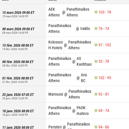
AEK
Panathinaikos
@
W
103
-
78
15 mars 2026 09:00
ET
Athens
Athens
15 mars 2026 14:00
FR
Panathinaikos
@
Iraklis
W
76
-
74
08 mars 2026 09:00
ET
Athens
08 mars 2026 14:00
FR
Kolossos
Panathinaikos
@
W
97
-
102
15 févr. 2026 08:00
ET
H Hotels
Athens
15 févr. 2026 14:00
FR
Panathinaikos
AS
@
W
53
-
78
08 févr. 2026 08:00
ET
Athens
Karditsas
08 févr. 2026 14:00
FR
Panathinaikos
Aris
@
W
102
-
95
01 févr. 2026 08:00
ET
Athens
BC
01 févr. 2026 14:00
FR
Panathinaikos
Maroussi
@
W
92
-
81
25 janv. 2026 07:45
ET
Athens
25 janv. 2026 13:45
FR
Panathinaikos
PAOK
@
W
69
-
74
18 janv. 2026 08:00
ET
Athens
mateco
18 janv. 2026 14:00
FR
Panathinaikos
Peristeri
@
W
94
-
86
11 janv. 2026 08:00
ET