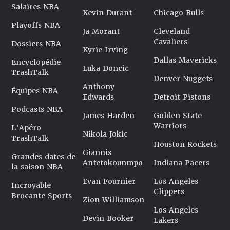
Salaires NBA
Kevin Durant
Chicago Bulls
Playoffs NBA
Ja Morant
Cleveland
Cavaliers
Dossiers NBA
Kyrie Irving
Dallas Mavericks
Encyclopédie
Luka Doncic
TrashTalk
Denver Nuggets
Anthony
Équipes NBA
Edwards
Detroit Pistons
Podcasts NBA
James Harden
Golden State
Warriors
L'Apéro
Nikola Jokic
TrashTalk
Houston Rockets
Giannis
Grandes dates de
Antetokounmpo
Indiana Pacers
la saison NBA
Evan Fournier
Los Angeles
Incroyable
Clippers
Brocante Sports
Zion Williamson
Los Angeles
Devin Booker
Lakers