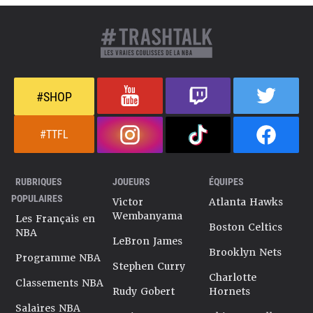
#SHOP
#TTFL
RUBRIQUES
JOUEURS
ÉQUIPES
POPULAIRES
Victor
Atlanta Hawks
Wembanyama
Les Français en
Boston Celtics
NBA
LeBron James
Brooklyn Nets
Programme NBA
Stephen Curry
Charlotte
Classements NBA
Rudy Gobert
Hornets
Salaires NBA