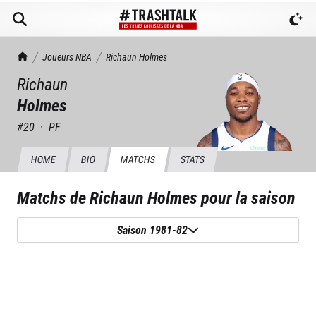
TrashTalk Actu NBA
Joueurs NBA
Richaun
Holmes
Richaun
Holmes
#
20
·
PF
HOME
BIO
MATCHS
STATS
Matchs de
Richaun Holmes
pour la saison
Saison 1981-82