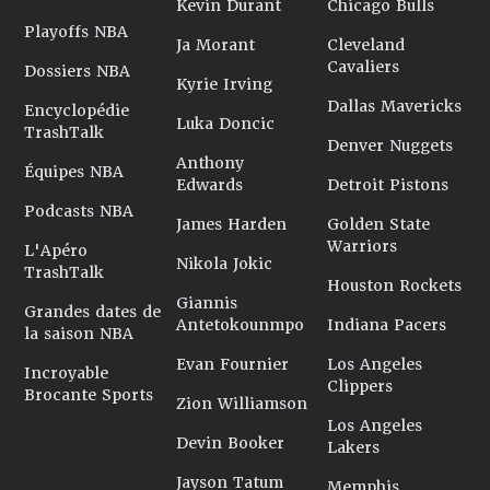
Kevin Durant
Chicago Bulls
Playoffs NBA
Ja Morant
Cleveland
Cavaliers
Dossiers NBA
Kyrie Irving
Dallas Mavericks
Encyclopédie
Luka Doncic
TrashTalk
Denver Nuggets
Anthony
Équipes NBA
Edwards
Detroit Pistons
Podcasts NBA
James Harden
Golden State
Warriors
L'Apéro
Nikola Jokic
TrashTalk
Houston Rockets
Giannis
Grandes dates de
Antetokounmpo
Indiana Pacers
la saison NBA
Evan Fournier
Los Angeles
Incroyable
Clippers
Brocante Sports
Zion Williamson
Los Angeles
Devin Booker
Lakers
Jayson Tatum
Memphis