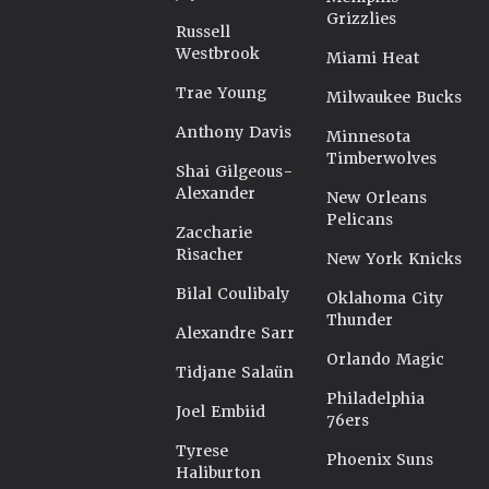
Grizzlies
Russell
Westbrook
Miami Heat
Trae Young
Milwaukee Bucks
Anthony Davis
Minnesota
Timberwolves
Shai Gilgeous-
Alexander
New Orleans
Pelicans
Zaccharie
Risacher
New York Knicks
Bilal Coulibaly
Oklahoma City
Thunder
Alexandre Sarr
Orlando Magic
Tidjane Salaün
Philadelphia
Joel Embiid
76ers
Tyrese
Phoenix Suns
Haliburton