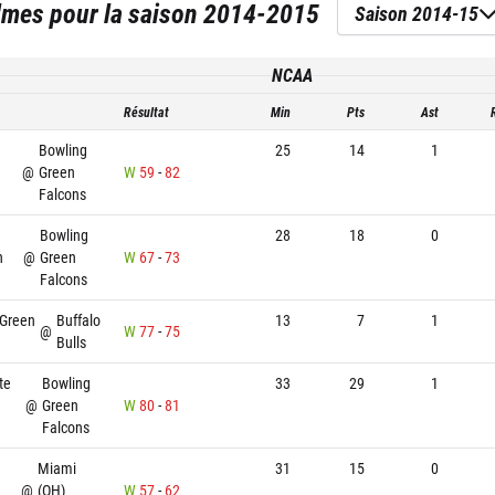
lmes
pour la saison
2014-2015
Saison 2014-15
NCAA
Résultat
Min
Pts
Ast
Bowling
25
14
1
@
Green
W
59
-
82
Falcons
Bowling
28
18
0
n
@
Green
W
67
-
73
Falcons
 Green
Buffalo
13
7
1
@
W
77
-
75
Bulls
te
Bowling
33
29
1
@
Green
W
80
-
81
Falcons
Miami
31
15
0
@
(OH)
W
57
-
62