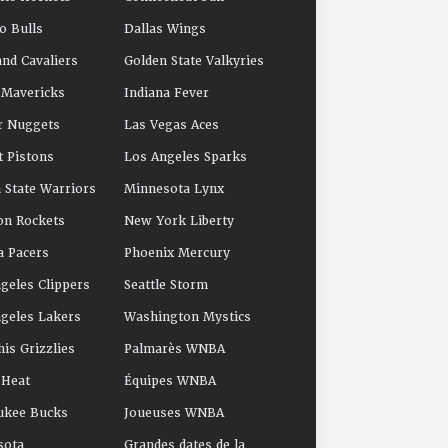
o Bulls
Dallas Wings
and Cavaliers
Golden State Valkyries
 Mavericks
Indiana Fever
r Nuggets
Las Vegas Aces
t Pistons
Los Angeles Sparks
 State Warriors
Minnesota Lynx
on Rockets
New York Liberty
a Pacers
Phoenix Mercury
geles Clippers
Seattle Storm
geles Lakers
Washington Mystics
s Grizzlies
Palmarès WNBA
 Heat
Équipes WNBA
ukee Bucks
Joueuses WNBA
sota
Grandes dates de la