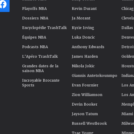
Playoffs NBA
Kevin Durant
Chicag
Dossiers NBA
Ja Morant
Clevel
Encyclopédie TrashTalk
Kyrie Irving
Dallas
Équipes NBA
Luka Doncic
Denve
Podcasts NBA
Anthony Edwards
Detroi
L'Apéro TrashTalk
James Harden
Golden
Grandes dates de la
Nikola Jokic
Houst
saison NBA
Giannis Antetokounmpo
Indian
Incroyable Brocante
Sports
Evan Fournier
Los An
Zion Williamson
Los An
Devin Booker
Memphi
Jayson Tatum
Miami
Russell Westbrook
Milwa
Trae Young
Minne