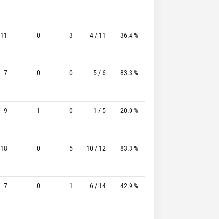
11
0
3
4 / 11
36.4 %
0 / 1
-
7
0
0
5 / 6
83.3 %
0 / 1
-
9
1
0
1 / 5
20.0 %
0 / 0
-
18
0
5
10 / 12
83.3 %
1 / 1
100.0%
7
0
1
6 / 14
42.9 %
0 / 1
-