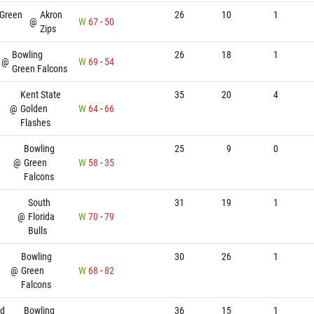
 Green
Akron
26
10
1
@
W
67
-
50
Zips
Bowling
26
18
1
@
W
69
-
54
Green Falcons
Kent State
35
20
4
@
Golden
W
64
-
66
Flashes
Bowling
25
9
0
@
Green
W
58
-
35
Falcons
South
31
19
1
@
Florida
W
70
-
79
Bulls
Bowling
30
26
1
@
Green
W
68
-
82
Falcons
nd
Bowling
36
15
1