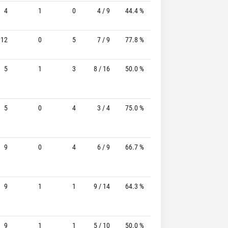
4
1
0
4 / 9
44.4 %
0 / 1
-
12
0
5
7 / 9
77.8 %
1 / 1
100.0%
5
1
3
8 / 16
50.0 %
2 / 3
66.7%
5
0
4
3 / 4
75.0 %
0 / 0
-
9
0
4
6 / 9
66.7 %
0 / 1
-
9
1
1
9 / 14
64.3 %
0 / 0
-
9
1
1
5 / 10
50.0 %
0 / 1
-