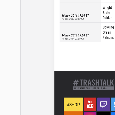
Wright
State
18 nov. 2014 17:00
ET
Raiders
18 nov. 2014 23:00
FR
Bowling
Green
14 nov. 2014 17:00
ET
Falcons
14 nov. 2014 23:00
FR
#SHOP