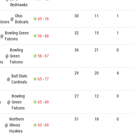
RedHawks
Ohio
30
11
1
@
W
65
-
76
alcons
Bobcats
Bowling Green
32
15
1
@
W
56
-
68
Falcons
Bowling
36
21
0
@
Green
W
56
-
67
ks
Falcons
29
20
4
Ball State
@
W
65
-
77
Cardinals
Bowling
27
12
0
n
@
Green
W
65
-
49
Falcons
Northern
31
18
0
@
Illinois
W
65
-
69
Huskies