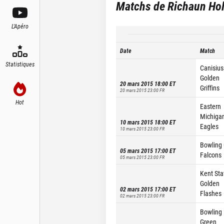
Matchs de
Richaun Ho
L'Apéro
Date
Match
Statistiques
Canisius
Golden
20 mars 2015 18:00
ET
Griffins
20 mars 2015 23:00
FR
Hot
Eastern
Michiga
10 mars 2015 18:00
ET
Eagles
10 mars 2015 23:00
FR
Bowling
05 mars 2015 17:00
ET
Falcons
05 mars 2015 23:00
FR
Kent Sta
Golden
02 mars 2015 17:00
ET
Flashes
02 mars 2015 23:00
FR
Bowling
Green