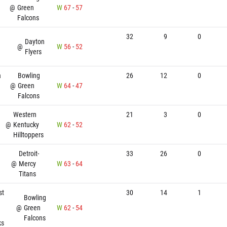
@
Green
W
67
-
57
Falcons
32
9
0
Dayton
@
W
56
-
52
Flyers
a
Bowling
26
12
0
@
Green
W
64
-
47
Falcons
Western
21
3
0
@
Kentucky
W
62
-
52
Hilltoppers
Detroit-
33
26
0
@
Mercy
W
63
-
64
Titans
st
30
14
1
Bowling
@
Green
W
62
-
54
Falcons
ks