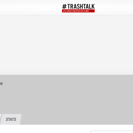
es
STATS