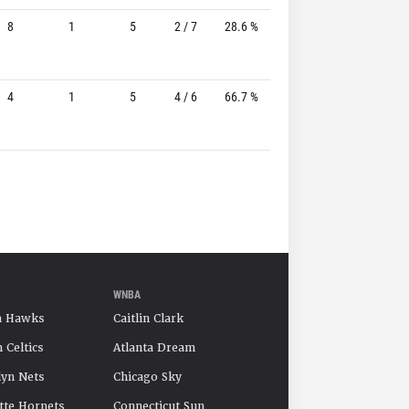
8
1
5
2 / 7
28.6 %
0 / 0
-
4
1
5
4 / 6
66.7 %
2 / 2
100.0%
WNBA
a Hawks
Caitlin Clark
 Celtics
Atlanta Dream
yn Nets
Chicago Sky
tte Hornets
Connecticut Sun