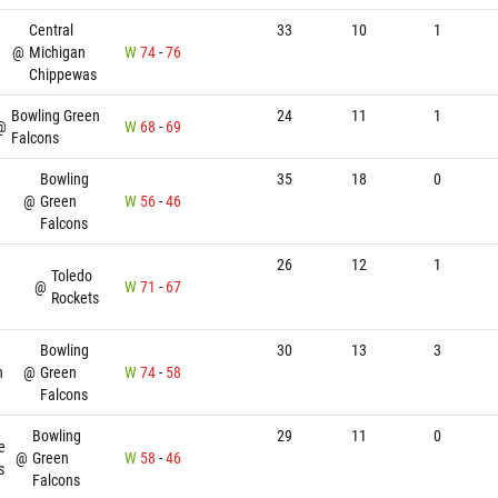
Central
33
10
1
@
Michigan
W
74
-
76
Chippewas
Bowling Green
24
11
1
@
W
68
-
69
Falcons
n
Bowling
35
18
0
@
Green
W
56
-
46
Falcons
26
12
1
Toledo
@
W
71
-
67
Rockets
Bowling
30
13
3
n
@
Green
W
74
-
58
Falcons
Bowling
29
11
0
e
@
Green
W
58
-
46
s
Falcons