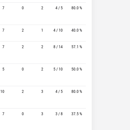
7
0
2
4 / 5
80.0 %
0 / 1
-
7
2
1
4 / 10
40.0 %
0 / 1
-
7
2
2
8 / 14
57.1 %
0 / 1
-
5
0
2
5 / 10
50.0 %
1 / 2
50.0%
10
2
3
4 / 5
80.0 %
0 / 0
-
7
0
3
3 / 8
37.5 %
0 / 2
-