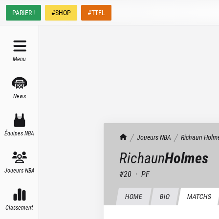
PARIER !
#SHOP
#TTFL
Menu
News
Équipes NBA
TrashTalk Actu NBA
Joueurs NBA
Richaun
Holm
Richaun
Holmes
Joueurs NBA
#
20
·
PF
HOME
BIO
MATCHS
Classement