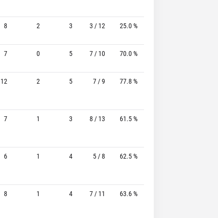
8
2
3
3 / 12
25.0 %
0 / 2
-
7
0
5
7 / 10
70.0 %
0 / 1
-
12
2
5
7 / 9
77.8 %
3 / 4
75.0%
7
1
3
8 / 13
61.5 %
2 / 2
100.0%
6
1
4
5 / 8
62.5 %
0 / 0
-
8
1
4
7 / 11
63.6 %
2 / 4
50.0%