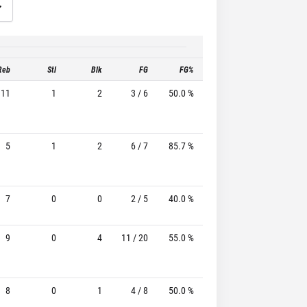
Reb
Stl
Blk
FG
FG%
3P
3P%
11
1
2
3 / 6
50.0 %
0 / 2
-
5
1
2
6 / 7
85.7 %
1 / 1
100.0%
7
0
0
2 / 5
40.0 %
0 / 0
-
9
0
4
11 / 20
55.0 %
3 / 5
60.0%
8
0
1
4 / 8
50.0 %
0 / 2
-