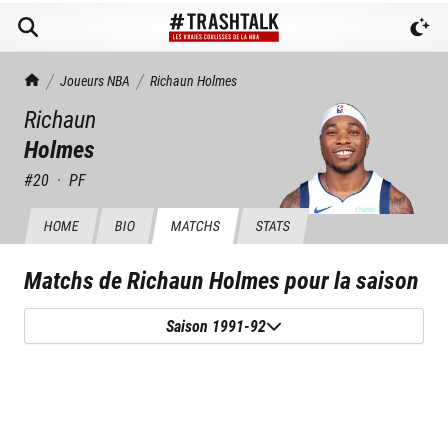
TrashTalk Actu NBA
Joueurs NBA
Richaun
Holmes
Richaun
Holmes
#
20
·
PF
HOME
BIO
MATCHS
STATS
Matchs de
Richaun Holmes
pour la saison
Saison 1991-92