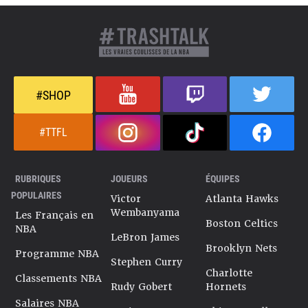
#SHOP
#TTFL
RUBRIQUES
JOUEURS
ÉQUIPES
POPULAIRES
Victor
Atlanta Hawks
Wembanyama
Les Français en
Boston Celtics
NBA
LeBron James
Brooklyn Nets
Programme NBA
Stephen Curry
Charlotte
Classements NBA
Rudy Gobert
Hornets
Salaires NBA