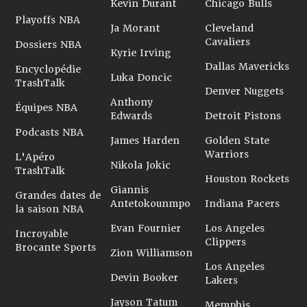
Kevin Durant
Chicago Bulls
Playoffs NBA
Ja Morant
Cleveland
Cavaliers
Dossiers NBA
Kyrie Irving
Dallas Mavericks
Encyclopédie
Luka Doncic
TrashTalk
Denver Nuggets
Anthony
Équipes NBA
Edwards
Detroit Pistons
Podcasts NBA
James Harden
Golden State
Warriors
L'Apéro
Nikola Jokic
TrashTalk
Houston Rockets
Giannis
Grandes dates de
Antetokounmpo
Indiana Pacers
la saison NBA
Evan Fournier
Los Angeles
Incroyable
Clippers
Brocante Sports
Zion Williamson
Los Angeles
Devin Booker
Lakers
Jayson Tatum
Memphis