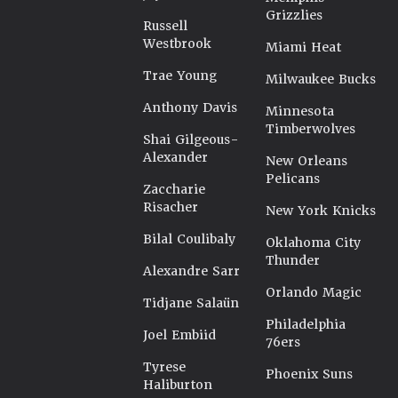
Grizzlies
Russell
Westbrook
Miami Heat
Trae Young
Milwaukee Bucks
Anthony Davis
Minnesota
Timberwolves
Shai Gilgeous-
Alexander
New Orleans
Pelicans
Zaccharie
Risacher
New York Knicks
Bilal Coulibaly
Oklahoma City
Thunder
Alexandre Sarr
Orlando Magic
Tidjane Salaün
Philadelphia
Joel Embiid
76ers
Tyrese
Phoenix Suns
Haliburton