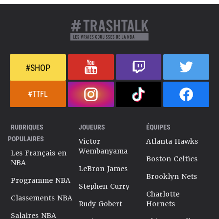
#SHOP
#TTFL
RUBRIQUES
JOUEURS
ÉQUIPES
POPULAIRES
Victor
Atlanta Hawks
Wembanyama
Les Français en
Boston Celtics
NBA
LeBron James
Brooklyn Nets
Programme NBA
Stephen Curry
Charlotte
Classements NBA
Rudy Gobert
Hornets
Salaires NBA