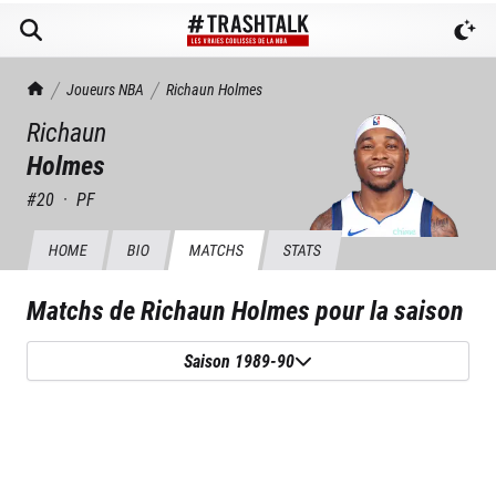
TrashTalk Actu NBA
Joueurs NBA
Richaun
Holmes
Richaun
Holmes
#
20
·
PF
HOME
BIO
MATCHS
STATS
Matchs de
Richaun Holmes
pour la saison
Saison 1989-90