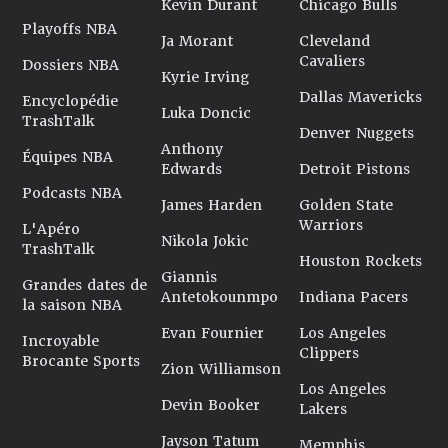
Kevin Durant
Chicago Bulls
Playoffs NBA
Ja Morant
Cleveland
Cavaliers
Dossiers NBA
Kyrie Irving
Dallas Mavericks
Encyclopédie
Luka Doncic
TrashTalk
Denver Nuggets
Anthony
Équipes NBA
Edwards
Detroit Pistons
Podcasts NBA
James Harden
Golden State
Warriors
L'Apéro
Nikola Jokic
TrashTalk
Houston Rockets
Giannis
Grandes dates de
Antetokounmpo
Indiana Pacers
la saison NBA
Evan Fournier
Los Angeles
Incroyable
Clippers
Brocante Sports
Zion Williamson
Los Angeles
Devin Booker
Lakers
Jayson Tatum
Memphis