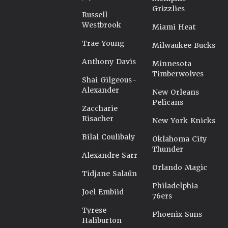
Grizzlies
Russell
Westbrook
Miami Heat
Trae Young
Milwaukee Bucks
Anthony Davis
Minnesota
Timberwolves
Shai Gilgeous-
Alexander
New Orleans
Pelicans
Zaccharie
Risacher
New York Knicks
Bilal Coulibaly
Oklahoma City
Thunder
Alexandre Sarr
Orlando Magic
Tidjane Salaün
Philadelphia
Joel Embiid
76ers
Tyrese
Phoenix Suns
Haliburton