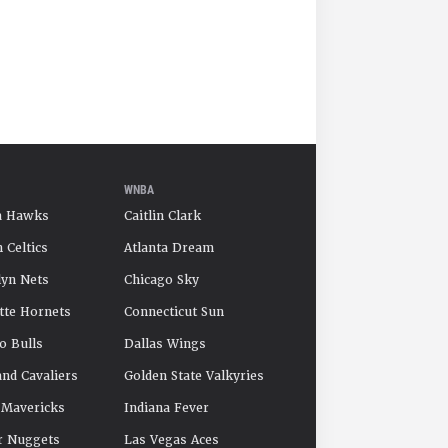
WNBA
a Hawks
Caitlin Clark
 Celtics
Atlanta Dream
yn Nets
Chicago Sky
tte Hornets
Connecticut Sun
o Bulls
Dallas Wings
and Cavaliers
Golden State Valkyries
 Mavericks
Indiana Fever
r Nuggets
Las Vegas Aces