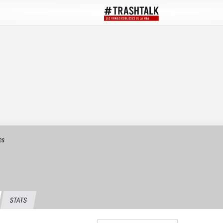
es
STATS