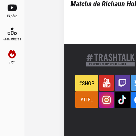
Matchs de
Richaun Ho
L'Apéro
Statistiques
Hot
#SHOP
#TTFL