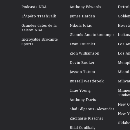
Podcasts NBA
Anthony Edwards
Detroi
L'Apéro TrashTalk
James Harden
Golden
Grandes dates de la
Nikola Jokic
Houst
saison NBA
Giannis Antetokounmpo
Indian
Incroyable Brocante
Sports
Evan Fournier
Los An
Zion Williamson
Los An
Devin Booker
Memphi
Jayson Tatum
Miami
Russell Westbrook
Milwa
Trae Young
Minne
Timbe
Anthony Davis
New Or
Shai Gilgeous-Alexander
New Y
Zaccharie Risacher
Oklah
Bilal Coulibaly