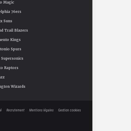
o Magic
elphia 76ers
x Suns
nd Trail Blazers
mento Kings
tonio Spurs
e Supersonics
o Raptors
azz
ngton Wizards
té
Recrutement
Mentions légales
Gestion cookies