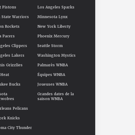
t Pistons
Los Angeles Sparks
 State Warriors
Minnesota Lynx
on Rockets
New York Liberty
a Pacers
Phoenix Mercury
geles Clippers
Seattle Storm
geles Lakers
Washington Mystics
s Grizzlies
Palmarès WNBA
 Heat
Équipes WNBA
ukee Bucks
Joueuses WNBA
sota
Grandes dates de la
rwolves
saison WNBA
leans Pelicans
ork Knicks
oma City Thunder