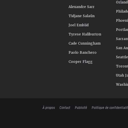
Orland
Alexandre Sarr
Philad
Tidjane Salaün
Phoeni
Joel Embiid
Portla
Tyrese Haliburton
Sacra
Cade Cunningham
San An
Paolo Banchero
Seattl
Cooper Flagg
Toront
Utah J
Washi
À propos
Contact
Publicité
Politique de confidentiali