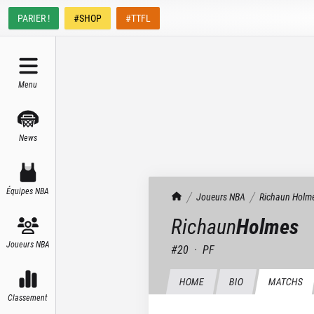
PARIER !
#SHOP
#TTFL
Menu
News
Équipes NBA
TrashTalk Actu NBA
Joueurs NBA
Richaun
Holm
Richaun
Holmes
Joueurs NBA
#
20
·
PF
HOME
BIO
MATCHS
Classement