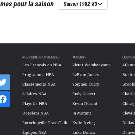
lmes
pour la saison
Saison 1982-83
RUBRIQUES POPULAIRES
JOUEURS
ÉQUIPES
Les Français en NBA
Victor Wembanyama
Atlant
Programme NBA
LeBron James
Boston
Classements NBA
Stephen Curry
Brookl
Salaires NBA
Rudy Gobert
Charlo
Playoffs NBA
Kevin Durant
Chicag
Dossiers NBA
Ja Morant
Clevel
Encyclopédie TrashTalk
Kyrie Irving
Dallas
Équipes NBA
Luka Doncic
Denve